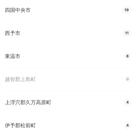
四国中央市
19
西予市
11
東温市
8
越智郡上島町
0
上浮穴郡久万高原町
4
伊予郡松前町
4