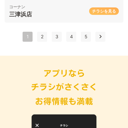
コーナン
チラシを見る
三津浜店
1
2
3
4
5