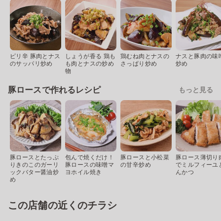
ピリ辛 豚肉とナス
しょうが香る 鶏も
鶏むね肉とナスの
ナスと豚肉の味
のサッパリ炒め
も肉とナスの炒め
さっぱり炒め
炒め
物
豚ロースで作れるレシピ
もっと見る
豚ロースとたっぷ
包んで焼くだけ！
豚ロースと小松菜
豚ロース薄切り
りきのこのガーリ
豚ロースの味噌マ
の甘辛炒め
でミルフィーユ
ックバター醤油炒
ヨホイル焼き
んかつ
め
この店舗の近くのチラシ