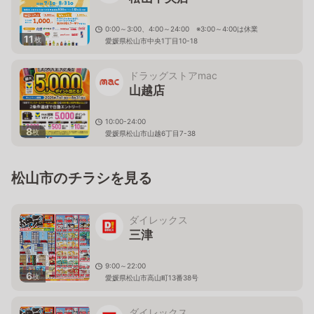
0:00～3:00、4:00～24:00 ※3:00～4:00は休業
11
枚
愛媛県松山市中央1丁目10-18
ドラッグストアmac
山越店
10:00-24:00
8
枚
愛媛県松山市山越6丁目7-38
松山市のチラシを見る
ダイレックス
三津
9:00～22:00
6
枚
愛媛県松山市高山町13番38号
ダイレックス