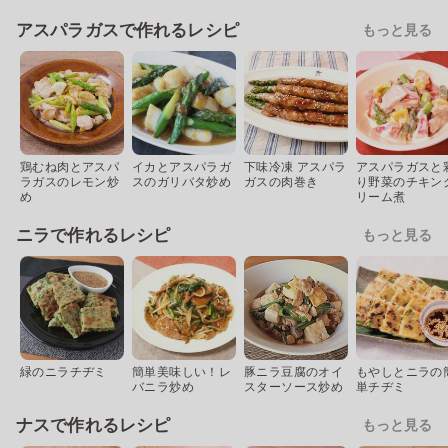
アスパラガスで作れるレシピ
もっと見る
鶏むね肉とアスパ
イカとアスパラガ
下味冷凍 アスパラ
アスパラガスと
ラガスのレモン炒
スのガリバタ炒め
ガスの肉巻き
り野菜のチキン
め
リーム煮
ニラで作れるレシピ
もっと見る
緑のニラチヂミ
簡単美味しい！レ
豚ニラ豆腐のオイ
もやしとニラの
バニラ炒め
スターソース炒め
単チヂミ
ナスで作れるレシピ
もっと見る