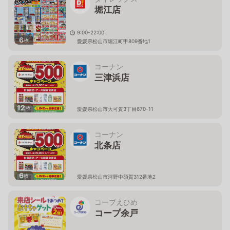
堀江店
9:00-22:00
6
枚
愛媛県松山市堀江町甲809番地1
コーナン
三津浜店
12
枚
愛媛県松山市大可賀3丁目670-11
コーナン
北条店
6
枚
愛媛県松山市河野中須賀312番地2
コープえひめ
コープ余戸