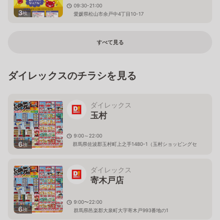
09:30-21:00
3
枚
愛媛県松山市余戸中4丁目10-17
すべて見る
ダイレックスのチラシを見る
ダイレックス
玉村
9:00～22:00
6
群馬県佐波郡玉村町上之手1480-1（玉村ショッピングセ
枚
ンター内）
ダイレックス
寄木戸店
9:00〜22:00
6
枚
群馬県邑楽郡大泉町大字寄木戸993番地の1