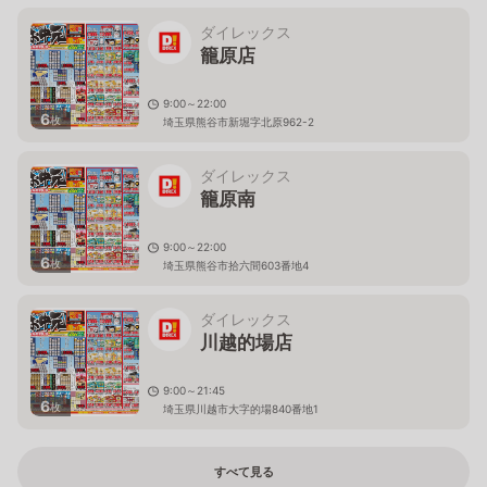
ダイレックス
籠原店
9:00～22:00
6
枚
埼玉県熊谷市新堀字北原962-2
ダイレックス
籠原南
9:00～22:00
6
枚
埼玉県熊谷市拾六間603番地4
ダイレックス
川越的場店
9:00～21:45
6
枚
埼玉県川越市大字的場840番地1
すべて見る