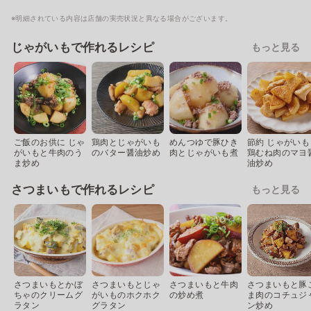
※明細されている内容は店舗の実売状況と異なる場合がございます。
じゃがいもで作れるレシピ
もっと見る
ご飯のお供に じゃ
鶏肉とじゃがいも
めんつゆで豚ひき
節約 じゃがいも
がいもと牛肉のう
のバター醤油炒め
肉とじゃがいも煮
鶏むね肉のマヨ
ま炒め
油炒め
さつまいもで作れるレシピ
もっと見る
さつまいもとかぼ
さつまいもとじゃ
さつまいもと牛肉
さつまいもと豚
ちゃのクリームグ
がいものホクホク
の炒め煮
ま肉のコチュジ
ラタン
グラタン
ン炒め