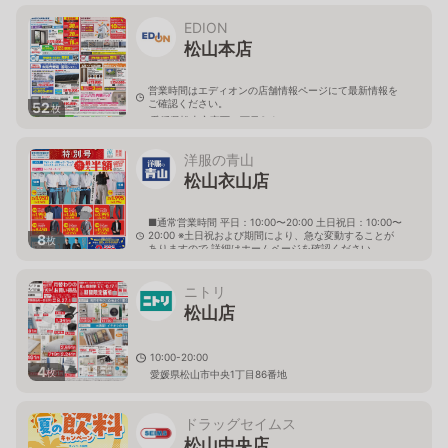
EDION
松山本店
営業時間はエディオンの店舗情報ページにて最新情報を
ご確認ください。
52
枚
愛媛県松山市宮西一丁目3-1
洋服の青山
松山衣山店
■通常営業時間 平日：10:00〜20:00 土日祝日：10:00〜
20:00 ※土日祝および期間により、急な変動することが
8
枚
ありますので 詳細はホームページを確認ください
愛媛県松山市美沢一丁目8番16号
ニトリ
松山店
10:00-20:00
4
枚
愛媛県松山市中央1丁目86番地
ドラッグセイムス
松山中央店