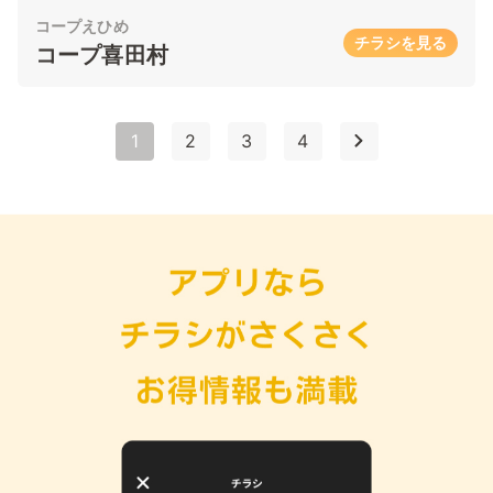
コープえひめ
チラシを見る
コープ喜田村
1
2
3
4