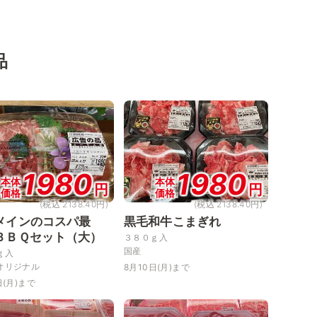
品
1980
1980
本体
本体
円
円
価格
価格
(税込 2138.40円)
(税込 2138.40円)
メインのコスパ最
黒毛和牛こまぎれ
ＢＢＱセット（大）
３８０ｇ入
国産
ｇ入
オリジナル
8月10日(月)まで
日(月)まで