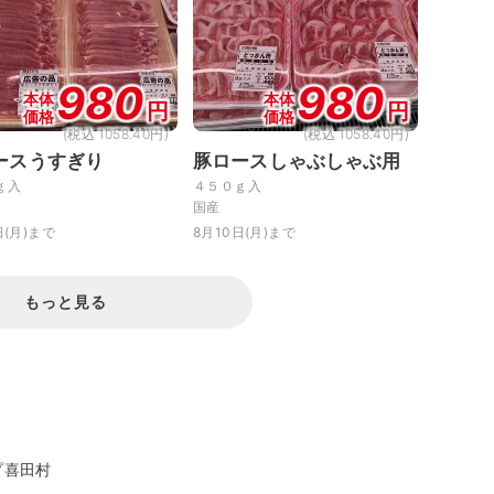
980
980
本体
本体
円
円
価格
価格
(税込 1058.40円)
(税込 1058.40円)
ースうすぎり
豚ロースしゃぶしゃぶ用
ｇ入
４５０ｇ入
国産
日(月)まで
8月10日(月)まで
もっと見る
プ喜田村