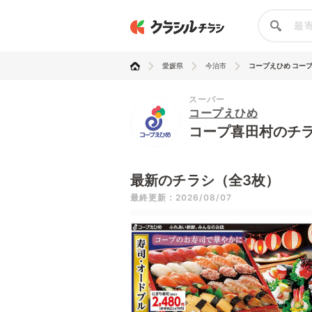
愛媛県
今治市
コープえひめ コー
スーパー
コープえひめ
コープ喜田村のチ
最新のチラシ（全3枚）
最終更新：2026/08/07