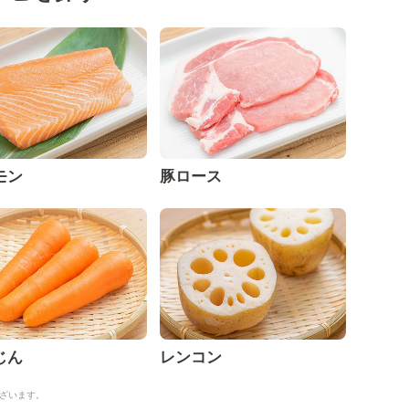
モン
豚ロース
じん
レンコン
ざいます。