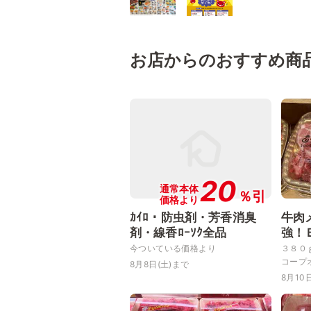
お店からのおすすめ商
20
通常本体
％引
価格より
ｶｲﾛ・防虫剤・芳香消臭
牛肉
剤・線香ﾛｰｿｸ全品
強！
今ついている価格より
３８０
コープ
8月8日(土)まで
8月10