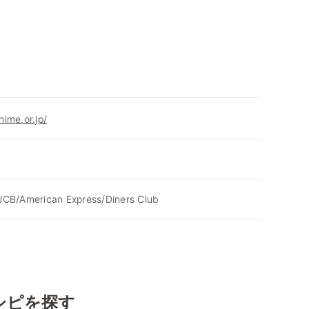
ime.or.jp/
JCB/American Express/Diners Club
シピを探す