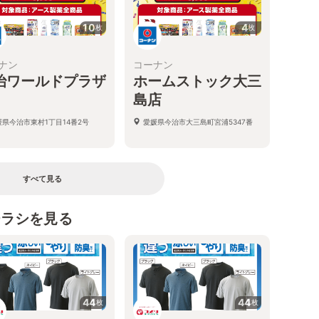
10
4
枚
枚
ナン
コーナン
治ワールドプラザ
ホームストック大三
島店
媛県今治市東村1丁目14番2号
愛媛県今治市大三島町宮浦5347番
すべて見る
チラシを見る
44
44
枚
枚