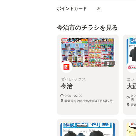
ポイントカード
有
今治市のチラシを見る
6
枚
ダイレックス
コメ
今治
大
9:00～22:00
9:
店
愛媛県今治市北鳥生町4丁目5番7号
愛