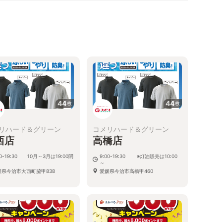
44
44
枚
枚
リハード＆グリーン
コメリハード＆グリーン
西店
高橋店
00-19:30 10月～3月は19:00閉
9:00-19:30 ※灯油販売は10:00
～
媛県今治市大西町脇甲838
愛媛県今治市高橋甲460