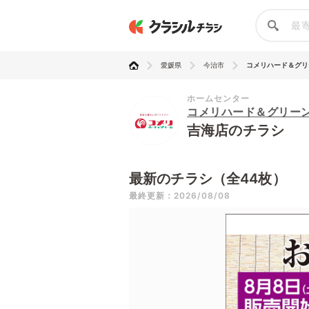
愛媛県
今治市
コメリハード＆グリ
ホームセンター
コメリハード＆グリー
吉海店のチラシ
最新のチラシ（全44枚）
最終更新：2026/08/08