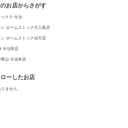
くのお店からさがす
ックス 今治
ナン ホームストック大三島店
ナン ホームストック伯方店
ON 今治本店
青山 今治本店
ォローしたお店
ありません