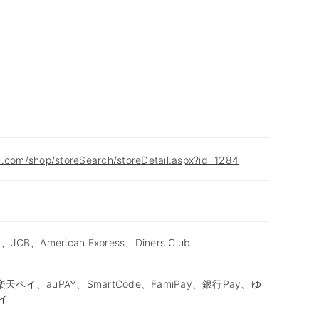
i.com/shop/storeSearch/storeDetail.aspx?id=1284
d、JCB、American Express、Diners Club
天ペイ、auPAY、SmartCode、FamiPay、銀行Pay、ゆ
イ