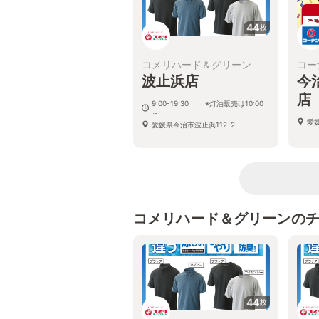
44
枚
コメリハード＆グリーン
コー
波止浜店
今
店
9:00-19:30 ※灯油販売は10:00
～
愛
愛媛県今治市波止浜112-2
コメリハード＆グリーンの
44
枚