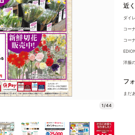
近
ダイレ
コー
コー
EDI
洋服の
フ
まだ
1/44