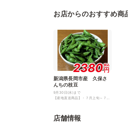
お店からのおすすめ商
2380
税込
円
新潟県長岡市産 久保さ
んちの枝豆
9月30日(水)まで
【産地直送商品】・７月上旬～７...
店舗情報