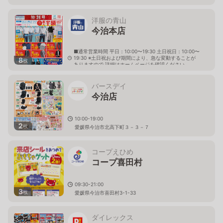
洋服の青山
今治本店
■通常営業時間 平日：10:00〜19:30 土日祝日：10:00〜
19:30 ※土日祝および期間により、急な変動することが
8
枚
ありますので 詳細はホームページを確認ください
愛媛県今治市土橋町一丁目4番23号
バースデイ
今治店
10:00-19:00
2
枚
愛媛県今治市北高下町３－３－７
コープえひめ
コープ喜田村
09:30-21:00
3
枚
愛媛県今治市喜田村3-1-33
ダイレックス