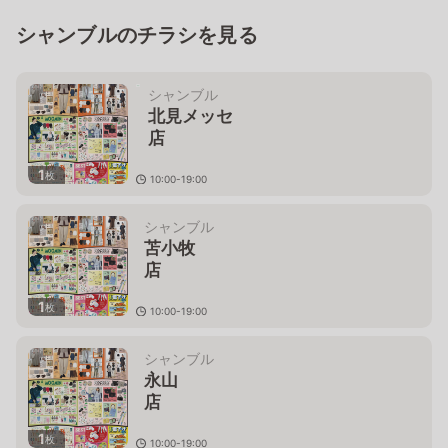
シャンブルのチラシを見る
シャンブル
北見メッセ
店
1
枚
10:00-19:00
北海道北見市東三輪４－７－１
７
シャンブル
苫小牧
店
1
枚
10:00-19:00
北海道苫小牧市明野新町６－２３－２
６
シャンブル
永山
1
枚
10:00-19:00