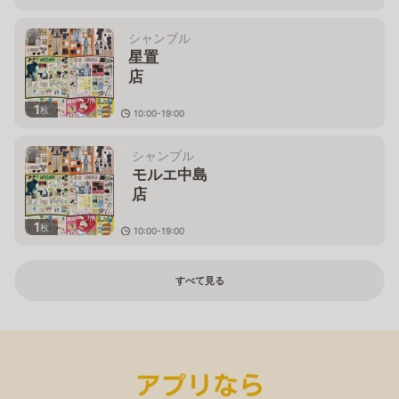
北海道旭川市永山６条１３丁目８５－
３
シャンブル
星置
店
1
枚
10:00-19:00
北海道札幌市手稲区手稲山口４９１－
１
シャンブル
モルエ中島
店
1
枚
10:00-19:00
北海道室蘭市中島本町１－２－
４
すべて見る