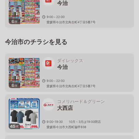
今治
9:00～22:00
6
枚
愛媛県今治市北鳥生町4丁目5番7号
今治市のチラシを見る
ダイレックス
今治
9:00～22:00
6
枚
愛媛県今治市北鳥生町4丁目5番7号
コメリハード＆グリーン
大西店
9:00-19:30 10月～3月は19:00閉店
45
枚
愛媛県今治市大西町脇甲838