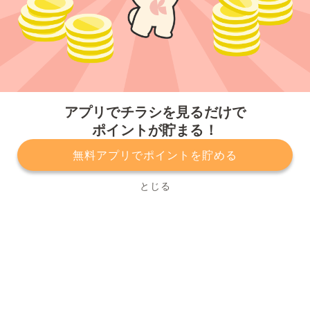
今すぐアプリをダウンロードする
アプリでチラシを見るだけで
ポイントが貯まる！
無料アプリでポイントを貯める
プライバシーポリシー
利用規約
運営会社
サービスに関してのお問い合わせ
チラシ掲載をお考えの方
とじる
Copyright© Kurashiru, Inc. All Rights Reserved.