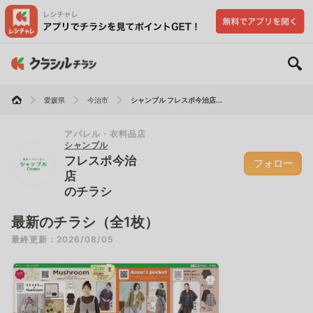
愛媛県
今治市
シャンブル フレスポ今治店...
アパレル・衣料品店
シャンブル
フレスポ今治
フォロー
店
のチラシ
最新のチラシ（全1枚）
最終更新：2026/08/05