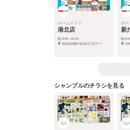
9
枚
ホームストア
ホー
港北店
新
9:00～20:00
9:
北海道室蘭市港北町2丁目11-1
北
シャンブルのチラシを見る
1
枚