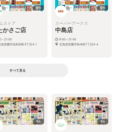
9
9
枚
枚
ムストア
スーパーアークス
たかさご店
中島店
00～21:00
9:00～21:45
海道室蘭市知利別町4丁目4-1
北海道室蘭市島本町1丁目4-4
すべて見る
1
1
枚
枚