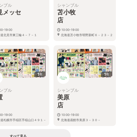
ンブル
シャンブル
見メッセ
苫小牧
店
店
00-19:00
10:00-19:00
海道北見市東三輪４－７－１
北海道苫小牧市明野新町６－２３－２
７
６
1
1
枚
枚
ンブル
シャンブル
置
美原
店
店
00-19:00
10:00-19:00
海道札幌市手稲区手稲山口４９１－
北海道函館市美原３－３０－
１
すべて見る