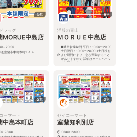
5
8
枚
枚
ドラッグ
洋服の青山
蘭MORUE中島店
ＭＯＲＵＥ中島店
:00～20:00
■通常営業時間 平日：10:00〜20:00
土日祝日：10:00〜20:00 ※土日祝お
道室蘭市中島本町1-4-4
よび期間により、急な変動すること
がありますので 詳細はホームページ
を確認ください
北海道室蘭市中島本町一丁目4番4号
2
2
枚
枚
コーマート
セイコーマート
蘭中島本町店
室蘭知利別店
00-23:00
06:00-23:00
海道室蘭市中島本町1丁目12番37
北海道室蘭市知利別町1丁目1番11号