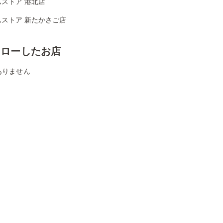
ストア 港北店
ムストア 新たかさご店
ォローしたお店
ありません