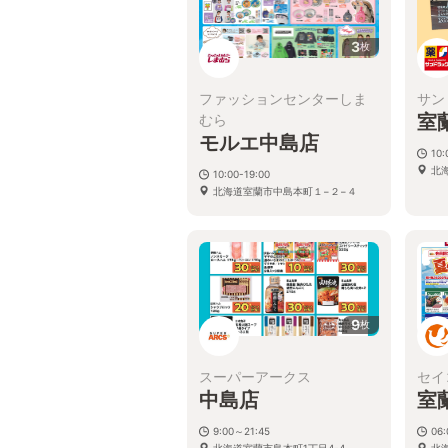
3
枚
ファッションセンターしま
サン
室
むら
モルエ中島店
10
北海
10:00-19:00
北海道室蘭市中島本町１−２−４
9
枚
スーパーアークス
セイ
中島店
室
9:00～21:45
06:
北海道室蘭市島本町1丁目4-4
北