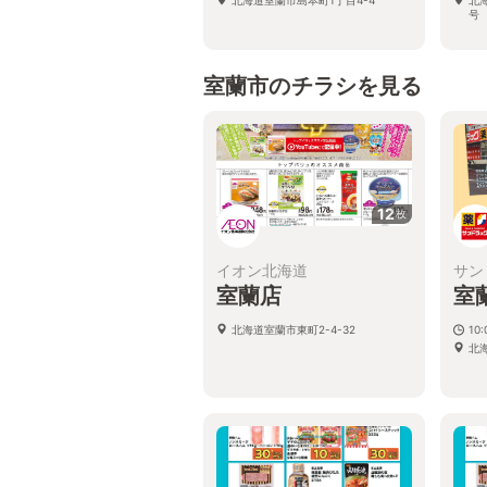
号
室蘭市のチラシを見る
12
枚
イオン北海道
サン
室蘭店
室
北海道室蘭市東町2-4-32
10
北海