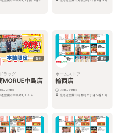
5
9
枚
枚
ドラッグ
ホームストア
蘭MORUE中島店
輪西店
:00～20:00
9:00～21:00
道室蘭市中島本町1-4-4
北海道室蘭市輪西町２丁目５番１号