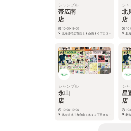
シャンブル
シャ
帯広南
北
10:00-19:00
10:
北海道帯広市西１８条南３０丁目３－
北
１
1
枚
シャンブル
シャ
永山
星
10:00-19:00
10:
北海道旭川市永山６条１３丁目８５－
北
３