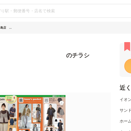
店 ...
島店 のチラシ
近
イオン
サンド
ホーム