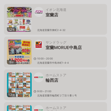
イオン北海道
室蘭店
12
枚
北海道室蘭市東町2-4-32
サンドラッグ
室蘭MORUE中島店
10:00～20:00
5
枚
北海道室蘭市中島本町1-4-4
ホームストア
輪西店
9:00～21:00
12
枚
北海道室蘭市輪西町２丁目５番１号
ホームストア