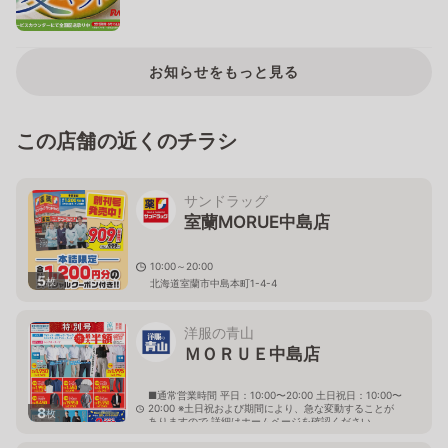
お知らせをもっと見る
この店舗の近くのチラシ
サンドラッグ
室蘭MORUE中島店
10:00～20:00
5
枚
北海道室蘭市中島本町1-4-4
洋服の青山
ＭＯＲＵＥ中島店
■通常営業時間 平日：10:00〜20:00 土日祝日：10:00〜
20:00 ※土日祝および期間により、急な変動することが
8
枚
ありますので 詳細はホームページを確認ください
北海道室蘭市中島本町一丁目4番4号