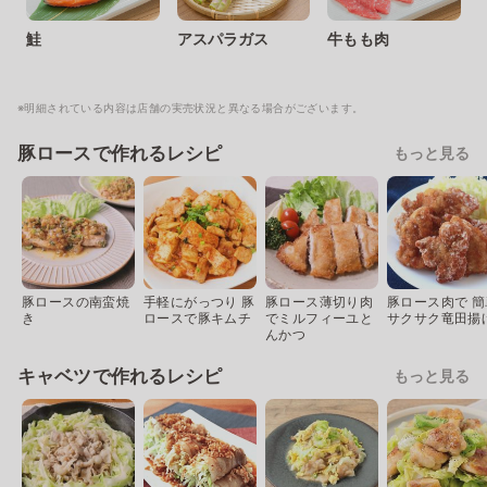
鮭
アスパラガス
牛もも肉
※明細されている内容は店舗の実売状況と異なる場合がございます。
豚ロースで作れるレシピ
もっと見る
豚ロースの南蛮焼
手軽にがっつり 豚
豚ロース薄切り肉
豚ロース肉で 簡
き
ロースで豚キムチ
でミルフィーユと
サクサク竜田揚
んかつ
キャベツで作れるレシピ
もっと見る