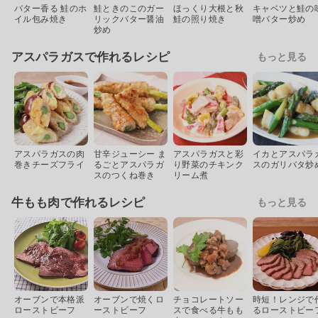
バター香る 鮭のホ
鮭ときのこのガー
ほっくり大根と秋
キャベツと鮭の
イル包み焼き
リックバター醤油
鮭の照り焼き
噌バター炒め
炒め
アスパラガスで作れるレシピ
もっと見る
アスパラガスの肉
甘辛ジューシー ま
アスパラガスと彩
イカとアスパラ
巻きチーズフライ
るごとアスパラガ
り野菜のチキンク
スのガリバタ炒
スのつくね巻き
リーム煮
牛もも肉で作れるレシピ
もっと見る
オーブンで本格派
オーブンで焼くロ
チョコレートソー
時短！レンジで
ローストビーフ
ーストビーフ
スで食べる牛もも
るローストビー