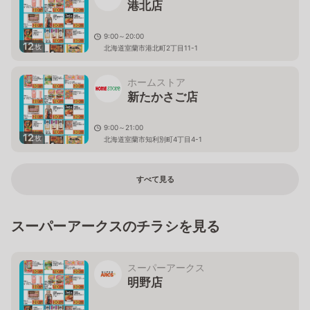
港北店
9:00～20:00
12
枚
北海道室蘭市港北町2丁目11-1
ホームストア
新たかさご店
9:00～21:00
12
枚
北海道室蘭市知利別町4丁目4-1
すべて見る
スーパーアークスのチラシを見る
スーパーアークス
明野店