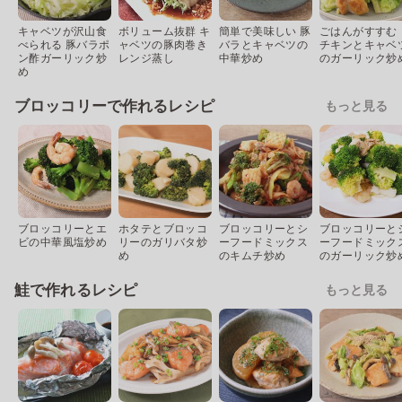
キャベツが沢山食
ボリューム抜群 キ
簡単で美味しい 豚
ごはんがすすむ
べられる 豚バラポ
ャベツの豚肉巻き
バラとキャベツの
チキンとキャベ
ン酢ガーリック炒
レンジ蒸し
中華炒め
のガーリック炒
め
ブロッコリーで作れるレシピ
もっと見る
ブロッコリーとエ
ホタテとブロッコ
ブロッコリーとシ
ブロッコリーと
ビの中華風塩炒め
リーのガリバタ炒
ーフードミックス
ーフードミック
め
のキムチ炒め
のガーリック炒
鮭で作れるレシピ
もっと見る