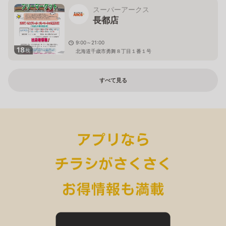
スーパーアークス
長都店
9:00～21:00
18
枚
北海道千歳市勇舞８丁目１番１号
すべて見る