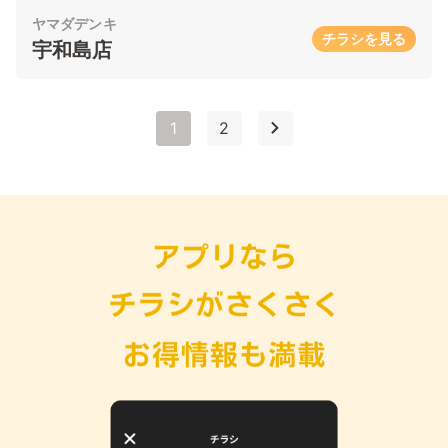
ヤマダデンキ
チラシを見る
宇和島店
1
2