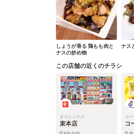
しょうが香る 鶏もも肉と
ナス
ナスの炒め物
この店舗の近くのチラシ
6
枚
ダイレックス
コー
束本店
コ
9:00-22:00
09: