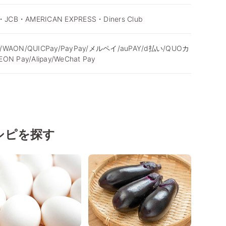
・JCB・AMERICAN EXPRESS・Diners Club
/WAON/QUICPay/PayPay/メルペイ/auPAY/d払い/QUOカ
N Pay/Alipay/WeChat Pay
シピを探す