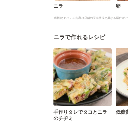
ニラ
卵
※明細されている内容は店舗の実売状況と異なる場合がご
ニラで作れるレシピ
手作りタレでタコとニラ
低糖
のチヂミ