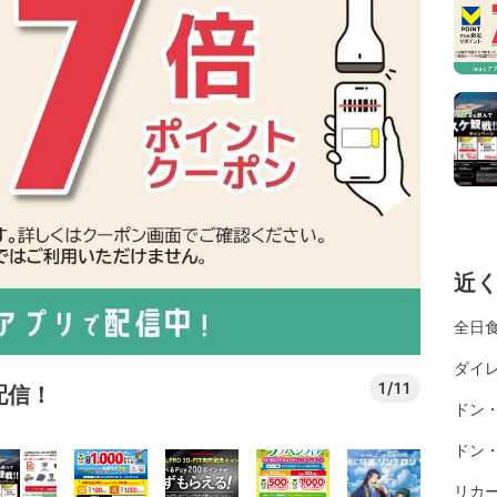
近
全日
ダイレ
1/11
配信！
ドン
ドン
リカ