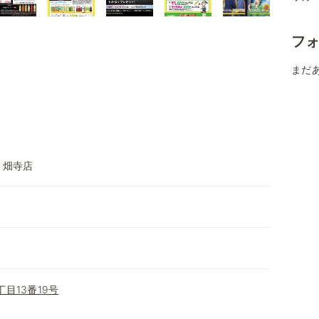
フ
まだ
 畑寺店
目13番19号