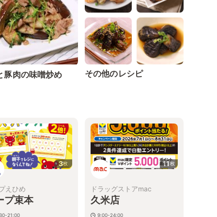
その他のレシピ
と豚肉の味噌炒め
3
11
枚
枚
プえひめ
ドラッグストアmac
ープ束本
久米店
30-21:00
9:00-24:00