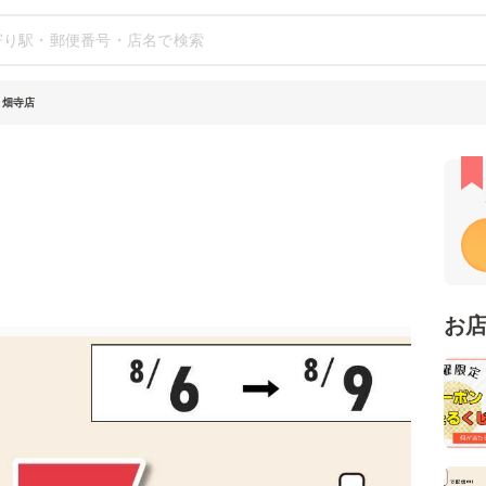
 畑寺店
お