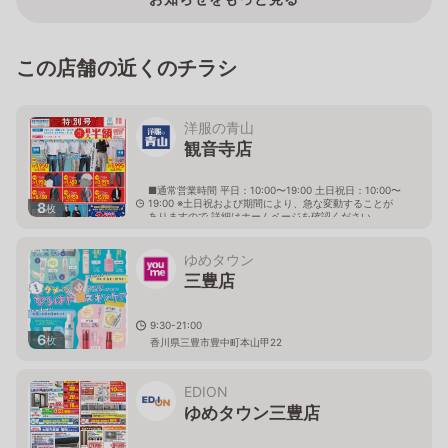
この店舗の近くのチラシ
洋服の青山
観音寺店
■通常営業時間 平日：10:00〜19:00 土日祝日：10:00〜
19:00 ※土日祝および期間により、急な変動することが
8
枚
ありますので 詳細はホームページを確認ください
香川県観音寺市古川町字切石208番1
ゆめタウン
三豊店
9:30-21:00
6
枚
香川県三豊市豊中町本山甲22
EDION
ゆめタウン三豊店