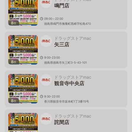
鳴門店
09:00～22:00
8
枚
徳島県鳴門市撫養町黒崎字松島470
ドラッグストアmac
矢三店
9:00-23:00
8
枚
徳島県徳島市矢三町3-5-43-101
ドラッグストアmac
観音寺中央店
9:30-22:00
8
枚
香川県観音寺市坂本町1丁3番15号
ドラッグストアmac
詫間店