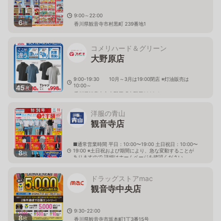
9:00～22:00
6
枚
香川県観音寺市村黒町 239番地1
コメリハード＆グリーン
大野原店
9:00-19:30 10月～3月は19:00閉店 ※灯油販売は
10:00～
45
枚
香川県観音寺市大野原町大野原3906-1
洋服の青山
観音寺店
■通常営業時間 平日：10:00〜19:00 土日祝日：10:00〜
19:00 ※土日祝および期間により、急な変動することが
8
枚
ありますので 詳細はホームページを確認ください
香川県観音寺市古川町字切石208番1
ドラッグストアmac
観音寺中央店
9:30-22:00
8
枚
香川県観音寺市坂本町1丁3番15号