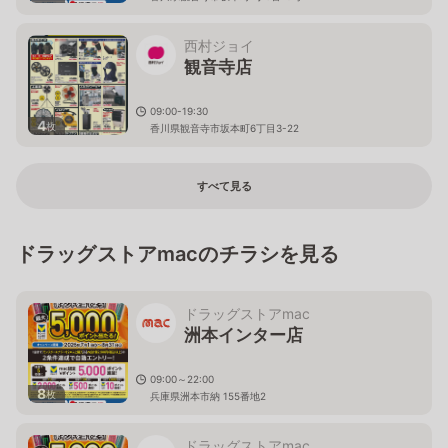
西村ジョイ
観音寺店
09:00-19:30
4
枚
香川県観音寺市坂本町6丁目3-22
すべて見る
ドラッグストアmacのチラシを見る
ドラッグストアmac
洲本インター店
09:00～22:00
8
枚
兵庫県洲本市納 155番地2
ドラッグストアmac