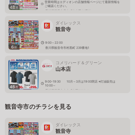
営業時間はエディオンの店舗情報ページにて最新情報を
ご確認ください。
48
枚
香川県三豊市豊中町本山甲22番地
ダイレックス
観音寺
9:00～22:00
6
枚
香川県観音寺市村黒町 239番地1
コメリハード＆グリーン
山本店
9:00-19:30 10月～3月は19:00閉店 ※灯油販売は
10:00～
45
枚
香川県三豊市山本町大野2993-1
観音寺市のチラシを見る
ダイレックス
観音寺