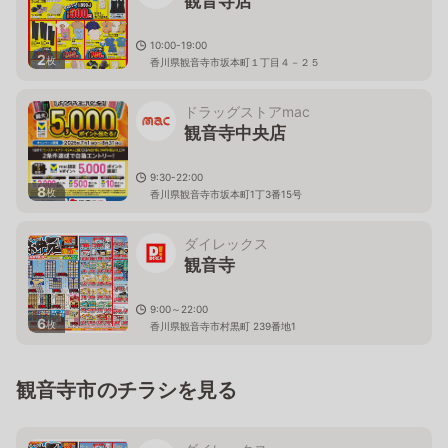
観音寺店
10:00-19:00
2
枚
香川県観音寺市坂本町１丁目４－２５
ドラッグストアmac
観音寺中央店
9:30-22:00
8
枚
香川県観音寺市坂本町1丁3番15号
ダイレックス
観音寺
9:00～22:00
6
枚
香川県観音寺市村黒町 239番地1
観音寺市のチラシを見る