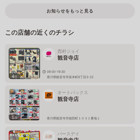
お知らせをもっと見る
この店舗の近くのチラシ
西村ジョイ
観音寺店
09:00-19:30
4
枚
香川県観音寺市坂本町6丁目3-22
オートバックス
観音寺店
5
枚
香川県観音寺市植田町１０３１番地１
バースデイ