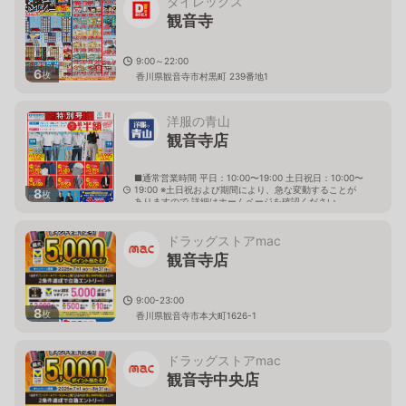
ダイレックス
観音寺
9:00～22:00
6
枚
香川県観音寺市村黒町 239番地1
洋服の青山
観音寺店
■通常営業時間 平日：10:00〜19:00 土日祝日：10:00〜
19:00 ※土日祝および期間により、急な変動することが
8
枚
ありますので 詳細はホームページを確認ください
香川県観音寺市古川町字切石208番1
ドラッグストアmac
観音寺店
9:00-23:00
8
枚
香川県観音寺市本大町1626-1
ドラッグストアmac
観音寺中央店