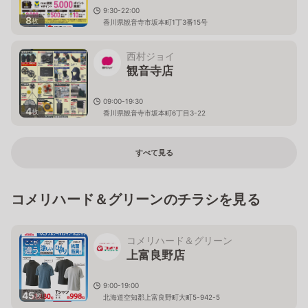
9:30-22:00
8
枚
香川県観音寺市坂本町1丁3番15号
西村ジョイ
観音寺店
09:00-19:30
4
枚
香川県観音寺市坂本町6丁目3-22
すべて見る
コメリハード＆グリーンのチラシを見る
コメリハード＆グリーン
上富良野店
9:00-19:00
45
枚
北海道空知郡上富良野町大町5-942-5