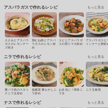
アスパラガスで作れるレシピ
もっと見る
ささみとアスパラ
鶏むね肉とアスパ
エビとアスパラガ
アスパラガスと
ガスのレモンチー
ラガスのレモン炒
スの照りマヨ炒め
インナーと卵炒
ズ焼き
め
ニラで作れるレシピ
もっと見る
豚バラ肉のスタミ
低糖質 豚もやしニ
お弁当に！簡単ニ
ニラ玉春雨
ナニラ玉炒め
ラ炒め
ラ玉
ナスで作れるレシピ
もっと見る