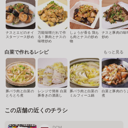
ナスとエビのオイ
万能味噌だれで作
しょうが香る 鶏も
ナスと豚肉の味
スターソース炒め
る！豚肉とナスの
も肉とナスの炒め
炒め
味噌炒め
物
白菜で作れるレシピ
もっと見る
豚バラ肉と白菜の
レンジで簡単 白菜
豚バラ肉と白菜の
白菜と豚肉のう
とろとろ煮
豚巻きの酒蒸し
ミルフィーユ鍋
煮
この店舗の近くのチラシ
DCM