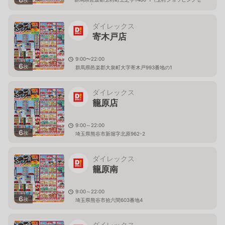
枚
ンター内）
ダイレックス
寄木戸店
9:00〜22:00
6
枚
群馬県邑楽郡大泉町大字寄木戸993番地の1
ダイレックス
籠原店
9:00～22:00
6
枚
埼玉県熊谷市新堀字北原962-2
ダイレックス
籠原南
9:00～22:00
6
枚
埼玉県熊谷市拾六間603番地4
ダイレックス