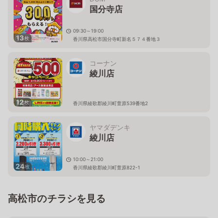
国分寺店
09:30～19:00
13
枚
香川県高松市国分寺町新名５７４番地３
コーナン
綾川店
12
枚
香川県綾歌郡綾川町萱原539番地2
ヤマダデンキ
綾川店
10:00～21:00
24
枚
香川県綾歌郡綾川町萱原822-1
高松市のチラシを見る