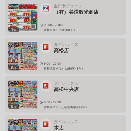
全日食チェーン
（有）谷澤数光商店
08:00～20:00
1
枚
香川県高松市亀水町４４８－２
ダイレックス
高松店
9:00～22:00
6
枚
香川県高松市木太町9区487-1
ダイレックス
高松中央店
9:00～22:00
6
枚
香川県高松市上福岡町字深田822
ダイレックス
木太