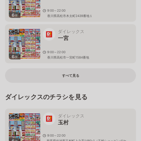
9:00～22:00
6
枚
香川県高松市木太町2439番地１
ダイレックス
一宮
9:00～22:00
6
枚
香川県高松市一宮町1584番地
すべて見る
ダイレックスのチラシを見る
ダイレックス
玉村
9:00～22:00
6
群馬県佐波郡玉村町上之手1480-1（玉村ショッピングセ