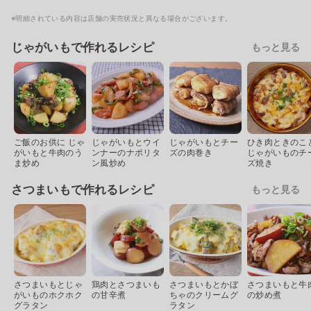
※明細されている内容は店舗の実売状況と異なる場合がございます。
じゃがいもで作れるレシピ
もっと見る
ご飯のお供に じゃ
じゃがいもとウイ
じゃがいもとチー
ひき肉ときのこ
がいもと牛肉のう
ンナーのナポリタ
ズの肉巻き
じゃがいものチ
ま炒め
ン風炒め
ズ焼き
さつまいもで作れるレシピ
もっと見る
さつまいもとじゃ
鶏肉とさつまいも
さつまいもとかぼ
さつまいもと牛
がいものホクホク
の甘辛煮
ちゃのクリームグ
の炒め煮
グラタン
ラタン