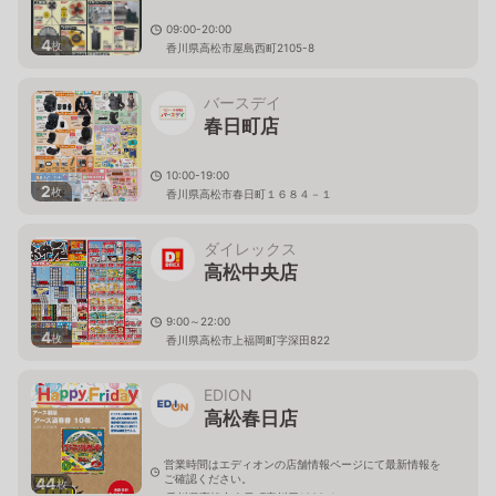
09:00-20:00
4
枚
香川県高松市屋島西町2105-8
バースデイ
春日町店
10:00-19:00
2
枚
香川県高松市春日町１６８４－１
ダイレックス
高松中央店
9:00～22:00
4
枚
香川県高松市上福岡町字深田822
EDION
高松春日店
営業時間はエディオンの店舗情報ページにて最新情報を
ご確認ください。
44
枚