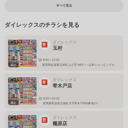
すべて見る
ダイレックスのチラシを見る
ダイレックス
玉村
9:00～22:00
4
群馬県佐波郡玉村町上之手1480-1（玉村ショッピングセ
枚
ンター内）
ダイレックス
寄木戸店
9:00〜22:00
4
枚
群馬県邑楽郡大泉町大字寄木戸993番地の1
ダイレックス
籠原店