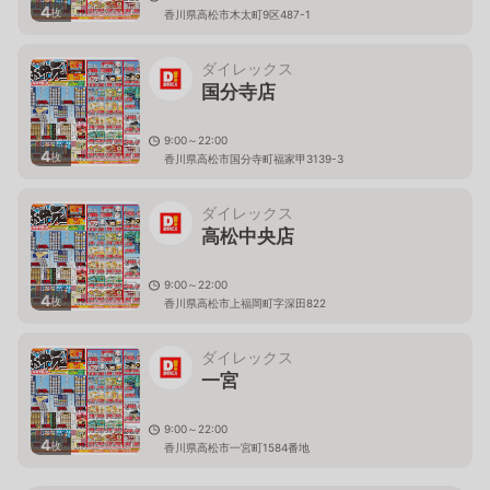
4
枚
香川県高松市木太町9区487-1
ダイレックス
国分寺店
9:00～22:00
4
枚
香川県高松市国分寺町福家甲3139-3
ダイレックス
高松中央店
9:00～22:00
4
枚
香川県高松市上福岡町字深田822
ダイレックス
一宮
9:00～22:00
4
枚
香川県高松市一宮町1584番地