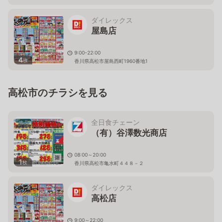
香川県高松市春日町字川尻1028-1
ダイレックス
屋島店
9:00-22:00
4
枚
香川県高松市屋島西町1960番地1
高松市のチラシを見る
全日食チェーン
（有）谷澤数光商店
08:00～20:00
1
枚
香川県高松市亀水町４４８－２
ダイレックス
高松店
9:00～22:00