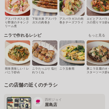
アスパラガスと彩
下味冷凍 アスパラ
アスパラガスの肉
エビとアスパラ
り野菜のチキンク
ガスの肉巻き
巻きチーズフライ
スの照りマヨ炒
リーム煮
ニラで作れるレシピ
もっと見る
簡単美味しい！レ
ニラたっぷり 塩だ
ニラ玉春雨
豚ニラ豆腐のオ
バニラ炒め
れつくね
スターソース炒
この店舗の近くのチラシ
西村ジョイ
屋島店