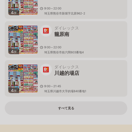
9:00～22:00
4
枚
埼玉県熊谷市新堀字北原962-2
ダイレックス
籠原南
9:00～22:00
4
枚
埼玉県熊谷市拾六間603番地4
ダイレックス
川越的場店
9:00～21:45
4
枚
埼玉県川越市大字的場840番地1
すべて見る