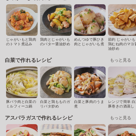
じゃがいもと鶏肉
鶏肉とじゃがいも
めんつゆで豚ひき
節約 じゃがいも
のトマト煮込み
のバター醤油炒め
肉とじゃがいも煮
鶏むね肉のマヨ
油炒め
白菜で作れるレシピ
もっと見る
豚バラ肉と白菜の
白菜と鶏もものガ
白菜と豚肉のうま
レンジで簡単 白
ミルフィーユ鍋
リバタ炒め
煮
豚巻きの酒蒸し
アスパラガスで作れるレシピ
もっと見る