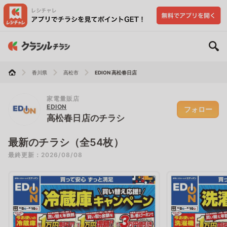
香川県
高松市
EDION 高松春日店
家電量販店
EDION
フォロー
高松春日店のチラシ
最新のチラシ（全54枚）
最終更新：2026/08/08