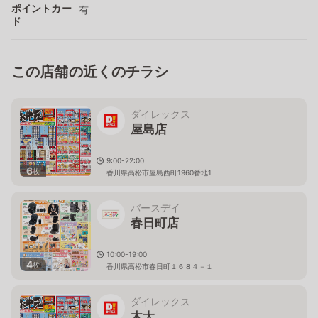
ポイントカー
有
ド
この店舗の近くのチラシ
ダイレックス
屋島店
9:00-22:00
6
枚
香川県高松市屋島西町1960番地1
バースデイ
春日町店
10:00-19:00
4
枚
香川県高松市春日町１６８４－１
ダイレックス
木太