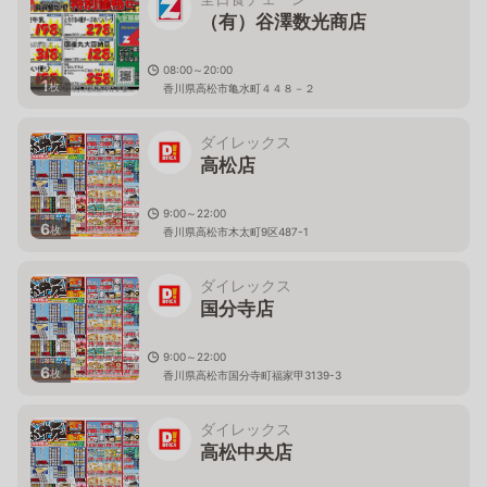
（有）谷澤数光商店
08:00～20:00
1
枚
香川県高松市亀水町４４８－２
ダイレックス
高松店
9:00～22:00
6
枚
香川県高松市木太町9区487-1
ダイレックス
国分寺店
9:00～22:00
6
枚
香川県高松市国分寺町福家甲3139-3
ダイレックス
高松中央店