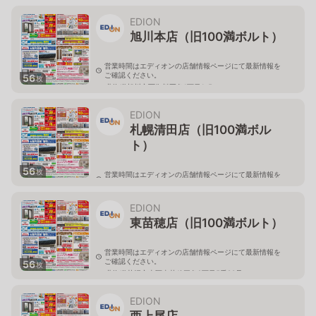
北海道旭川市永山二条3-1-15
EDION
旭川本店（旧100満ボルト）
営業時間はエディオンの店舗情報ページにて最新情報を
ご確認ください。
56
枚
北海道旭川市西御料五条1丁目1-5
EDION
札幌清田店（旧100満ボル
ト）
56
枚
営業時間はエディオンの店舗情報ページにて最新情報を
ご確認ください。
北海道札幌市清田区真栄56
EDION
東苗穂店（旧100満ボルト）
営業時間はエディオンの店舗情報ページにて最新情報を
ご確認ください。
56
枚
北海道札幌市東区東苗穂三条2丁目5番20号
EDION
西上尾店