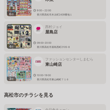
9:00～22:00
6
枚
香川県高松市木太町2439番地１
西村ジョイ
屋島店
09:00-20:00
4
枚
香川県高松市屋島西町2105-8
ファッションセンターしまむら
東山崎店
10:00-19:00
3
枚
香川県高松市東山崎町７１６
高松市のチラシを見る
全日食チェーン