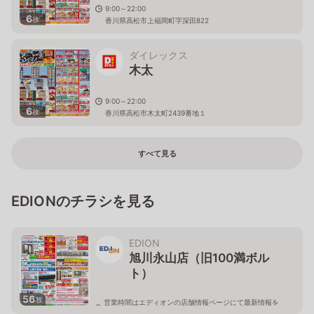
9:00～22:00
6
枚
香川県高松市上福岡町字深田822
ダイレックス
木太
9:00～22:00
6
枚
香川県高松市木太町2439番地１
すべて見る
EDIONのチラシを見る
EDION
旭川永山店（旧100満ボル
ト）
56
枚
営業時間はエディオンの店舗情報ページにて最新情報を
ご確認ください。