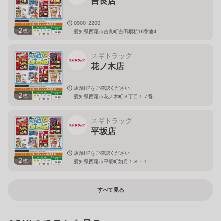
吉良店
0900-2200,
2
枚
愛知県西尾市吉良町吉田桐杭16番地4
スギドラッグ
花ノ木店
店舗HPをご確認ください
2
枚
愛知県西尾市花ノ木町３丁目１７番
スギドラッグ
平坂店
店舗HPをご確認ください
2
枚
愛知県西尾市平坂町如月１８－１
すべて見る