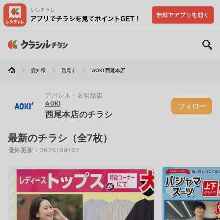
愛知県
西尾市
AOKI 西尾本店
アパレル・衣料品店
AOKI
フォロー
西尾本店のチラシ
最新のチラシ（全7枚）
最終更新：2026/08/07