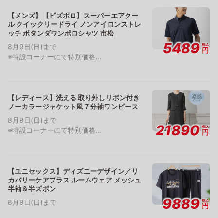
【メンズ】【ビズポロ】スーパーエアクー
ル クイックリードライ ノンアイロンストレ
ッチ ボタンダウンポロシャツ 市松
5489
税込
8月9日(日)まで
円
※特設コーナーにて特別価格...
【レディース】洗える 取り外しリボン付き
ノーカラージャケット風７分袖ワンピース
8月9日(日)まで
21890
税込
※特設コーナーにて特別価格...
円
【ユニセックス】ディズニーデザイン／リ
カバリーケアプラス ルームウェア メッシュ
半袖＆半ズボン
9889
税込
8月9日(日)まで
円