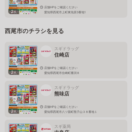
店舗HPをご確認ください
2
枚
愛知県西尾市上町東泡原3番地1
西尾市のチラシを見る
スギドラッグ
住崎店
店舗HPをご確認ください
2
枚
愛知県西尾市住崎町雁渕８
スギドラッグ
熊味店
店舗HPをご確認ください
2
枚
愛知県西尾市八ツ面町熊子山３８番地１
スギ薬局