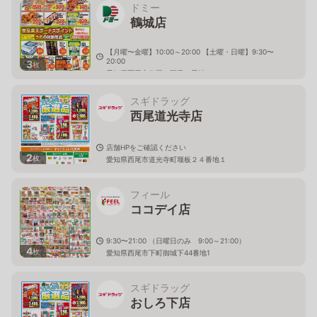
ドミー
鶴城店
【月曜〜金曜】10:00～20:00 【土曜・日曜】9:30〜
20:00
3
枚
愛知県西尾市伊藤二丁目１番地１２
スギドラッグ
西尾道光寺店
店舗HPをご確認ください
2
枚
愛知県西尾市道光寺町堰板２４番地１
フィール
ココデイ店
9:30〜21:00 （日曜日のみ 9:00～21:00）
4
枚
愛知県西尾市下町御城下44番地1
スギドラッグ
おしろ下店