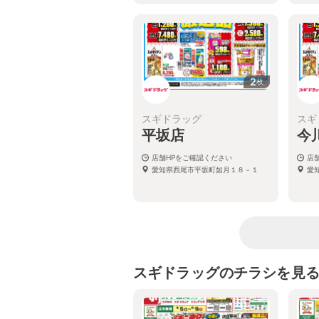
2
枚
スギドラッグ
スギ
平坂店
今
店舗HPをご確認ください
店
愛知県西尾市平坂町如月１８－１
愛
スギドラッグのチラシを見