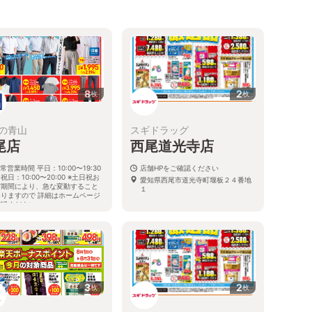
8
2
枚
枚
の青山
スギドラッグ
尾店
西尾道光寺店
常営業時間 平日：10:00〜19:30
店舗HPをご確認ください
祝日：10:00〜20:00 ※土日祝お
愛知県西尾市道光寺町堰板２４番地
び期間により、急な変動すること
１
ありますので 詳細はホームページ
確認ください
知県西尾市道光寺町東繩60番5
3
2
枚
枚