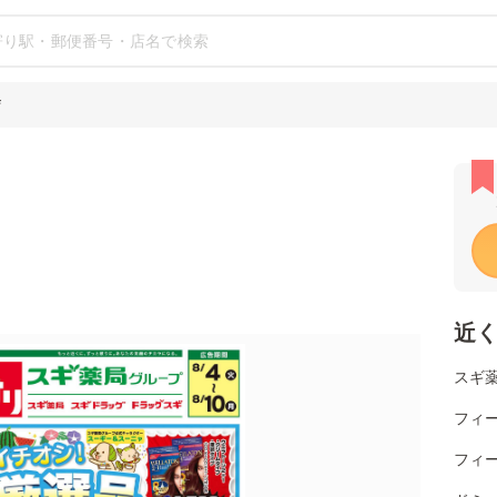
店
近
スギ薬
フィー
フィー