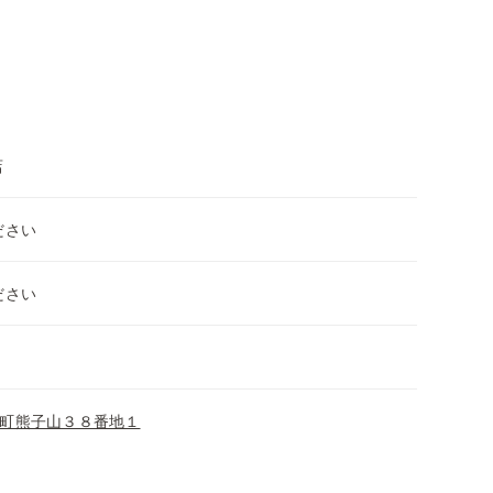
店
ださい
ださい
町熊子山３８番地１