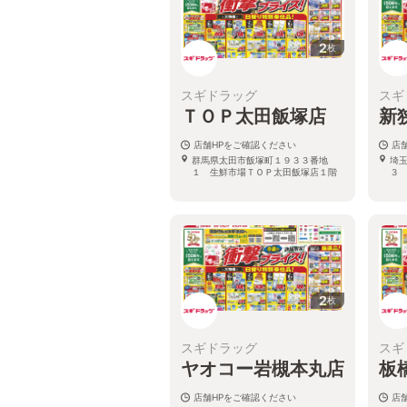
2
枚
スギドラッグ
スギ
ＴＯＰ太田飯塚店
新
店舗HPをご確認ください
店
群馬県太田市飯塚町１９３３番地
埼
１ 生鮮市場ＴＯＰ太田飯塚店１階
３
2
枚
スギドラッグ
スギ
ヤオコー岩槻本丸店
板
店舗HPをご確認ください
店