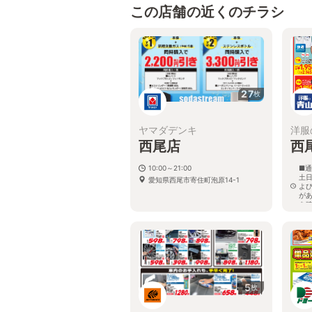
この店舗の近くのチラシ
27
枚
ヤマダデンキ
洋服
西尾店
西
10:00～21:00
■通
土日
愛知県西尾市寄住町泡原14-1
よ
が
を
愛
5
枚