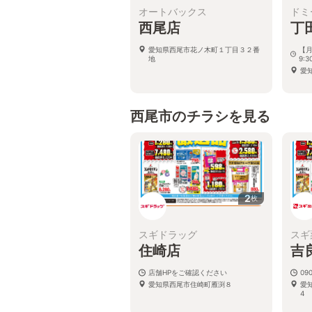
オートバックス
ドミ
西尾店
丁
愛知県西尾市花ノ木町１丁目３２番
【月
地
9:3
愛
西尾市のチラシを見る
2
枚
スギドラッグ
スギ
住崎店
吉
店舗HPをご確認ください
090
愛知県西尾市住崎町雁渕８
愛
4