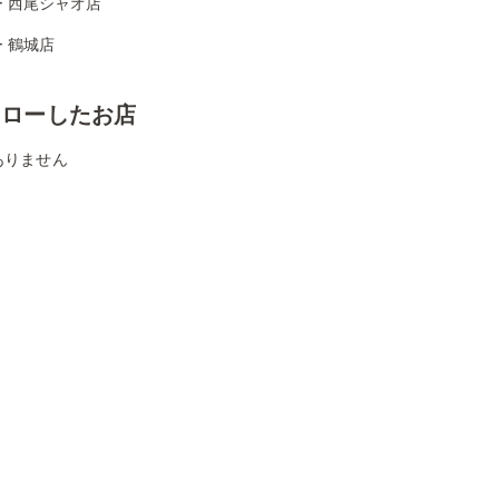
 西尾シャオ店
 鶴城店
ォローしたお店
ありません