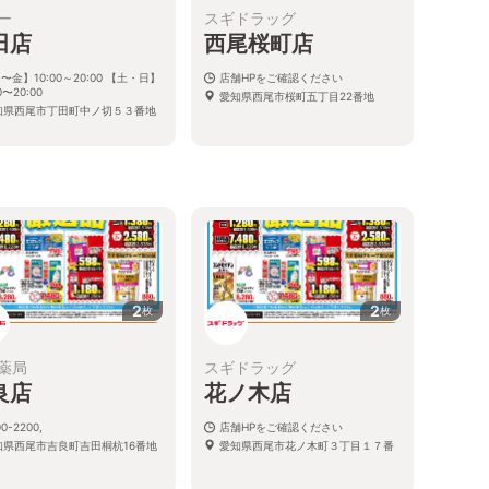
ー
スギドラッグ
田店
西尾桜町店
〜金】10:00～20:00 【土・日】
店舗HPをご確認ください
0〜20:00
愛知県西尾市桜町五丁目22番地
知県西尾市丁田町中ノ切５３番地
2
2
枚
枚
薬局
スギドラッグ
良店
花ノ木店
0-2200,
店舗HPをご確認ください
知県西尾市吉良町吉田桐杭16番地
愛知県西尾市花ノ木町３丁目１７番