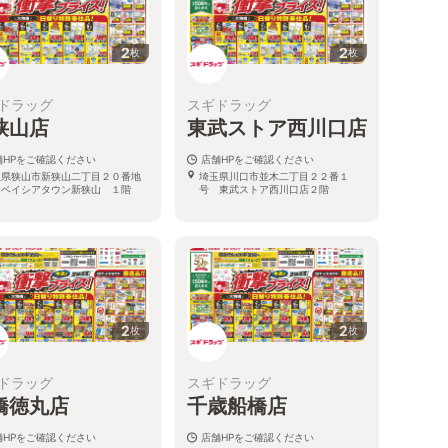
2
2
枚
枚
ドラッグ
スギドラッグ
狭山店
東武ストア西川口店
舗HPをご確認ください
店舗HPをご確認ください
玉県狭山市新狭山二丁目２０番地
埼玉県川口市並木二丁目２２番１
 ベイシアタウン新狭山 １階
号 東武ストア西川口店２階
2
2
枚
枚
ドラッグ
スギドラッグ
橋徳丸店
千歳船橋店
舗HPをご確認ください
店舗HPをご確認ください