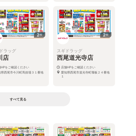
2
2
枚
枚
ドラッグ
スギドラッグ
川店
西尾道光寺店
舗HPをご確認ください
店舗HPをご確認ください
知県西尾市今川町馬捨場３１番地
愛知県西尾市道光寺町堰板２４番地
１
すべて見る
る