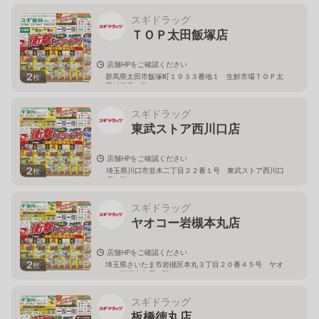
スギドラッグ
ＴＯＰ太田飯塚店
店舗HPをご確認ください
2
群馬県太田市飯塚町１９３３番地１ 生鮮市場ＴＯＰ太
枚
田飯塚店１階
スギドラッグ
東武ストア西川口店
店舗HPをご確認ください
2
埼玉県川口市並木二丁目２２番１号 東武ストア西川口
枚
店２階
スギドラッグ
ヤオコー岩槻本丸店
店舗HPをご確認ください
2
埼玉県さいたま市岩槻区本丸３丁目２０番４５号 ヤオ
枚
コー岩槻本丸店２階
スギドラッグ
板橋徳丸店