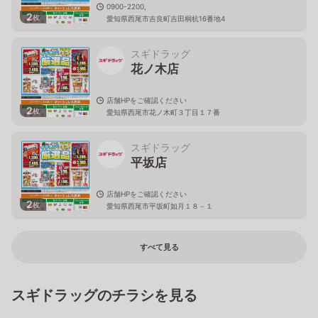
0900-2200,
2
枚
愛知県西尾市吉良町吉田桐杭16番地4
スギドラッグ
花ノ木店
店舗HPをご確認ください
2
枚
愛知県西尾市花ノ木町３丁目１７番
スギドラッグ
平坂店
店舗HPをご確認ください
2
枚
愛知県西尾市平坂町如月１８－１
すべて見る
スギドラッグのチラシを見る