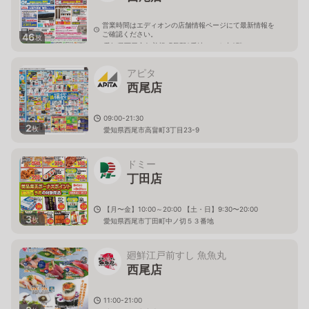
営業時間はエディオンの店舗情報ページにて最新情報を
ご確認ください。
46
枚
愛知県西尾市矢曽根町長配8番地いつも内2階
アピタ
西尾店
09:00-21:30
2
枚
愛知県西尾市高畠町3丁目23-9
ドミー
丁田店
【月〜金】10:00～20:00 【土・日】9:30〜20:00
3
枚
愛知県西尾市丁田町中ノ切５３番地
廻鮮江戸前すし 魚魚丸
西尾店
11:00-21:00