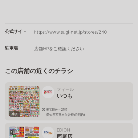
公式サイト
https://www.sugi-net.jp/stores/240
駐車場
店舗HPをご確認ください
この店舗の近くのチラシ
フィール
いつも
9時30分～21時
4
枚
愛知県西尾市矢曽根町長配8
EDION
西尾店