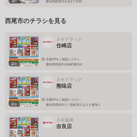
3
枚
愛知県西尾市永吉4丁目59
西尾市のチラシを見る
スギドラッグ
住崎店
店舗HPをご確認ください
2
枚
愛知県西尾市住崎町雁渕８
スギドラッグ
熊味店
店舗HPをご確認ください
2
枚
愛知県西尾市八ツ面町熊子山３８番地１
スギ薬局
吉良店