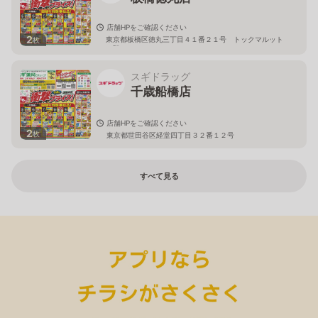
店舗HPをご確認ください
2
東京都板橋区徳丸三丁目４１番２１号 トックマルット
枚
１階
スギドラッグ
千歳船橋店
店舗HPをご確認ください
2
枚
東京都世田谷区経堂四丁目３２番１２号
すべて見る