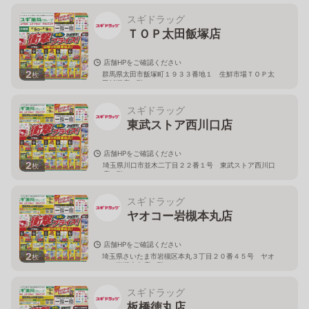
スギドラッグ
ＴＯＰ太田飯塚店
店舗HPをご確認ください
2
群馬県太田市飯塚町１９３３番地１ 生鮮市場ＴＯＰ太
枚
田飯塚店１階
スギドラッグ
東武ストア西川口店
店舗HPをご確認ください
2
埼玉県川口市並木二丁目２２番１号 東武ストア西川口
枚
店２階
スギドラッグ
ヤオコー岩槻本丸店
店舗HPをご確認ください
2
埼玉県さいたま市岩槻区本丸３丁目２０番４５号 ヤオ
枚
コー岩槻本丸店２階
スギドラッグ
板橋徳丸店