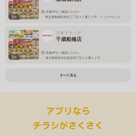
店舗HPをご確認ください
2
東京都板橋区徳丸三丁目４１番２１号 トックマルット
枚
１階
スギドラッグ
千歳船橋店
店舗HPをご確認ください
2
枚
東京都世田谷区経堂四丁目３２番１２号
すべて見る