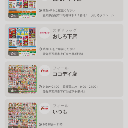
店舗HPをご確認ください
2
愛知県西尾市下町御城下２３番地１ おしろタウン シ
枚
ャオ１階
スギドラッグ
おしろ下店
店舗HPをご確認ください
2
枚
愛知県西尾市上町東泡原3番地1
フィール
ココデイ店
9:30〜21:00 （日曜日のみ 9:00～21:00）
4
枚
愛知県西尾市下町御城下44番地1
フィール
いつも
9時30分～21時