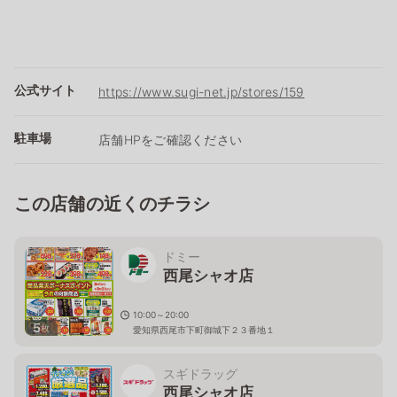
公式サイト
https://www.sugi-net.jp/stores/159
駐車場
店舗HPをご確認ください
この店舗の近くのチラシ
ドミー
西尾シャオ店
10:00～20:00
5
枚
愛知県西尾市下町御城下２３番地１
スギドラッグ
西尾シャオ店