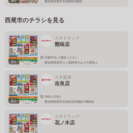
4
枚
愛知県西尾市矢曽根町長配8
西尾市のチラシを見る
スギドラッグ
熊味店
店舗HPをご確認ください
2
枚
愛知県西尾市八ツ面町熊子山３８番地１
スギ薬局
吉良店
0900-2200,
2
枚
愛知県西尾市吉良町吉田桐杭16番地4
スギドラッグ
花ノ木店