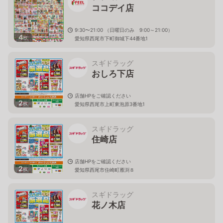
ココデイ店
9:30〜21:00 （日曜日のみ 9:00～21:00）
4
枚
愛知県西尾市下町御城下44番地1
スギドラッグ
おしろ下店
店舗HPをご確認ください
2
枚
愛知県西尾市上町東泡原3番地1
スギドラッグ
住崎店
店舗HPをご確認ください
2
枚
愛知県西尾市住崎町雁渕８
スギドラッグ
花ノ木店