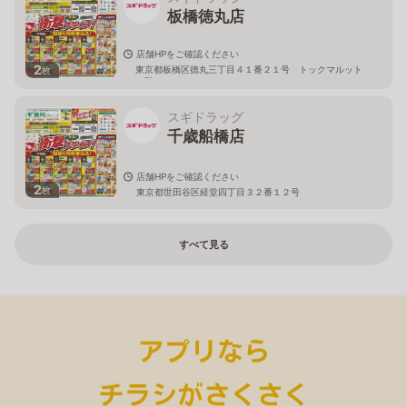
板橋徳丸店
店舗HPをご確認ください
2
東京都板橋区徳丸三丁目４１番２１号 トックマルット
枚
１階
スギドラッグ
千歳船橋店
店舗HPをご確認ください
2
枚
東京都世田谷区経堂四丁目３２番１２号
すべて見る