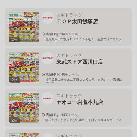
スギドラッグ
ＴＯＰ太田飯塚店
店舗HPをご確認ください
2
群馬県太田市飯塚町１９３３番地１ 生鮮市場ＴＯＰ太
枚
田飯塚店１階
スギドラッグ
東武ストア西川口店
店舗HPをご確認ください
2
埼玉県川口市並木二丁目２２番１号 東武ストア西川口
枚
店２階
スギドラッグ
ヤオコー岩槻本丸店
店舗HPをご確認ください
2
埼玉県さいたま市岩槻区本丸３丁目２０番４５号 ヤオ
枚
コー岩槻本丸店２階
スギドラッグ