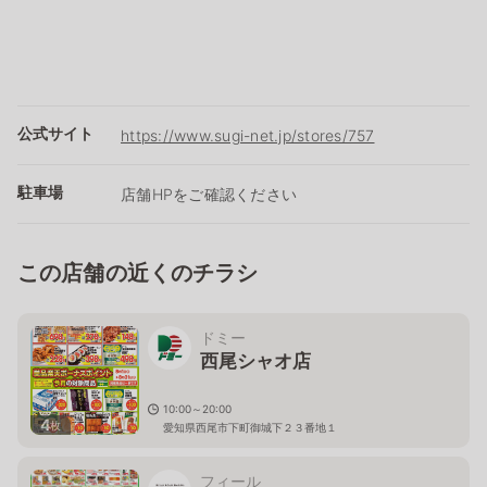
公式サイト
https://www.sugi-net.jp/stores/757
駐車場
店舗HPをご確認ください
この店舗の近くのチラシ
ドミー
西尾シャオ店
10:00～20:00
4
枚
愛知県西尾市下町御城下２３番地１
フィール