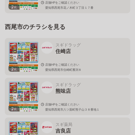
店舗HPをご確認ください
2
枚
愛知県西尾市花ノ木町３丁目１７番
西尾市のチラシを見る
スギドラッグ
住崎店
店舗HPをご確認ください
2
枚
愛知県西尾市住崎町雁渕８
スギドラッグ
熊味店
店舗HPをご確認ください
2
枚
愛知県西尾市八ツ面町熊子山３８番地１
スギ薬局
吉良店