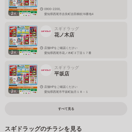
0900-2200,
2
枚
愛知県西尾市吉良町吉田桐杭16番地4
スギドラッグ
花ノ木店
店舗HPをご確認ください
2
枚
愛知県西尾市花ノ木町３丁目１７番
スギドラッグ
平坂店
店舗HPをご確認ください
2
枚
愛知県西尾市平坂町如月１８－１
すべて見る
スギドラッグのチラシを見る