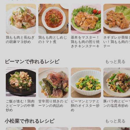
鶏もも肉と長ねぎ
鶏もも肉としめじ
基本をマスター！
ネギダレが美味
の胡麻マヨ炒め
のトマト煮
鶏もも肉の照り焼
い！鶏もも肉の
きチキンステーキ
テー
ピーマンで作れるレシピ
もっと見る
ご飯が進む！鶏肉
甘辛照り焼きの ピ
ピーマンとツナと
豚バラ肉とピー
とピーマンの中華
ーマンの肉詰め
卵のオイスター炒
ンの塩昆布炒め
炒め
め
小松菜で作れるレシピ
もっと見る