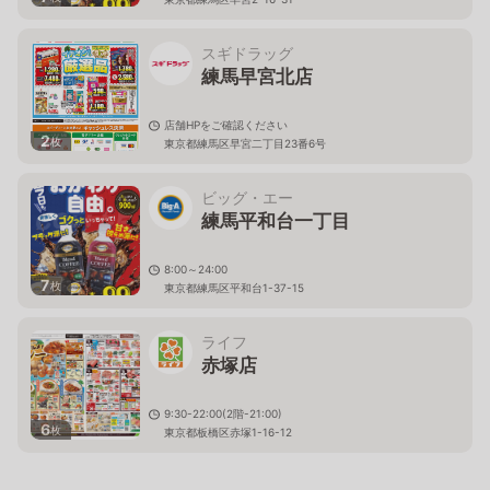
スギドラッグ
練馬早宮北店
店舗HPをご確認ください
2
枚
東京都練馬区早宮二丁目23番6号
ビッグ・エー
練馬平和台一丁目
8:00～24:00
7
枚
東京都練馬区平和台1-37-15
ライフ
赤塚店
9:30-22:00(2階-21:00)
6
枚
東京都板橋区赤塚1-16-12