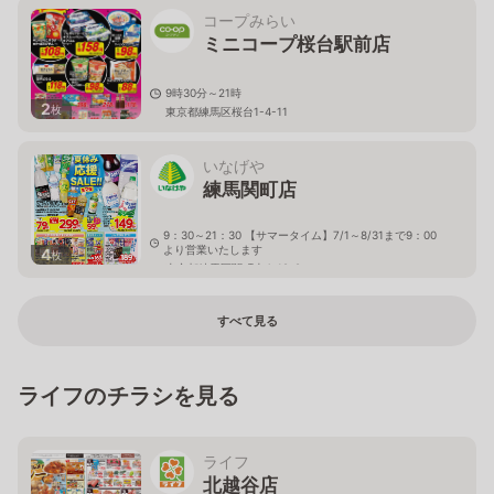
コープみらい
ミニコープ桜台駅前店
9時30分～21時
2
枚
東京都練馬区桜台1-4-11
いなげや
練馬関町店
9：30～21：30 【サマータイム】7/1～8/31まで9：00
より営業いたします
4
枚
東京都練馬区関町南4-19-8
すべて見る
ライフのチラシを見る
ライフ
北越谷店