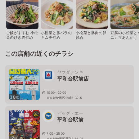
ご飯がすすむ 小松
小松菜と豚バラの
小松菜と豚肉の卵
豆腐の小松菜と
菜のひき肉炒め
キムチ炒め
炒め
ニカマあんかけ
この店舗の近くのチラシ
ヤマダデンキ
平和台駅前店
10:00～20:00
30
枚
東京都練馬区北町6-32-5
ビッグ・エー
平和台駅前
7:00～25:00
7
枚
東京都練馬区早宮2-16-31