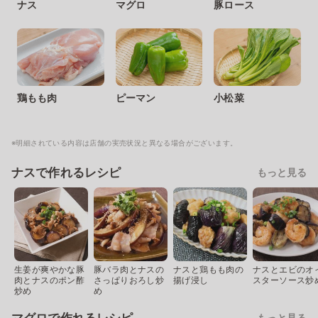
ナス
マグロ
豚ロース
鶏もも肉
ピーマン
小松菜
※明細されている内容は店舗の実売状況と異なる場合がございます。
ナスで作れるレシピ
もっと見る
生姜が爽やかな豚
豚バラ肉とナスの
ナスと鶏もも肉の
ナスとエビのオ
肉とナスのポン酢
さっぱりおろし炒
揚げ浸し
スターソース炒
炒め
め
もっと見る