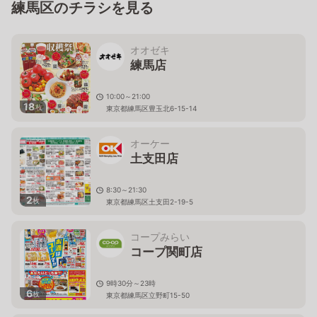
練馬区のチラシを見る
オオゼキ
練馬店
10:00～21:00
18
枚
東京都練馬区豊玉北6-15-14
オーケー
土支田店
8:30～21:30
2
枚
東京都練馬区土支田2-19-5
コープみらい
コープ関町店
9時30分～23時
6
枚
東京都練馬区立野町15-50