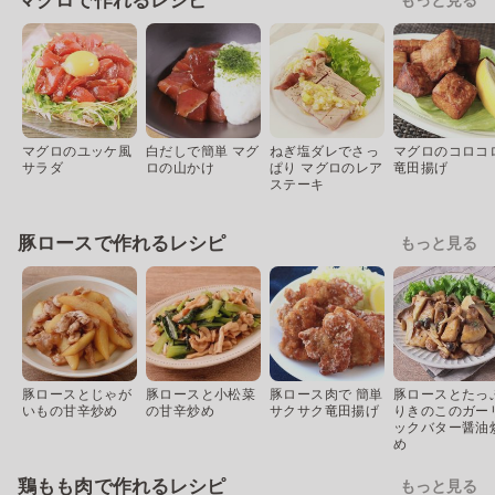
マグロで作れるレシピ
マグロのユッケ風
白だしで簡単 マグ
ねぎ塩ダレでさっ
マグロのコロコ
サラダ
ロの山かけ
ぱり マグロのレア
竜田揚げ
ステーキ
豚ロースで作れるレシピ
もっと見る
豚ロースとじゃが
豚ロースと小松菜
豚ロース肉で 簡単
豚ロースとたっ
いもの甘辛炒め
の甘辛炒め
サクサク竜田揚げ
りきのこのガー
ックバター醤油
め
鶏もも肉で作れるレシピ
もっと見る