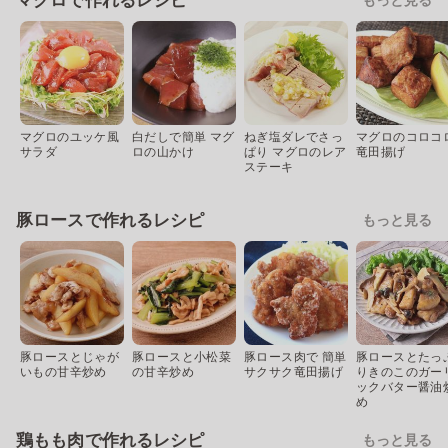
マグロで作れるレシピ
マグロのユッケ風
白だしで簡単 マグ
ねぎ塩ダレでさっ
マグロのコロコ
サラダ
ロの山かけ
ぱり マグロのレア
竜田揚げ
ステーキ
豚ロースで作れるレシピ
もっと見る
豚ロースとじゃが
豚ロースと小松菜
豚ロース肉で 簡単
豚ロースとたっ
いもの甘辛炒め
の甘辛炒め
サクサク竜田揚げ
りきのこのガー
ックバター醤油
め
鶏もも肉で作れるレシピ
もっと見る