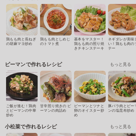
鶏もも肉と長ねぎ
鶏もも肉としめじ
基本をマスター！
ネギダレが美味
の胡麻マヨ炒め
のトマト煮
鶏もも肉の照り焼
い！鶏もも肉の
きチキンステーキ
テー
ピーマンで作れるレシピ
もっと見る
ご飯が進む！鶏肉
甘辛照り焼きの ピ
ピーマンとツナと
豚バラ肉とピー
とピーマンの中華
ーマンの肉詰め
卵のオイスター炒
ンの塩昆布炒め
炒め
め
小松菜で作れるレシピ
もっと見る