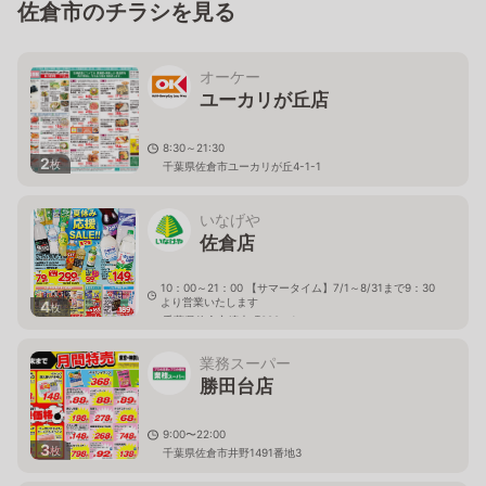
佐倉市のチラシを見る
オーケー
ユーカリが丘店
8:30～21:30
2
枚
千葉県佐倉市ユーカリが丘4-1-1
いなげや
佐倉店
10：00～21：00 【サマータイム】7/1～8/31まで9：30
より営業いたします
4
枚
千葉県佐倉市鏑木町399－1
業務スーパー
勝田台店
9:00〜22:00
3
枚
千葉県佐倉市井野1491番地3