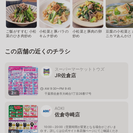
ご飯がすすむ 小松
小松菜と豚バラの
小松菜と豚肉の卵
豆腐の小松菜と
菜のひき肉炒め
キムチ炒め
炒め
ニカマあんかけ
この店舗の近くのチラシ
スーパーマーケットトウズ
JR佐倉店
AM 9:30〜PM 9:45
2
枚
千葉県佐倉市大崎台1丁目26番17号
AOKI
佐倉寺崎店
10:00～20:00（営業時間が変更となる場合がございま
す。詳しくは公式サイト各店舗ページにてご確認くださ
6
枚