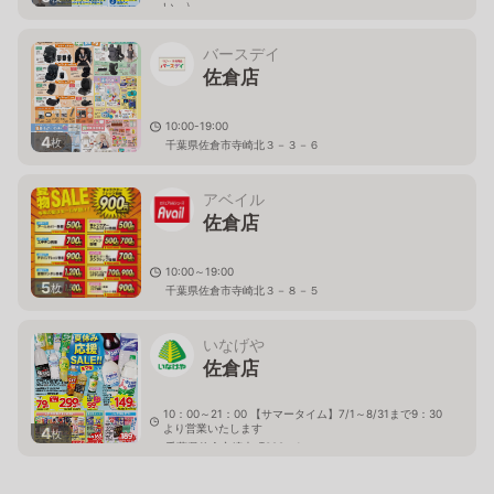
い。）
千葉県佐倉市寺崎北2-1-1
バースデイ
佐倉店
10:00-19:00
4
枚
千葉県佐倉市寺崎北３－３－６
アベイル
佐倉店
10:00～19:00
5
枚
千葉県佐倉市寺崎北３－８－５
いなげや
佐倉店
10：00～21：00 【サマータイム】7/1～8/31まで9：30
より営業いたします
4
枚
千葉県佐倉市鏑木町399－1