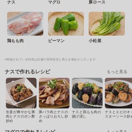
ナス
マグロ
豚ロース
鶏もも肉
ピーマン
小松菜
※明細されている内容は店舗の実売状況と異なる場合がございます。
ナスで作れるレシピ
もっと見る
生姜が爽やかな豚
豚バラ肉とナスの
ナスと鶏もも肉の
ナスとエビのオ
肉とナスのポン酢
さっぱりおろし炒
揚げ浸し
スターソース炒
炒め
め
もっと見る