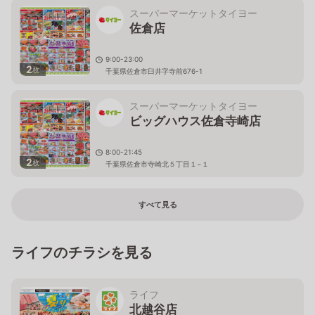
スーパーマーケットタイヨー
佐倉店
9:00-23:00
2
枚
千葉県佐倉市臼井字寺前676-1
スーパーマーケットタイヨー
ビッグハウス佐倉寺崎店
8:00-21:45
2
枚
千葉県佐倉市寺崎北５丁目１−１
すべて見る
ライフのチラシを見る
ライフ
北越谷店