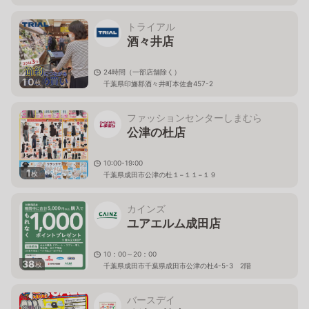
トライアル
酒々井店
24時間（一部店舗除く）
10
枚
千葉県印旛郡酒々井町本佐倉457-2
ファッションセンターしまむら
公津の杜店
10:00-19:00
1
枚
千葉県成田市公津の杜１−１１−１９
カインズ
ユアエルム成田店
10：00～20：00
38
枚
千葉県成田市千葉県成田市公津の杜4-5-3 2階
バースデイ