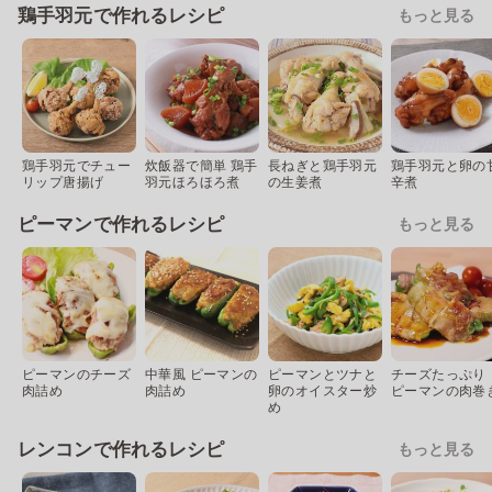
鶏手羽元で作れるレシピ
もっと見る
鶏手羽元でチュー
炊飯器で簡単 鶏手
長ねぎと鶏手羽元
鶏手羽元と卵の
リップ唐揚げ
羽元ほろほろ煮
の生姜煮
辛煮
ピーマンで作れるレシピ
もっと見る
ピーマンのチーズ
中華風 ピーマンの
ピーマンとツナと
チーズたっぷり
肉詰め
肉詰め
卵のオイスター炒
ピーマンの肉巻
め
レンコンで作れるレシピ
もっと見る