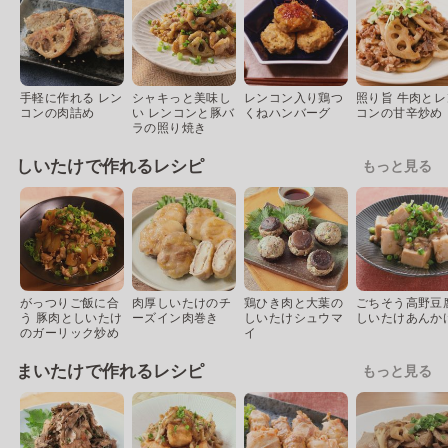
手軽に作れる レン
シャキっと美味し
レンコン入り鶏つ
照り旨 牛肉とレ
コンの肉詰め
い レンコンと豚バ
くねハンバーグ
コンの甘辛炒め
ラの照り焼き
しいたけで作れるレシピ
もっと見る
がっつりご飯に合
肉厚しいたけのチ
鶏ひき肉と大葉の
ごちそう高野豆
う 豚肉としいたけ
ーズイン肉巻き
しいたけシュウマ
しいたけあんか
のガーリック炒め
イ
まいたけで作れるレシピ
もっと見る