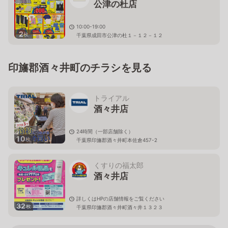
公津の杜店
10:00-19:00
2
枚
千葉県成田市公津の杜１－１２－１２
印旛郡酒々井町のチラシを見る
トライアル
酒々井店
24時間（一部店舗除く）
10
枚
千葉県印旛郡酒々井町本佐倉457-2
くすりの福太郎
酒々井店
詳しくはHPの店舗情報をご覧ください
32
枚
千葉県印旛郡酒々井町酒々井１３２３