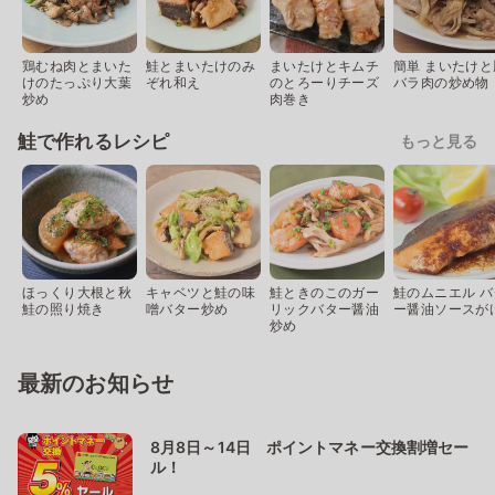
鶏むね肉とまいた
鮭とまいたけのみ
まいたけとキムチ
簡単 まいたけと
けのたっぷり大葉
ぞれ和え
のとろーりチーズ
バラ肉の炒め物
炒め
肉巻き
鮭で作れるレシピ
もっと見る
ほっくり大根と秋
キャベツと鮭の味
鮭ときのこのガー
鮭のムニエル バ
鮭の照り焼き
噌バター炒め
リックバター醤油
ー醤油ソースが
炒め
最新のお知らせ
8月8日～14日 ポイントマネー交換割増セー
ル！