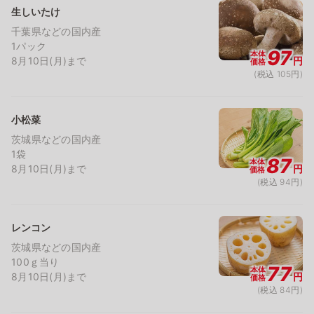
生しいたけ
千葉県などの国内産
1パック
97
本体
8月10日(月)まで
円
価格
(税込 105円)
小松菜
茨城県などの国内産
1袋
87
本体
8月10日(月)まで
円
価格
(税込 94円)
レンコン
茨城県などの国内産
100ｇ当り
77
本体
8月10日(月)まで
円
価格
(税込 84円)