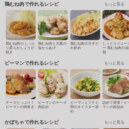
鶏むね肉で作れるレシピ
もっと見る
鶏むね肉の しっと
鶏むね肉と大葉の
鶏むね肉のネギだ
しっとりジュー
り柔らかしょうが
塩からあげ
れ炒め
ー 鶏むね肉の油
焼き
鶏
ピーマンで作れるレシピ
もっと見る
チーズたっぷり！
ピーマンのチーズ
ピーマンとツナと
詰めて簡単！ピ
ピーマンの肉巻き
肉詰め
卵のオイスター炒
マンの肉詰め
め
かぼちゃで作れるレシピ
もっと見る