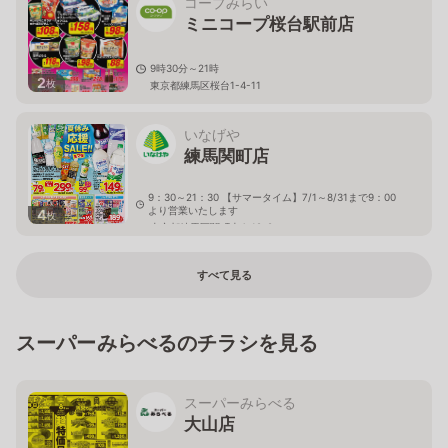
コープみらい
ミニコープ桜台駅前店
9時30分～21時
2
枚
東京都練馬区桜台1-4-11
いなげや
練馬関町店
9：30～21：30 【サマータイム】7/1～8/31まで9：00
より営業いたします
4
枚
東京都練馬区関町南4-19-8
すべて見る
スーパーみらべるのチラシを見る
スーパーみらべる
大山店