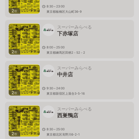
8:30～23:00
2
枚
東京都板橋区大山町36-9
スーパーみらべる
下赤塚店
8:00～25:00
2
枚
東京都練馬区田柄2－52－2
スーパーみらべる
中井店
9:30～24:00
2
枚
東京都新宿区上落合3-5-16
スーパーみらべる
西巣鴨店
8:30～25:00
2
枚
東京都北区滝野川6-2-1