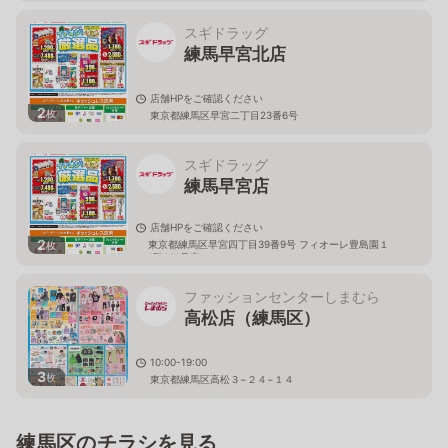
スギドラッグ
練馬早宮北店
店舗HPをご確認ください
2
枚
東京都練馬区早宮二丁目23番6号
スギドラッグ
練馬早宮店
店舗HPをご確認ください
2
東京都練馬区早宮四丁目39番9号 フィオーレ豊島園１
枚
1階001号室
ファッションセンターしまむら
高松店（練馬区）
10:00-19:00
3
枚
東京都練馬区高松３−２４−１４
練馬区のチラシを見る