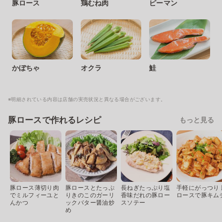
豚ロース
鶏むね肉
ピーマン
かぼちゃ
オクラ
鮭
※明細されている内容は店舗の実売状況と異なる場合がございます。
豚ロースで作れるレシピ
もっと見る
豚ロース薄切り肉
豚ロースとたっぷ
長ねぎたっぷり塩
手軽にがっつり 
でミルフィーユと
りきのこのガーリ
香味だれの豚ロー
ロースで豚キム
んかつ
ックバター醤油炒
スソテー
め