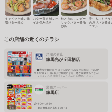
キャベツと鮭の味
バター香る 鮭のホ
鮭ときのこのガー
香りもごちそう 
噌バター炒め
イル包み焼き
リックバター醤油
のガリバタ醤油
炒め
ニエル
この店舗の近くのチラシ
洋服の青山
練馬光が丘田柄店
■通常営業時間 平日：10:00〜19:30 土日祝日：10:00〜
20:00 ※土日祝および期間により、急な変動することが
8
枚
ありますので 詳細はホームページを確認ください
東京都練馬区田柄五丁目21番23号
業務スーパー
練馬店
9:00～21:30
3
枚
東京都練馬区高松3-21-18