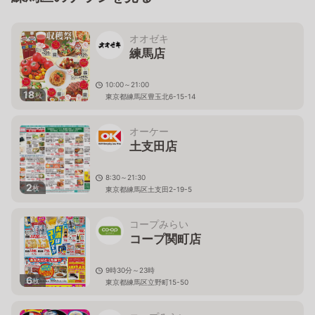
オオゼキ
練馬店
10:00～21:00
18
枚
東京都練馬区豊玉北6-15-14
オーケー
土支田店
8:30～21:30
2
枚
東京都練馬区土支田2-19-5
コープみらい
コープ関町店
9時30分～23時
6
枚
東京都練馬区立野町15-50