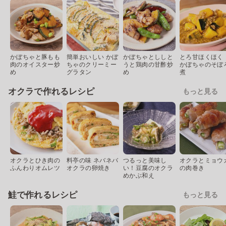
かぼちゃと豚もも
簡単おいしい かぼ
かぼちゃとししと
とろ甘ほくほく
肉のオイスター炒
ちゃのクリーミー
うと鶏肉の甘酢炒
かぼちゃのそぼ
め
グラタン
め
煮
オクラで作れるレシピ
もっと見る
オクラとひき肉の
料亭の味 ネバネバ
つるっと美味し
オクラとミョウ
ふんわりオムレツ
オクラの卵焼き
い！豆腐のオクラ
の肉巻き
めかぶ和え
鮭で作れるレシピ
もっと見る