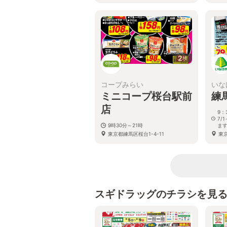
2
枚
コープみらい
いな
ミニコープ桜台駅前
練
店
9：
7/
9時30分～21時
ま
東京都練馬区桜台1-4-11
東京
スギドラッグのチラシを見