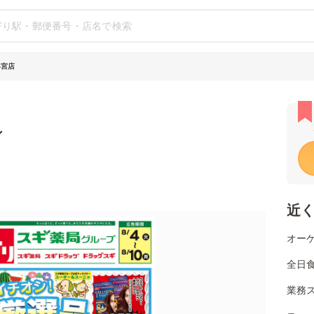
早宮店
シ
近
オーケ
全日
業務ス