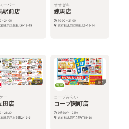
スーパー
オオゼキ
馬駅前店
練馬店
00～24:00
10:00～21:00
都練馬区豊玉北6-13-15
東京都練馬区豊玉北6-15-14
2
6
枚
枚
ケー
コープみらい
支田店
コープ関町店
30～21:30
9時30分～23時
都練馬区土支田2-19-5
東京都練馬区立野町15-50