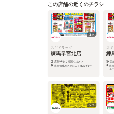
この店舗の近くのチラシ
2
枚
スギドラッグ
スギ
練馬早宮北店
練
店舗HPをご確認ください
店
東京都練馬区早宮二丁目23番6号
東京
ルデ
2
枚