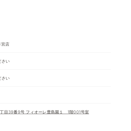
早宮店
ださい
ださい
目39番9号 フィオーレ豊島園１ 1階001号室