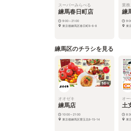
スーパーみらべる
業務
練馬春日町店
練
9:00～21:00
9:
東京都練馬区春日町6-6-8
東京
練馬区のチラシを見る
16
枚
オオゼキ
オー
練馬店
土
10:00～21:00
8:
東京都練馬区豊玉北6-15-14
東京