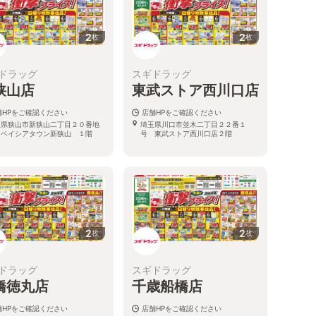
2
2
枚
枚
ドラッグ
スギドラッグ
狭山店
東武ストア西川口店
舗HPをご確認ください
店舗HPをご確認ください
玉県狭山市新狭山二丁目２０番地
埼玉県川口市並木二丁目２２番１
 ベイシアタウン新狭山 １階
号 東武ストア西川口店２階
2
2
枚
枚
ドラッグ
スギドラッグ
橋徳丸店
千歳船橋店
舗HPをご確認ください
店舗HPをご確認ください