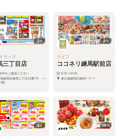
2
2
枚
枚
ドラッグ
ライフ
馬三丁目店
ココネリ練馬駅前店
舗HPをご確認ください
9:00-24:00
都練馬区練馬三丁目23番1号 ベ
東京都練馬区練馬1-17-1
1階
3
16
枚
枚