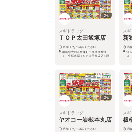
2
枚
スギドラッグ
スギ
ＴＯＰ太田飯塚店
新
店舗HPをご確認ください
店
群馬県太田市飯塚町１９３３番地
埼
１ 生鮮市場ＴＯＰ太田飯塚店１階
３
2
枚
スギドラッグ
スギ
ヤオコー岩槻本丸店
板
店舗HPをご確認ください
店