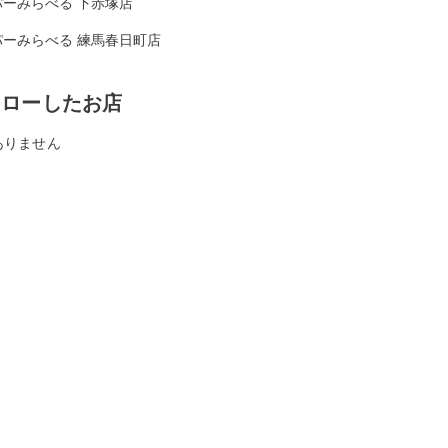
パーみらべる 下赤塚店
パーみらべる 練馬春日町店
ォローしたお店
ありません