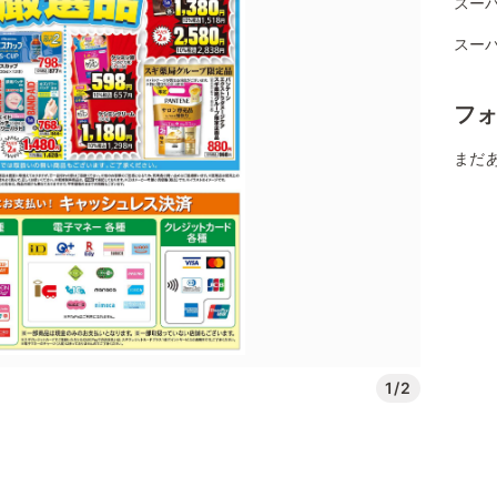
スー
スー
フ
まだ
1/2