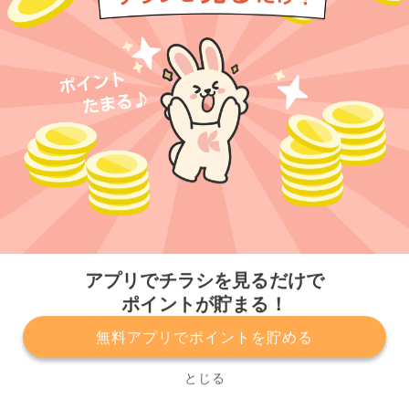
今すぐアプリをダウンロードする
アプリでチラシを見るだけで
ポイントが貯まる！
無料アプリでポイントを貯める
プライバシーポリシー
利用規約
運営会社
サービスに関してのお問い合わせ
チラシ掲載をお考えの方
とじる
Copyright© Kurashiru, Inc. All Rights Reserved.