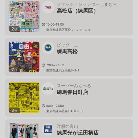
ファッションセンターしまむら
高松店（練馬区）
10:00-19:00
2
枚
東京都練馬区高松３−２４−１４
ビッグ・エー
練馬高松
7:00～24:00
7
枚
東京都練馬区高松5-5-1
スーパーみらべる
練馬春日町店
9:00～21:00
2
枚
東京都練馬区春日町6-6-8
洋服の青山
練馬光が丘田柄店