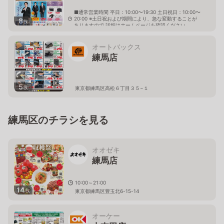
■通常営業時間 平日：10:00〜19:30 土日祝日：10:00〜
20:00 ※土日祝および期間により、急な変動することが
8
枚
ありますので 詳細はホームページを確認ください
東京都練馬区田柄五丁目21番23号
オートバックス
練馬店
5
枚
東京都練馬区高松６丁目３５−１
練馬区のチラシを見る
オオゼキ
練馬店
10:00～21:00
14
枚
東京都練馬区豊玉北6-15-14
オーケー