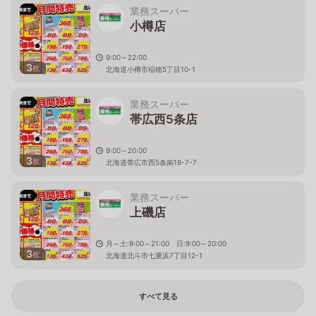
業務スーパー
小樽店
9:00～22:00
3
枚
北海道小樽市稲穂5丁目10-1
業務スーパー
帯広西5条店
9:00～20:00
3
枚
北海道帯広市西5条南18-7-7
業務スーパー
上磯店
月～土:9:00～21:00 日:9:00～20:00
3
枚
北海道北斗市七重浜7丁目12-1
すべて見る