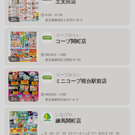
土支田店
8:30～21:30
2
枚
東京都練馬区土支田2-19-5
コープみらい
コープ関町店
9時30分～23時
6
枚
東京都練馬区立野町15-50
コープみらい
ミニコープ桜台駅前店
9時30分～21時
2
枚
東京都練馬区桜台1-4-11
いなげや
練馬関町店
9：30～21：30 【サマータイム】7/1～8/31まで9：00