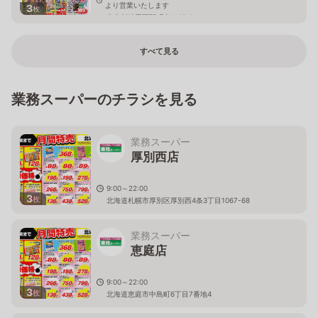
より営業いたします
3
枚
東京都練馬区関町南4-19-8
すべて見る
業務スーパーのチラシを見る
業務スーパー
厚別西店
9:00～22:00
3
枚
北海道札幌市厚別区厚別西4条3丁目1067-68
業務スーパー
恵庭店
9:00～22:00
3
枚
北海道恵庭市中島町6丁目7番地4