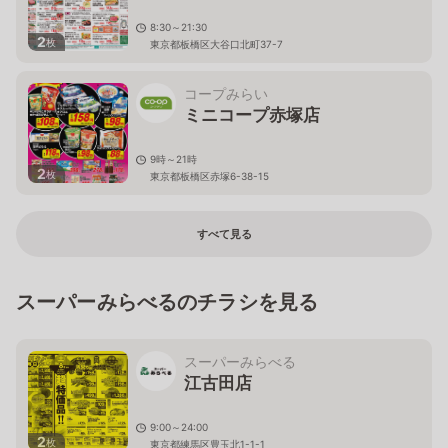
8:30～21:30
2
枚
東京都板橋区大谷口北町37-7
コープみらい
ミニコープ赤塚店
9時～21時
2
枚
東京都板橋区赤塚6-38-15
すべて見る
スーパーみらべるのチラシを見る
スーパーみらべる
江古田店
9:00～24:00
2
枚
東京都練馬区豊玉北1-1-1