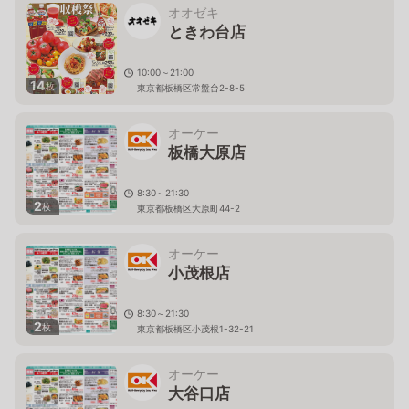
オオゼキ
ときわ台店
10:00～21:00
14
枚
東京都板橋区常盤台2-8-5
オーケー
板橋大原店
8:30～21:30
2
枚
東京都板橋区大原町44-2
オーケー
小茂根店
8:30～21:30
2
枚
東京都板橋区小茂根1-32-21
オーケー
大谷口店