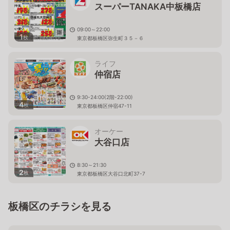
スーパーTANAKA中板橋店
09:00～22:00
1
枚
東京都板橋区弥生町３５－６
ライフ
仲宿店
9:30-24:00(2階-22:00)
4
枚
東京都板橋区仲宿47-11
オーケー
大谷口店
8:30～21:30
2
枚
東京都板橋区大谷口北町37-7
板橋区のチラシを見る