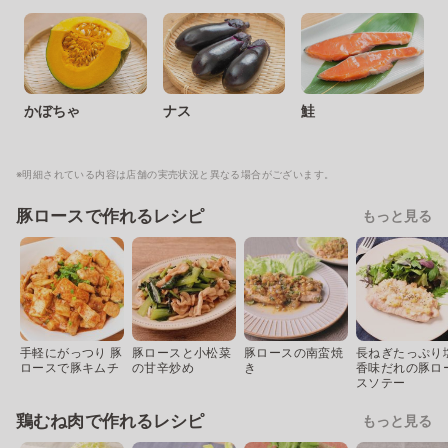
かぼちゃ
ナス
鮭
※明細されている内容は店舗の実売状況と異なる場合がございます。
豚ロースで作れるレシピ
もっと見る
手軽にがっつり 豚
豚ロースと小松菜
豚ロースの南蛮焼
長ねぎたっぷり
ロースで豚キムチ
の甘辛炒め
き
香味だれの豚ロ
スソテー
鶏むね肉で作れるレシピ
もっと見る