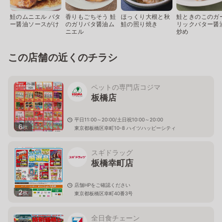
鮭のムニエル バタ
香りもごちそう 鮭
ほっくり大根と秋
鮭ときのこのガ
ー醤油ソースがけ
のガリバタ醤油ム
鮭の照り焼き
リックバター醤
ニエル
炒め
この店舗の近くのチラシ
ペットの専門店コジマ
板橋店
平日11:00～20:00/土日祝10:00～20:00
6
枚
東京都板橋区幸町10-8 ハイツハッピーシティ
スギドラッグ
板橋幸町店
店舗HPをご確認ください
2
枚
東京都板橋区幸町40番3号
全日食チェーン