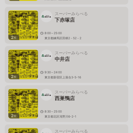
スーパーみらべる
下赤塚店
8:00～25:00
2
枚
東京都練馬区田柄2－52－2
スーパーみらべる
中井店
9:30～24:00
2
枚
東京都新宿区上落合3-5-16
スーパーみらべる
西巣鴨店
8:30～25:00
2
枚
東京都北区滝野川6-2-1
スーパーみらべる