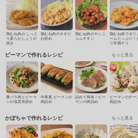
鶏むね肉の しっと
鶏むね肉のネギだ
鶏むね肉のヤンニ
鶏むね肉でボリ
り柔らかしょうが
れ炒め
ョムチキン
ームたっぷり！
焼き
リ辛鶏チリ
ピーマンで作れるレシピ
もっと見る
豚バラ肉とピーマ
中華風 ピーマンの
詰めて簡単！ピー
ピーマンのチー
ンの塩昆布炒め
肉詰め
マンの肉詰め
肉詰め
かぼちゃで作れるレシピ
もっと見る