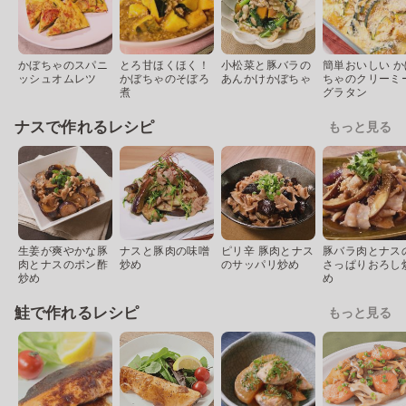
かぼちゃのスパニ
とろ甘ほくほく！
小松菜と豚バラの
簡単おいしい か
ッシュオムレツ
かぼちゃのそぼろ
あんかけかぼちゃ
ちゃのクリーミ
煮
グラタン
ナスで作れるレシピ
もっと見る
生姜が爽やかな豚
ナスと豚肉の味噌
ピリ辛 豚肉とナス
豚バラ肉とナス
肉とナスのポン酢
炒め
のサッパリ炒め
さっぱりおろし
炒め
め
鮭で作れるレシピ
もっと見る