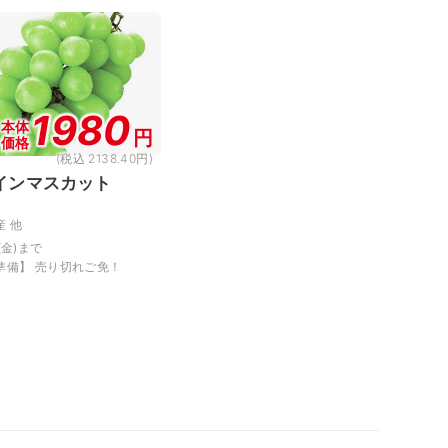
1980
本体
円
価格
(税込 2138.40円)
インマスカット
産 他
(金)まで
準備】 売り切れご免！