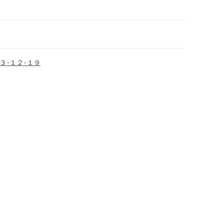
３-１２-１９