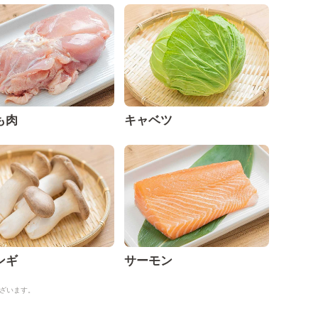
も肉
キャベツ
ンギ
サーモン
ざいます。