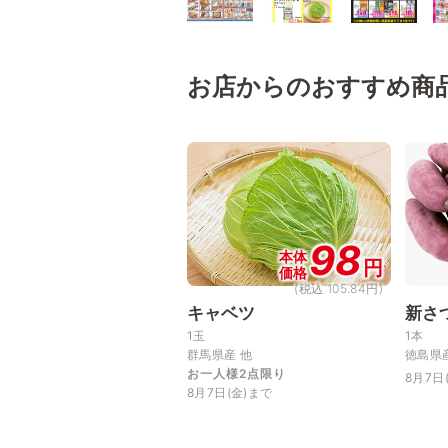
お店からのおすすめ商
98
本体
円
価格
(税込 105.84円)
キャベツ
新さ
1玉
1本
群馬県産 他
徳島県
お一人様2点限り
8月7日
8月7日(金)まで