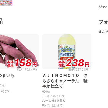
ジャパ
品
フ
まだ
158
238
本体
本体
円
円
価格
価格
(税込 170.64円)
(税込 257.04円)
つまいも
ＡＪＩＮＯＭＯＴＯ さ
らさらキャノーラ油 軽
産 他
やか仕立て
(金)まで
900g
Ｊ-オイルミルズ
お一人様1点限り
8月7日(金)まで