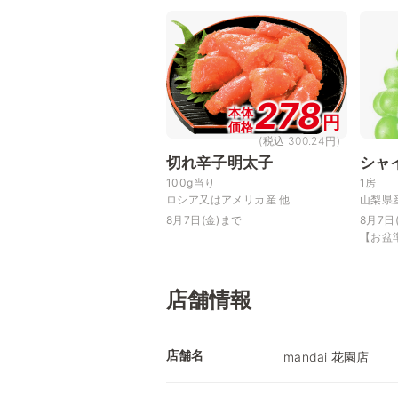
278
本体
円
価格
(税込 300.24円)
切れ辛子明太子
シャ
100g当り
1房
ロシア又はアメリカ産 他
山梨県
8月7日(金)まで
8月7日
【お盆
店舗情報
店舗名
mandai 花園店