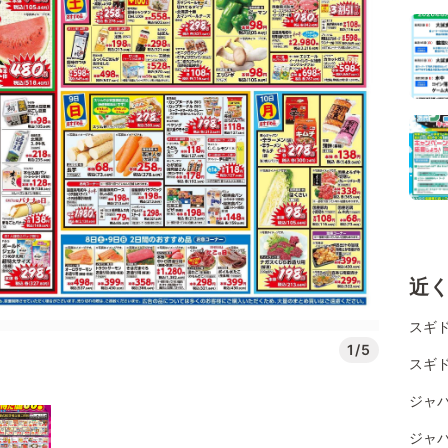
近
スギ
1/5
スギド
ジャ
ジャ