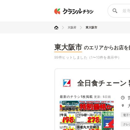
大阪府
東大阪市
東大阪市
のエリアからお店を
99件ヒットしました（1〜10件を表示中）
全日食チェーン
最新のチラシ1枚掲載
更新: 5日前
電子
クレ