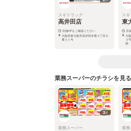
スギドラッグ
スギ
高井田店
東
店舗HPをご確認ください
店
大阪府東大阪市高井田本通３丁目６
大
番３１号
３
階
業務スーパーのチラシを見
3
枚
業務スーパー
業務