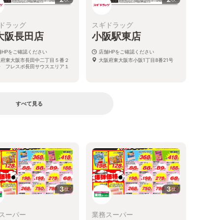
ドラッグ
スギドラッグ
大阪長田店
小阪駅東店
舗HPをご確認ください
店舗HPをご確認ください
阪府東大阪市長田中二丁目５番２
大阪府東大阪市小阪1丁目8番21号
号 フレスポ長田サウスエリア１
すべて見る
る
3
3
枚
枚
スーパー
業務スーパー