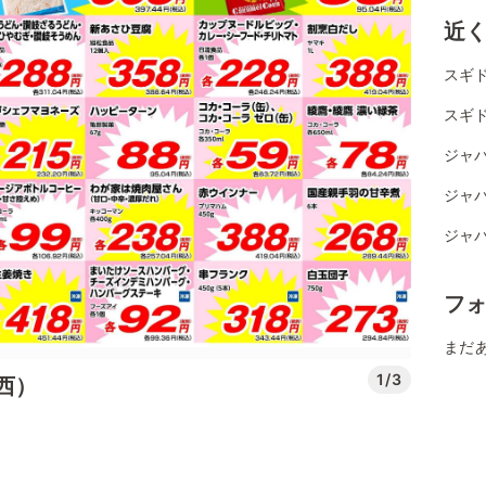
近
スギ
スギド
ジャ
ジャ
ジャパ
フ
まだ
1/3
西）