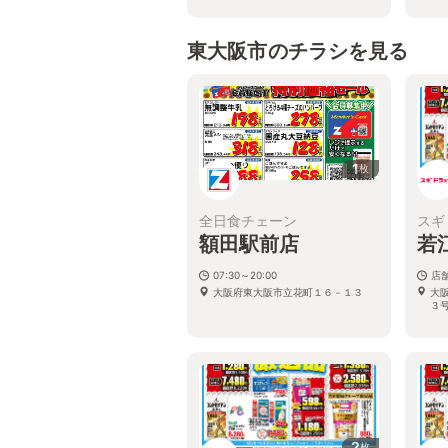
東大阪市のチラシを見る
1
枚
全日食チェーン
スギ
額田駅前店
若
07:30～20:00
店
大阪府東大阪市立花町１６－１３
大
３
2
枚