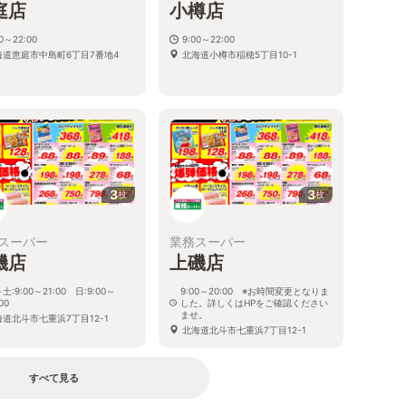
庭店
小樽店
00～22:00
9:00～22:00
海道恵庭市中島町6丁目7番地4
北海道小樽市稲穂5丁目10-1
3
3
枚
枚
スーパー
業務スーパー
磯店
上磯店
土:9:00～21:00 日:9:00～
9:00～20:00 ※お時間変更となりま
00
した。詳しくはHPをご確認ください
ませ。
海道北斗市七重浜7丁目12-1
北海道北斗市七重浜7丁目12-1
すべて見る