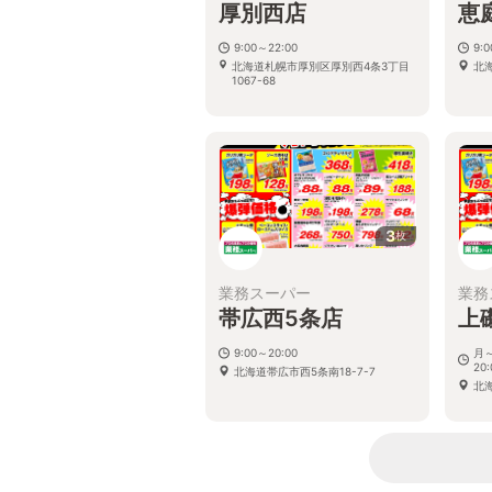
厚別西店
恵
9:00～22:00
9:
北海道札幌市厚別区厚別西4条3丁目
北
1067-68
3
枚
業務スーパー
業務
帯広西5条店
上
9:00～20:00
月～
20:
北海道帯広市西5条南18-7-7
北