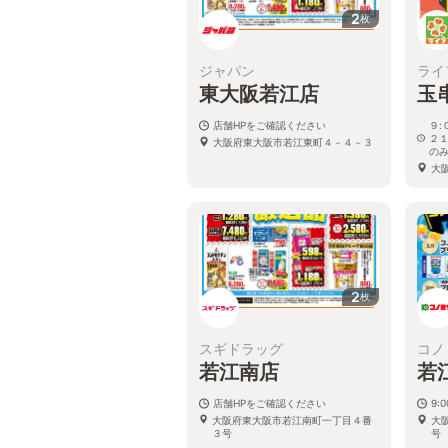
2
枚
ジャパン
ライ
東大阪若江店
玉
店舗HPをご確認ください
９:
２１
大阪府東大阪市若江東町４－４－３
のみ
大阪
2
枚
スギドラッグ
コノ
若江南店
若
店舗HPをご確認ください
9:0
大阪府東大阪市若江南町一丁目４番
大
３号
号