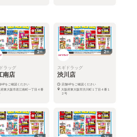
2
2
枚
枚
ドラッグ
スギドラッグ
江南店
渋川店
舗HPをご確認ください
店舗HPをご確認ください
阪府東大阪市若江南町一丁目４番
大阪府東大阪市渋川町１丁目４番１
号
２号
2
2
枚
枚