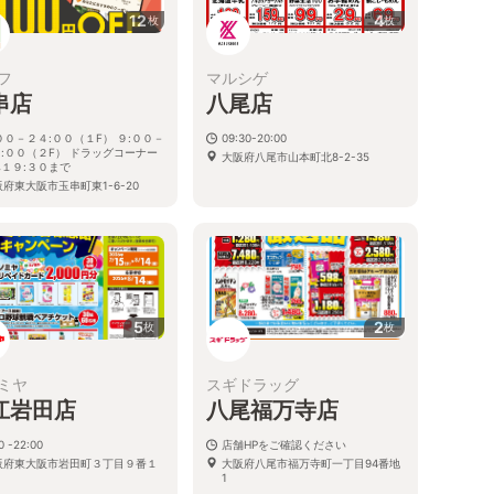
12
4
枚
枚
フ
マルシゲ
串店
八尾店
００－２４:００（１F） ９:００－
09:30-20:00
:００（２F） ドラッグコーナー
大阪府八尾市山本町北8-2-35
１９:３０まで
府東大阪市玉串町東1-6-20
5
2
枚
枚
ミヤ
スギドラッグ
江岩田店
八尾福万寺店
0 -22:00
店舗HPをご確認ください
阪府東大阪市岩田町３丁目９番１
大阪府八尾市福万寺町一丁目94番地
1