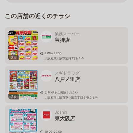
この店舗の近くのチラシ
業務スーパー
宝持店
9:00～21:30
3
枚
大阪府東大阪市宝持3丁目1-5
スギドラッグ
八戸ノ里店
店舗HPをご確認ください
2
枚
大阪府東大阪市下小阪五丁目５番２１号
Joshin
東大阪店
10:00-20:00