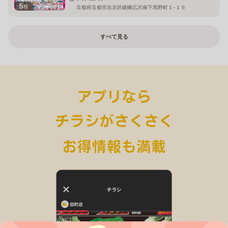
5
枚
京都府京都市右京区嵯峨広沢南下馬野町１-１６
すべて見る