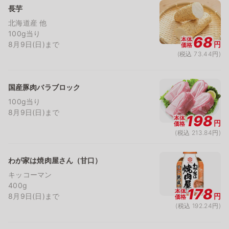
長芋
北海道産 他
100g当り
68
本体
8月9日(日)まで
円
価格
(税込 73.44円)
国産豚肉バラブロック
100g当り
8月9日(日)まで
198
本体
円
価格
(税込 213.84円)
わが家は焼肉屋さん（甘口）
キッコーマン
400g
178
本体
8月9日(日)まで
円
価格
(税込 192.24円)