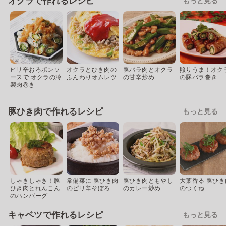
オクラで作れるレシピ
もっと見る
ピリ辛おろポンソ
オクラとひき肉の
豚バラ肉とオクラ
照りうま！オク
ースで オクラの冷
ふんわりオムレツ
の甘辛炒め
の豚バラ巻き
製肉巻き
豚ひき肉で作れるレシピ
もっと見る
しゃきしゃき！豚
常備菜に 豚ひき肉
豚ひき肉ともやし
大葉香る 豚ひき
ひき肉とれんこん
のピリ辛そぼろ
のカレー炒め
のつくね
のハンバーグ
キャベツで作れるレシピ
もっと見る