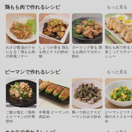
鶏もも肉で作れるレシピ
もっと見る
わさび醤油がクセ
しょうが香る 鶏も
ガーリック香る 鶏
鶏もも肉で作る 
になる！鶏もも肉
も肉とナスの炒め
もも肉のマヨポン
単こってりチャ
の和風ソテー
物
炒め
シュー
ピーマンで作れるレシピ
もっと見る
ご飯が進む！鶏肉
中華風 ピーマンの
豚バラ肉とナスピ
ピーマンとツナ
とピーマンの中華
肉詰め
ーマンのみそ炒め
卵のオイスター
炒め
め