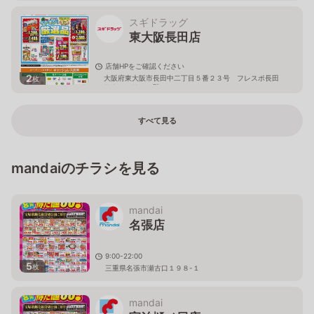
スギドラッグ
東大阪長田店
店舗HPをご確認ください
2
大阪府東大阪市長田中二丁目５番２３号 フレスポ長田
枚
サウスエリア１階
すべて見る
mandaiのチラシを見る
mandai
名張店
9:00-22:00
5
枚
三重県名張市瀬古口１９８-１
mandai