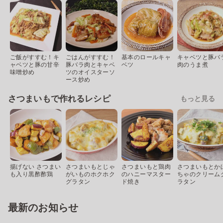
ご飯がすすむ！キ
ごはんがすすむ！
基本のロールキャ
キャベツと豚バ
ャベツと豚の甘辛
豚バラ肉とキャベ
ベツ
肉のうま煮
味噌炒め
ツのオイスターソ
ース炒め
さつまいもで作れるレシピ
もっと見る
揚げない さつまい
さつまいもとじゃ
さつまいもと鶏肉
さつまいもとか
も入り黒酢酢鶏
がいものホクホク
のハニーマスター
ちゃのクリーム
グラタン
ド焼き
ラタン
最新のお知らせ