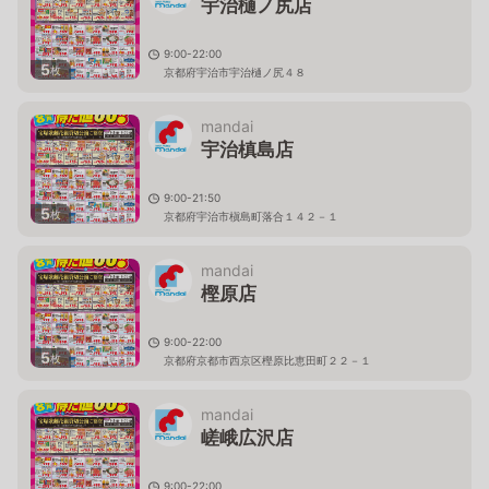
宇治樋ノ尻店
9:00-22:00
5
枚
京都府宇治市宇治樋ノ尻４８
mandai
宇治槙島店
9:00-21:50
5
枚
京都府宇治市槇島町落合１４２－１
mandai
樫原店
9:00-22:00
5
枚
京都府京都市西京区樫原比恵田町２２－１
mandai
嵯峨広沢店
9:00-22:00