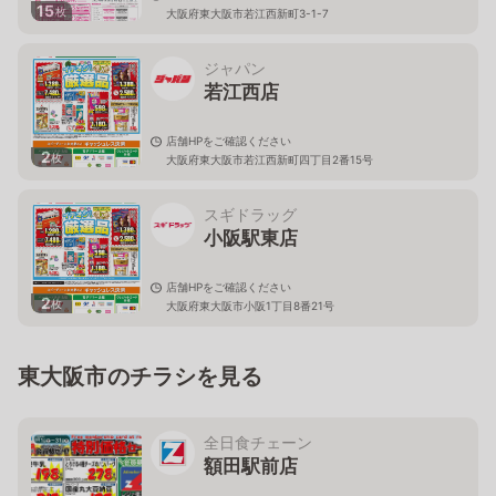
15
枚
大阪府東大阪市若江西新町3-1-7
ジャパン
若江西店
店舗HPをご確認ください
2
枚
大阪府東大阪市若江西新町四丁目2番15号
スギドラッグ
小阪駅東店
店舗HPをご確認ください
2
枚
大阪府東大阪市小阪1丁目8番21号
東大阪市のチラシを見る
全日食チェーン
額田駅前店