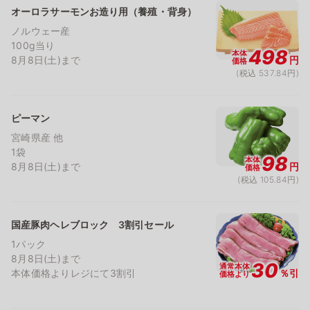
オーロラサーモンお造り用（養殖・背身）
ノルウェー産
100g当り
498
本体
8月8日(土)まで
円
価格
(税込 537.84円)
ピーマン
宮崎県産 他
1袋
98
本体
8月8日(土)まで
円
価格
(税込 105.84円)
国産豚肉ヘレブロック 3割引セール
1パック
8月8日(土)まで
30
通常本体
本体価格よりレジにて3割引
％引
価格より