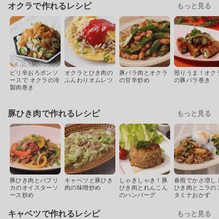
オクラで作れるレシピ
もっと見る
ピリ辛おろポンソ
オクラとひき肉の
豚バラ肉とオクラ
照りうま！オク
ースで オクラの冷
ふんわりオムレツ
の甘辛炒め
の豚バラ巻き
製肉巻き
豚ひき肉で作れるレシピ
もっと見る
豚ひき肉とパプリ
キャベツと豚ひき
しゃきしゃき！豚
春雨でかさ増し 
カのオイスターソ
肉の味噌炒め
ひき肉とれんこん
ひき肉とニラの
ース炒め
のハンバーグ
タミナおかず
キャベツで作れるレシピ
もっと見る