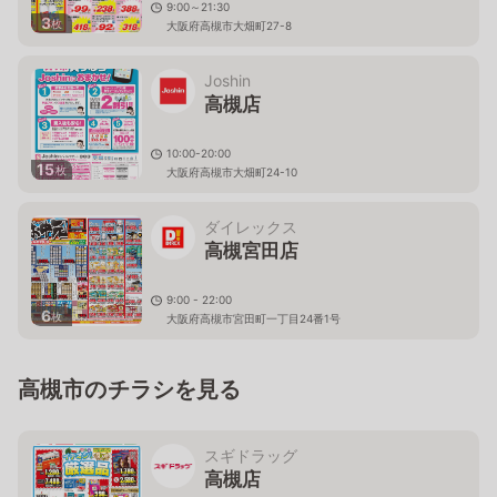
9:00～21:30
3
枚
大阪府高槻市大畑町27-8
Joshin
高槻店
10:00-20:00
15
枚
大阪府高槻市大畑町24-10
ダイレックス
高槻宮田店
9:00 - 22:00
6
枚
大阪府高槻市宮田町一丁目24番1号
高槻市のチラシを見る
スギドラッグ
高槻店