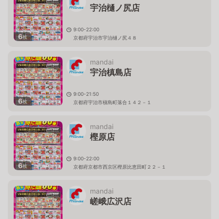
宇治樋ノ尻店
9:00-22:00
6
枚
京都府宇治市宇治樋ノ尻４８
mandai
宇治槙島店
9:00-21:50
6
枚
京都府宇治市槇島町落合１４２－１
mandai
樫原店
9:00-22:00
6
枚
京都府京都市西京区樫原比恵田町２２－１
mandai
嵯峨広沢店