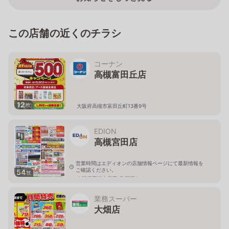
この店舗の近くのチラシ
コーナン
高槻富田丘店
12
枚
大阪府高槻市富田丘町13番9号
EDION
高槻宮田店
営業時間はエディオンの店舗情報ページにて最新情報を
ご確認ください。
54
枚
大阪府高槻市宮田町1丁目2-1
業務スーパー
大畑店