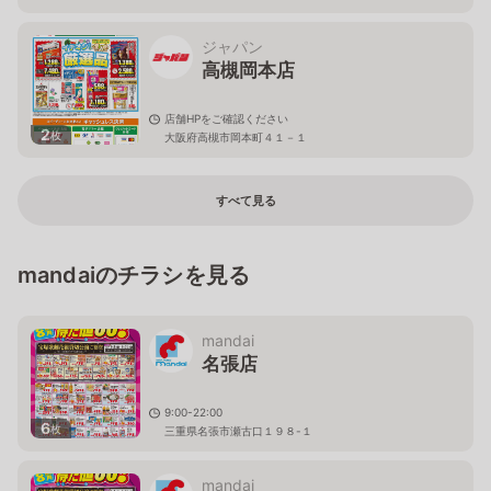
ジャパン
高槻岡本店
店舗HPをご確認ください
2
枚
大阪府高槻市岡本町４１－１
すべて見る
mandaiのチラシを見る
mandai
名張店
9:00-22:00
6
枚
三重県名張市瀬古口１９８-１
mandai