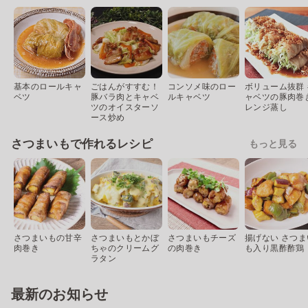
基本のロールキャ
ごはんがすすむ！
コンソメ味のロー
ボリューム抜群 
ベツ
豚バラ肉とキャベ
ルキャベツ
ャベツの豚肉巻
ツのオイスターソ
レンジ蒸し
ース炒め
さつまいもで作れるレシピ
もっと見る
さつまいもの甘辛
さつまいもとかぼ
さつまいもチーズ
揚げない さつま
肉巻き
ちゃのクリームグ
の肉巻き
も入り黒酢酢鶏
ラタン
最新のお知らせ