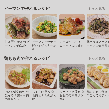
ピーマンで作れるレシピ
もっと見る
甘辛照り焼きの ピ
ピーマンとツナと
チーズたっぷり！
豚バラ肉とナス
ーマンの肉詰め
卵のオイスター炒
ピーマンの肉巻き
ーマンのみそ炒
め
鶏もも肉で作れるレシピ
もっと見る
わさび醤油がクセ
しょうが香る 鶏も
ガーリック香る 鶏
鶏もも肉で作る 
になる！鶏もも肉
も肉とナスの炒め
もも肉のマヨポン
単こってりチャ
の和風ソテー
物
炒め
シュー