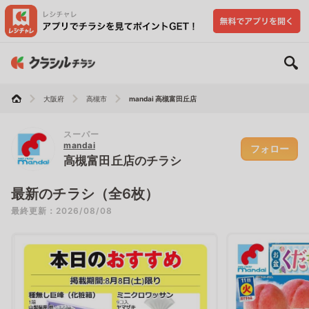
大阪府
高槻市
mandai 高槻富田丘店
スーパー
mandai
フォロー
高槻富田丘店のチラシ
最新のチラシ（全6枚）
最終更新：2026/08/08