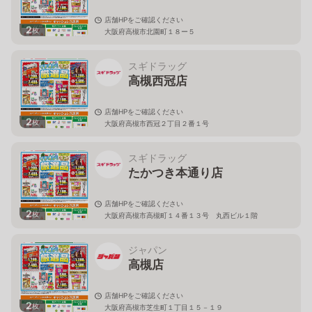
店舗HPをご確認ください
2
枚
大阪府高槻市北園町１８ー５
スギドラッグ
高槻西冠店
店舗HPをご確認ください
2
枚
大阪府高槻市西冠２丁目２番１号
スギドラッグ
たかつき本通り店
店舗HPをご確認ください
2
枚
大阪府高槻市高槻町１４番１３号 丸西ビル１階
ジャパン
高槻店
店舗HPをご確認ください
2
枚
大阪府高槻市芝生町１丁目１５－１９