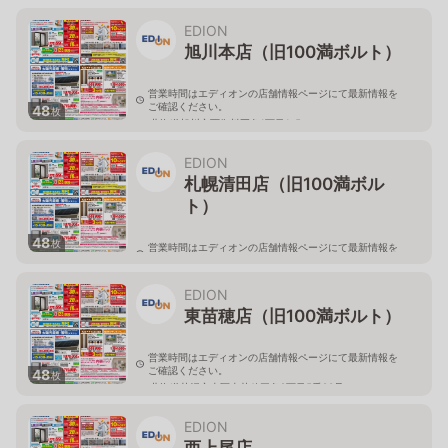
北海道旭川市永山二条3-1-15
EDION
旭川本店（旧100満ボルト）
営業時間はエディオンの店舗情報ページにて最新情報を
ご確認ください。
48
枚
北海道旭川市西御料五条1丁目1-5
EDION
札幌清田店（旧100満ボル
ト）
48
枚
営業時間はエディオンの店舗情報ページにて最新情報を
ご確認ください。
北海道札幌市清田区真栄56
EDION
東苗穂店（旧100満ボルト）
営業時間はエディオンの店舗情報ページにて最新情報を
ご確認ください。
48
枚
北海道札幌市東区東苗穂三条2丁目5番20号
EDION
西上尾店