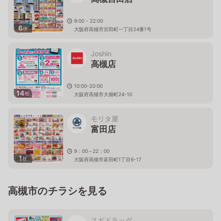
9:00 - 22:00
6
枚
大阪府高槻市宮田町一丁目24番1号
Joshin
高槻店
10:00-20:00
14
枚
大阪府高槻市大畑町24-10
モリタ屋
富田店
9：00～22：00
1
枚
大阪府高槻市富田町1丁目6-17
高槻市のチラシを見る
スギドラッグ