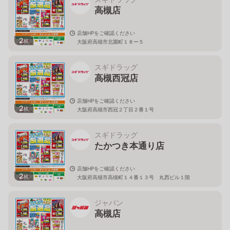
高槻店
店舗HPをご確認ください
2
枚
大阪府高槻市北園町１８ー５
スギドラッグ
高槻西冠店
店舗HPをご確認ください
2
枚
大阪府高槻市西冠２丁目２番１号
スギドラッグ
たかつき本通り店
店舗HPをご確認ください
2
枚
大阪府高槻市高槻町１４番１３号 丸西ビル１階
ジャパン
高槻店