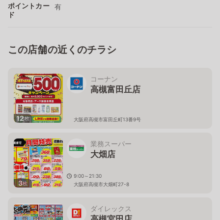
ポイントカー
有
ド
この店舗の近くのチラシ
コーナン
高槻富田丘店
12
枚
大阪府高槻市富田丘町13番9号
業務スーパー
大畑店
9:00～21:30
3
枚
大阪府高槻市大畑町27-8
ダイレックス
高槻宮田店