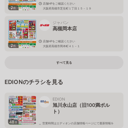
店舗HPをご確認ください
2
枚
大阪府高槻市芝生町１丁目１５－１９
ジャパン
高槻岡本店
店舗HPをご確認ください
2
枚
大阪府高槻市岡本町４１－１
すべて見る
EDIONのチラシを見る
EDION
旭川永山店（旧100満ボル
ト）
48
枚
営業時間はエディオンの店舗情報ページにて最新情報を
ご確認ください。