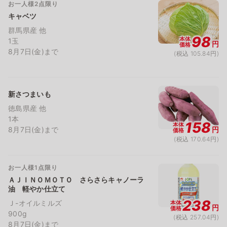
お一人様2点限り
キャベツ
群馬県産 他
98
本体
1玉
円
価格
8月7日(金)まで
(税込 105.84円)
新さつまいも
徳島県産 他
1本
158
本体
8月7日(金)まで
円
価格
(税込 170.64円)
お一人様1点限り
ＡＪＩＮＯＭＯＴＯ さらさらキャノーラ
油 軽やか仕立て
238
Ｊ-オイルミルズ
本体
円
価格
900g
(税込 257.04円)
8月7日(金)まで