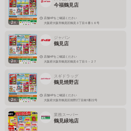
今福鶴見店
店舗HPをご確認ください
2
枚
大阪府大阪市鶴見区鶴見３丁目６番１６号
ジャパン
鶴見店
店舗HPをご確認ください
2
枚
大阪府大阪市鶴見区鶴見６丁目５－２７
スギドラッグ
鶴見焼野店
店舗HPをご確認ください
2
枚
大阪府大阪市鶴見区焼野2丁目南1番22号
業務スーパー
鶴見緑地店