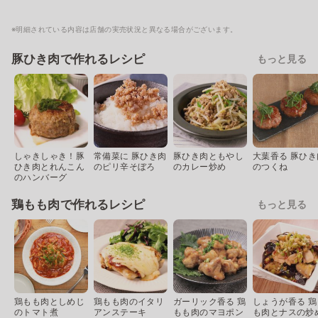
※明細されている内容は店舗の実売状況と異なる場合がございます。
豚ひき肉で作れるレシピ
もっと見る
しゃきしゃき！豚
常備菜に 豚ひき肉
豚ひき肉ともやし
大葉香る 豚ひき
ひき肉とれんこん
のピリ辛そぼろ
のカレー炒め
のつくね
のハンバーグ
鶏もも肉で作れるレシピ
もっと見る
鶏もも肉としめじ
鶏もも肉のイタリ
ガーリック香る 鶏
しょうが香る 鶏
のトマト煮
アンステーキ
もも肉のマヨポン
も肉とナスの炒