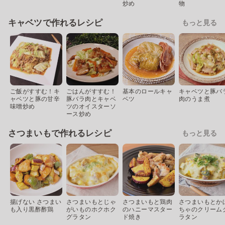
炒め
物
キャベツで作れるレシピ
もっと見る
ご飯がすすむ！キ
ごはんがすすむ！
基本のロールキャ
キャベツと豚バ
ャベツと豚の甘辛
豚バラ肉とキャベ
ベツ
肉のうま煮
味噌炒め
ツのオイスターソ
ース炒め
さつまいもで作れるレシピ
もっと見る
揚げない さつまい
さつまいもとじゃ
さつまいもと鶏肉
さつまいもとか
も入り黒酢酢鶏
がいものホクホク
のハニーマスター
ちゃのクリーム
グラタン
ド焼き
ラタン