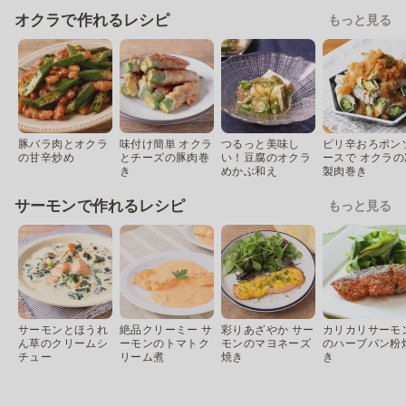
オクラで作れるレシピ
もっと見る
豚バラ肉とオクラ
味付け簡単 オクラ
つるっと美味し
ピリ辛おろポン
の甘辛炒め
とチーズの豚肉巻
い！豆腐のオクラ
ースで オクラの
き
めかぶ和え
製肉巻き
サーモンで作れるレシピ
もっと見る
サーモンとほうれ
絶品クリーミー サ
彩りあざやか サー
カリカリサーモ
ん草のクリームシ
ーモンのトマトク
モンのマヨネーズ
のハーブパン粉
チュー
リーム煮
焼き
き