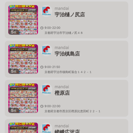
mandai
宇治樋ノ尻店
9:00-22:00
5
枚
京都府宇治市宇治樋ノ尻４８
mandai
宇治槙島店
9:00-21:50
5
枚
京都府宇治市槇島町落合１４２－１
mandai
樫原店
9:00-22:00
5
枚
京都府京都市西京区樫原比恵田町２２－１
mandai
嵯峨広沢店