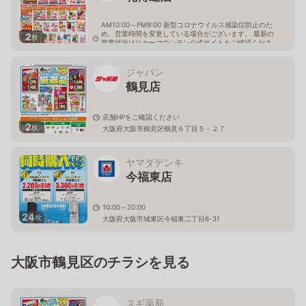
AM10:00～PM9:00 新型コロナウイルス感染症防止のた
め、営業時間を変更している場合がございます。 最新の
2
枚
営業状況はリカーマウンテン公式サイトをご確認くださ
い。
大阪府大阪市鶴見区鶴見5-7-7
ジャパン
鶴見店
店舗HPをご確認ください
2
枚
大阪府大阪市鶴見区鶴見６丁目５－２７
ヤマダデンキ
今福東店
10:00～20:00
24
枚
大阪府大阪市城東区今福東二丁目6-31
大阪市鶴見区のチラシを見る
スギ薬局