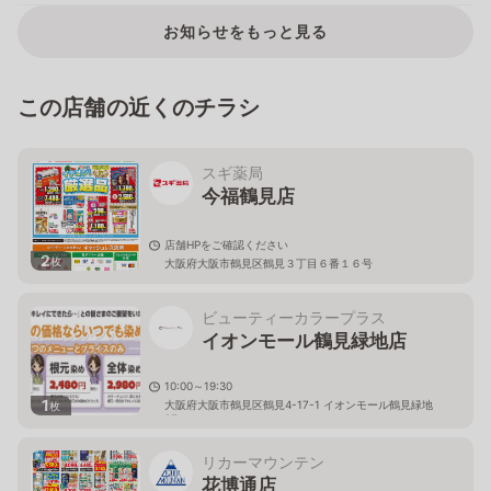
お知らせをもっと見る
この店舗の近くのチラシ
スギ薬局
今福鶴見店
店舗HPをご確認ください
2
枚
大阪府大阪市鶴見区鶴見３丁目６番１６号
ビューティーカラープラス
イオンモール鶴見緑地店
10:00～19:30
1
大阪府大阪市鶴見区鶴見4-17-1 イオンモール鶴見緑地
枚
2F
リカーマウンテン
花博通店