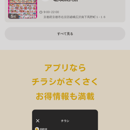
9:00-22:00
5
枚
京都府京都市右京区嵯峨広沢南下馬野町１-１６
すべて見る