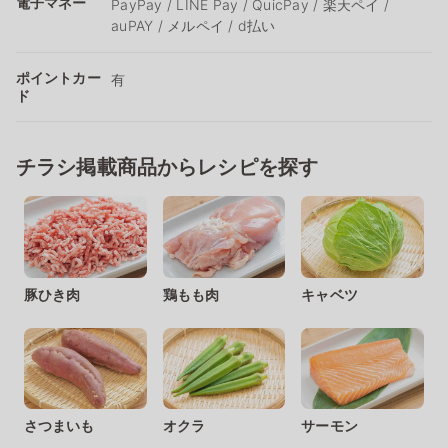
電子マネー
PayPay / LINE Pay / QuicPay / 楽天ペイ /
auPAY / メルペイ / d払い
ポイントカー
有
ド
チラシ掲載商品からレシピを探す
豚ひき肉
鶏もも肉
キャベツ
さつまいも
オクラ
サーモン