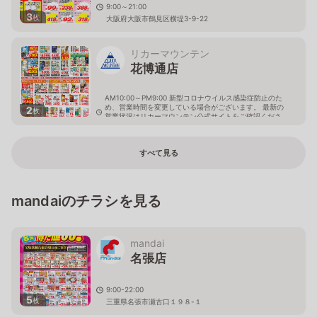
9:00～21:00
3
枚
大阪府大阪市鶴見区横堤3-9-22
リカーマウンテン
花博通店
AM10:00～PM9:00 新型コロナウイルス感染症防止のた
め、営業時間を変更している場合がございます。 最新の
2
枚
営業状況はリカーマウンテン公式サイトをご確認くださ
い。
大阪府大阪市鶴見区鶴見5-7-7
すべて見る
mandaiのチラシを見る
mandai
名張店
9:00-22:00
5
枚
三重県名張市瀬古口１９８-１