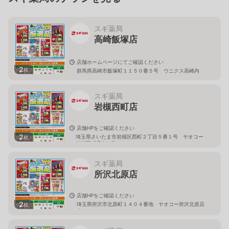
スギ薬局
高崎飯塚店
店舗ホームページにてご確認ください
2
枚
群馬県高崎市飯塚町１１５０番５号 ウニクス高崎内
スギ薬局
岩槻西町店
店舗HPをご確認ください
2
埼玉県さいたま市岩槻区西町２丁目５番１号 ヤオコー
枚
岩槻西町店内１階
スギ薬局
所沢北原店
店舗HPをご確認ください
2
埼玉県所沢市北原町１４０４番地 ヤオコー所沢北原店
枚
内