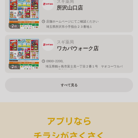
スギ薬局
所沢山口店
店舗ホームページにてご確認ください
2
枚
埼玉県所沢市小手指台２３番地１
スギ薬局
ワカバウォーク店
0900-2200,
2
埼玉県鶴ヶ島市富士見一丁目２番１号 ヤオコーワカバ
枚
ウォーク店北館１階
すべて見る