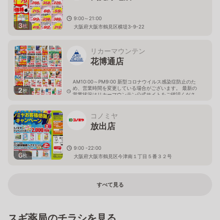
9:00～21:00
3
枚
大阪府大阪市鶴見区横堤3-9-22
リカーマウンテン
花博通店
AM10:00～PM9:00 新型コロナウイルス感染症防止のた
め、営業時間を変更している場合がございます。 最新の
2
枚
営業状況はリカーマウンテン公式サイトをご確認くださ
い。
大阪府大阪市鶴見区鶴見5-7-7
コノミヤ
放出店
9:00 -22:00
6
枚
大阪府大阪市鶴見区今津南１丁目５番３２号
すべて見る
スギ薬局のチラシを見る