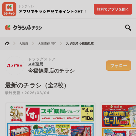
大阪府
大阪市鶴見区
スギ薬局 今福鶴見店
ドラッグストア
スギ薬局
フォロー
今福鶴見店のチラシ
最新のチラシ（全2枚）
最終更新：2026/08/04