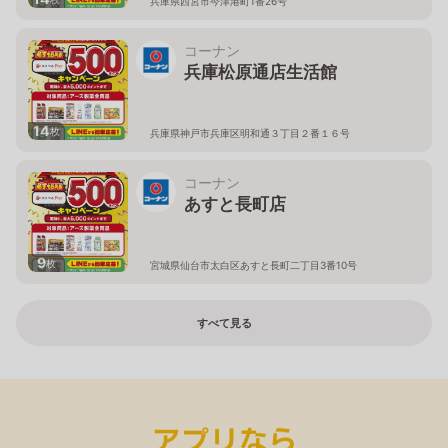
兵庫県西宮市今津港町1番26号
コーナン
兵庫松原通店生活館
14
枚
兵庫県神戸市兵庫区明和通３丁目２番１６号
コーナン
あすと長町店
9
枚
宮城県仙台市太白区あすと長町二丁目3番10号
すべて見る