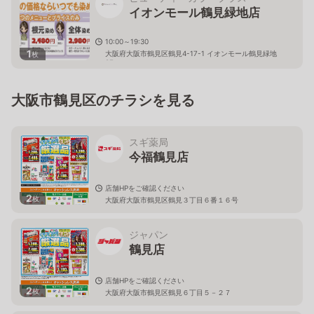
イオンモール鶴見緑地店
10:00～19:30
1
大阪府大阪市鶴見区鶴見4-17-1 イオンモール鶴見緑地
枚
2F
大阪市鶴見区のチラシを見る
スギ薬局
今福鶴見店
店舗HPをご確認ください
2
枚
大阪府大阪市鶴見区鶴見３丁目６番１６号
ジャパン
鶴見店
店舗HPをご確認ください
2
枚
大阪府大阪市鶴見区鶴見６丁目５－２７