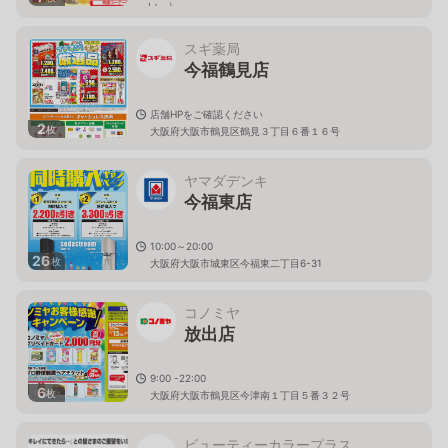
い。）
大阪府大阪市城東区今福東2-13-13
スギ薬局
今福鶴見店
店舗HPをご確認ください
2
枚
大阪府大阪市鶴見区鶴見３丁目６番１６号
ヤマダデンキ
今福東店
10:00～20:00
26
枚
大阪府大阪市城東区今福東二丁目6-31
コノミヤ
放出店
9:00 -22:00
6
枚
大阪府大阪市鶴見区今津南１丁目５番３２号
ビューティーカラープラス