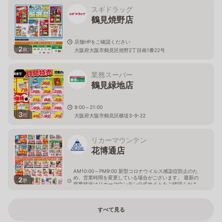
スギドラッグ
鶴見焼野店
店舗HPをご確認ください
2
枚
大阪府大阪市鶴見区焼野2丁目南1番22号
業務スーパー
鶴見緑地店
9:00～21:00
3
枚
大阪府大阪市鶴見区横堤3-9-22
リカーマウンテン
花博通店
AM10:00～PM9:00 新型コロナウイルス感染症防止のた
め、営業時間を変更している場合がございます。 最新の
2
枚
営業状況はリカーマウンテン公式サイトをご確認くださ
い。
大阪府大阪市鶴見区鶴見5-7-7
すべて見る