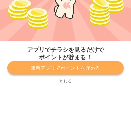
今すぐアプリをダウンロードする
アプリでチラシを見るだけで
ポイントが貯まる！
無料アプリでポイントを貯める
プライバシーポリシー
利用規約
運営会社
サービスに関してのお問い合わせ
チラシ掲載をお考えの方
とじる
Copyright© Kurashiru, Inc. All Rights Reserved.