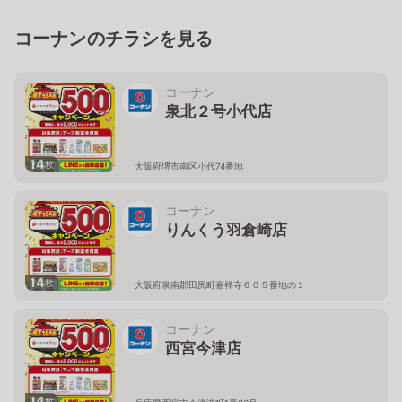
コーナンのチラシを見る
コーナン
泉北２号小代店
14
枚
大阪府堺市南区小代74番地
コーナン
りんくう羽倉崎店
14
枚
大阪府泉南郡田尻町嘉祥寺６０５番地の１
コーナン
西宮今津店
14
枚