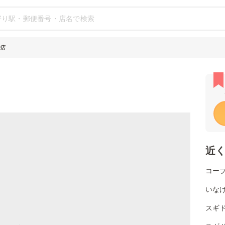
井店
近
コー
いな
スギ