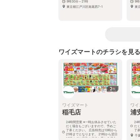
9時30分～21時
9時
東京都江戸川区南葛西7-1
東京
ワイズマートのチラシを見
2
枚
ワイズマート
ワイ
稲毛店
浦
24時間営業 ※一時お休みさせていた
24
だく場合もございますので、予めご
だ
了承ください。 広告特売は10時から
了
21時までとなります。 21時から翌日
千葉
10時までは広告の価格と異なる場合