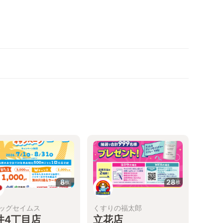
8
28
枚
枚
ッグセイムス
くすりの福太郎
井4丁目店
立花店