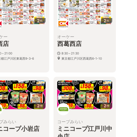
2
2
枚
枚
ケー
オーケー
西店
西葛西店
30～21:00
8:30～21:30
京都江戸川区東葛西9-3-6
東京都江戸川区西葛西6-1-10
2
2
枚
枚
プみらい
コープみらい
ニコープ小岩店
ミニコープ江戸川中
央店