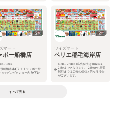
2
2
枚
枚
ズマート
ワイズマート
ャポー船橋店
ペリエ稲毛海岸店
:00～23:30
4:30～25:00 ※広告特売は10時から
21時までとなります。 21時から翌日
県船橋市本町7-1-1 シャポー船
10時までは広告の価格と異なる場合
ショッピングセンター内 地下B-
がございます。
千葉県千葉市美浜区高洲3-24-2
すべて見る