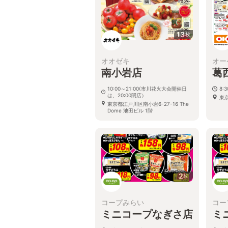
13
枚
オオゼキ
オー
南小岩店
葛
10:00～21:00(市川花火大会開催日
8:
は、20:00閉店）
東
東京都江戸川区南小岩6-27-16 The
Dome 池田ビル 1階
2
枚
コープみらい
コー
ミニコープなぎさ店
ミ