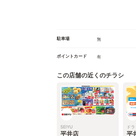
駐車場
無
ポイントカード
有
この店舗の近くのチラシ
2
枚
SEIYU
ドラ
平井店
平