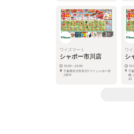
がございます。
千葉県千葉市稲毛区稲毛東3-17-5
2
枚
ワイズマート
ワイ
シャポー市川店
シ
10:00～23:00
10
千葉県市川市市川1-1-1 シャポー市
千葉
川B1F
橋 
22