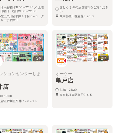
日～金曜日:8:00～22:45 ／ 土曜
詳しくはHPの店舗情報をご覧くださ
日曜日・祝日:9:00～22:00
い
京都江戸川区平井４丁目８−３ グ
東京都墨田区立花5-28-3
カーサ平井1F
3
2
枚
枚
ッションセンターしま
オーケー
亀戸店
井店
8:30～21:30
東京都江東区亀戸9-4-5
00-19:00
京都江戸川区平井７−６−１５