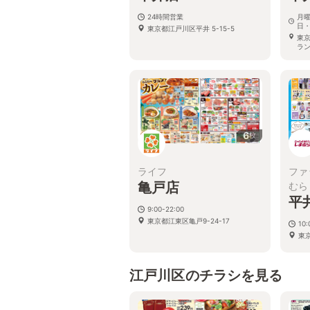
24時間営業
月曜
日・
東京都江戸川区平井 5-15-5
東
ラン
6
枚
ライフ
ファ
亀戸店
むら
平
9:00-22:00
東京都江東区亀戸9-24-17
10:
東
江戸川区のチラシを見る