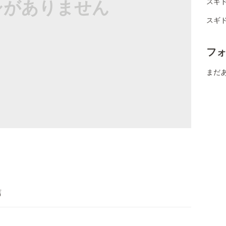
シがありません
スギ
スギ
フ
まだ
店