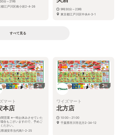
30分～21時
都江戸川区南小岩2-4-26
9時30分～23時
東京都江戸川区中央4-3-1
すべて見る
る
2
2
枚
枚
ズマート
ワイズマート
安本店
北方店
時間営業 ※一時お休みさせていた
10:00～21:00
く場合もございますので、予めご
千葉県市川市北方2-34-12
承ください。
県浦安市当代島1-2-25