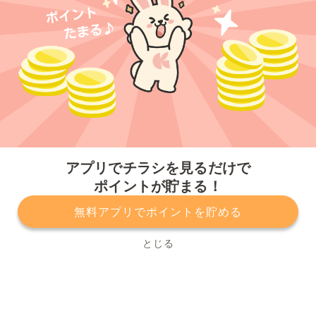
今すぐアプリをダウンロードする
アプリでチラシを見るだけで
ポイントが貯まる！
無料アプリでポイントを貯める
プライバシーポリシー
利用規約
運営会社
サービスに関してのお問い合わせ
チラシ掲載をお考えの方
とじる
Copyright© Kurashiru, Inc. All Rights Reserved.