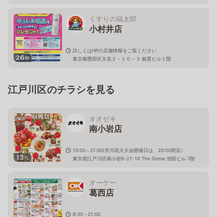
くすりの福太郎
小村井店
詳しくはHPの店舗情報をご覧ください
26
枚
東京都墨田区文花２－１０－３ 銀星ビル１階
江戸川区のチラシを見る
オオゼキ
南小岩店
10:00～21:00(市川花火大会開催日は、20:00閉店）
13
枚
東京都江戸川区南小岩6-27-16 The Dome 池田ビル 1階
オーケー
葛西店
8:30～21:00