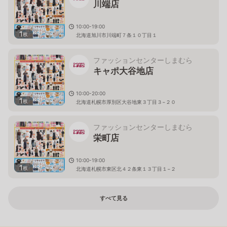
川端店
10:00-19:00
1
枚
北海道旭川市川端町７条１０丁目１
ファッションセンターしまむら
キャポ大谷地店
10:00-20:00
1
枚
北海道札幌市厚別区大谷地東３丁目３−２０
ファッションセンターしまむら
栄町店
10:00-19:00
1
枚
北海道札幌市東区北４２条東１３丁目１−２
すべて見る