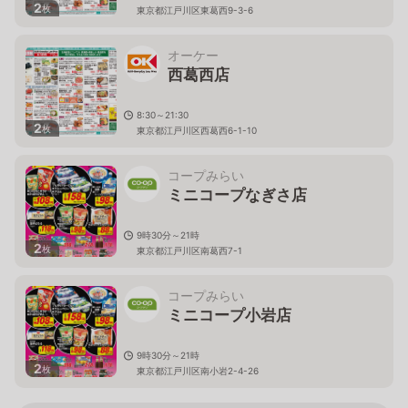
2
枚
東京都江戸川区東葛西9-3-6
オーケー
西葛西店
8:30～21:30
2
枚
東京都江戸川区西葛西6-1-10
コープみらい
ミニコープなぎさ店
9時30分～21時
2
枚
東京都江戸川区南葛西7-1
コープみらい
ミニコープ小岩店
9時30分～21時
2
枚
東京都江戸川区南小岩2-4-26