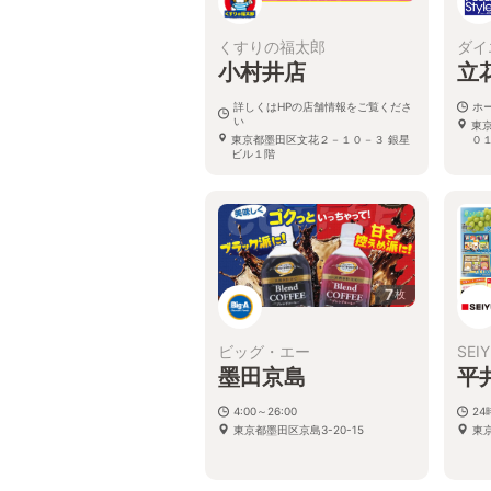
くすりの福太郎
ダイ
小村井店
立
詳しくはHPの店舗情報をご覧くださ
ホ
い
東
東京都墨田区文花２－１０－３ 銀星
０
ビル１階
7
枚
ビッグ・エー
SEI
墨田京島
平
4:00～26:00
2
東京都墨田区京島3-20-15
東京