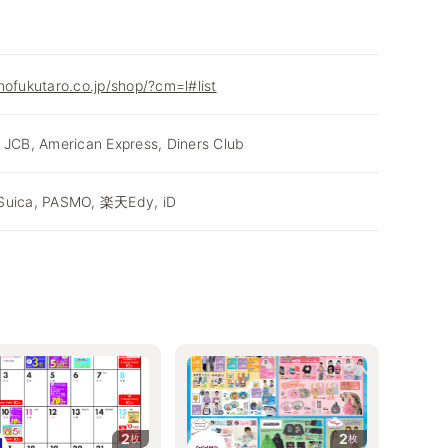
nofukutaro.co.jp/shop/?cm=l#list
 JCB, American Express, Diners Club
 Suica, PASMO, 楽天Edy, iD
2
2
枚
枚