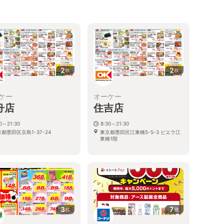
2
2
枚
枚
ケー
オーケー
舟店
住吉店
30～21:30
8:30～21:30
都墨田区京島1-37-24
東京都墨田区江東橋5-5-3 ビエラ江
東橋1階
3
7
枚
枚