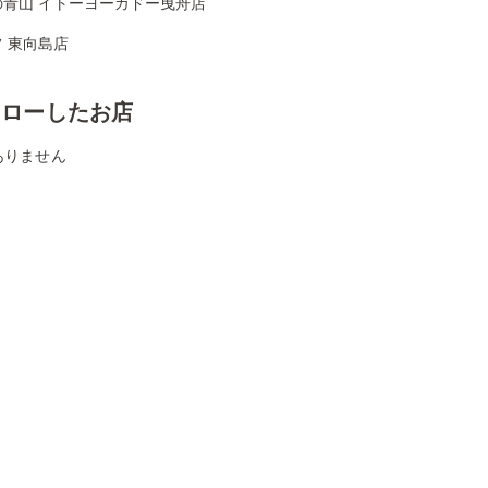
の青山 イトーヨーカドー曳舟店
 東向島店
ォローしたお店
ありません