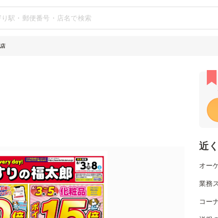
花店
近
オーケ
業務ス
コー