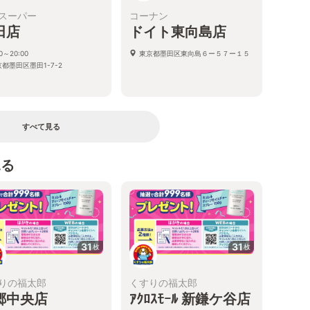
スーパー
コーナン
田店
ドイト東向島店
00～20:00
東京都墨田区東向島６ー５７ー１５
都墨田区墨田1-7-2
すべて見る
見る
31
31
枚
枚
りの福太郎
くすりの福太郎
郷中央店
ｱｸﾛｽﾓｰﾙ 新鎌ケ谷店