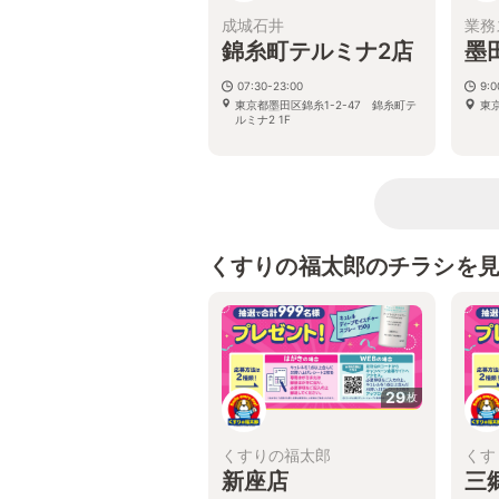
成城石井
業務
錦糸町テルミナ2店
墨
07:30-23:00
9:
東京都墨田区錦糸1-2-47 錦糸町テ
東京
ルミナ2 1F
くすりの福太郎のチラシを
29
枚
くすりの福太郎
くす
新座店
三