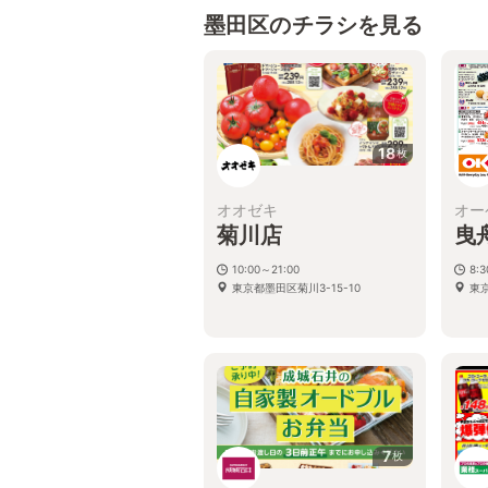
墨田区のチラシを見る
18
枚
オオゼキ
オー
菊川店
曳
10:00～21:00
8:
東京都墨田区菊川3-15-10
東京
7
枚