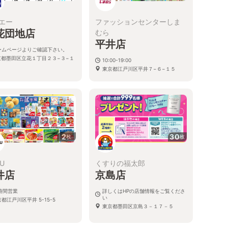
エー
ファッションセンターしま
花団地店
むら
平井店
ームページよりご確認下さい。
京都墨田区立花１丁目２３−３−１
10:00-19:00
１
東京都江戸川区平井７−６−１５
2
30
枚
枚
YU
くすりの福太郎
井店
京島店
4時間営業
詳しくはHPの店舗情報をご覧くださ
い
都江戸川区平井 5-15-5
東京都墨田区京島３－１７－５