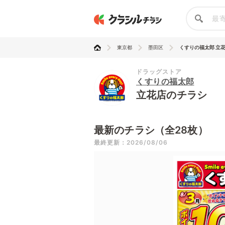
東京都
墨田区
くすりの福太郎 立
ドラッグストア
くすりの福太郎
立花店のチラシ
最新のチラシ（全28枚）
最終更新：2026/08/06