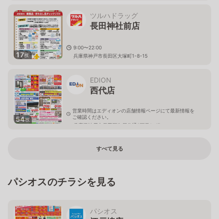
ツルハドラッグ
長田神社前店
9:00〜22:00
17
枚
兵庫県神戸市長田区大塚町1-8-15
EDION
西代店
営業時間はエディオンの店舗情報ページにて最新情報を
ご確認ください。
54
枚
兵庫県神戸市長田区御屋敷通3丁目1-47
すべて見る
パシオスのチラシを見る
パシオス