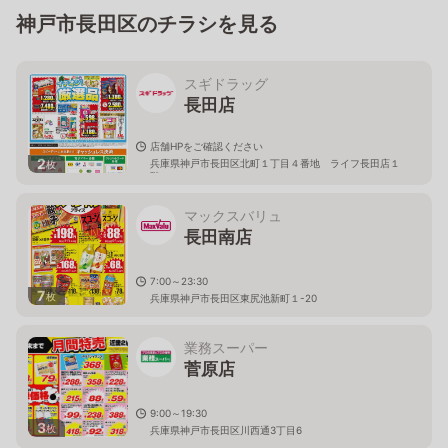
神戸市長田区のチラシを見る
スギドラッグ
長田店
店舗HPをご確認ください
2
兵庫県神戸市長田区北町１丁目４番地 ライフ長田店１
枚
階
マックスバリュ
長田南店
7:00～23:30
7
枚
兵庫県神戸市長田区東尻池新町１-20
業務スーパー
菅原店
9:00～19:30
3
枚
兵庫県神戸市長田区川西通3丁目6