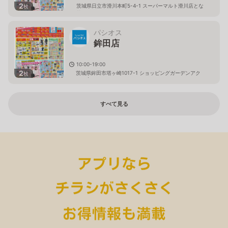
2
茨城県日立市滑川本町5-4-1 スーパーマルト滑川店とな
枚
り
パシオス
鉾田店
10:00-19:00
2
茨城県鉾田市塔ヶ崎1017-1 ショッピングガーデンアク
枚
ロス内
すべて見る