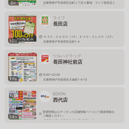
2
兵庫県神戸市長田区北町１丁目４番地 ライフ長田店１
枚
階
ライフ
長田店
９:３０－２４:００（１F） ９:３０－２１:００（２F）
10
枚
兵庫県神戸市長田区北町1-4
ツルハドラッグ
長田神社前店
9:00〜22:00
17
枚
兵庫県神戸市長田区大塚町1-8-15
EDION
西代店
営業時間はエディオンの店舗情報ページにて最新情報を
ご確認ください。
54
枚
兵庫県神戸市長田区御屋敷通3丁目1-47