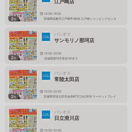
江戸崎店
10:00-19:00
2
茨城県稲敷市江戸崎甲4836 江戸崎ショッピングセンタ
枚
ー（パンプ）内
パシオス
サンモリノ那珂店
10:00-20:00
2
枚
茨城県那珂市菅谷1618-2
パシオス
常陸太田店
10:00-20:00
2
茨城県常陸太田市金井町字江向2918 マーケットプレイ
枚
ス フェスタ内
パシオス
日立滑川店
10:00-20:00