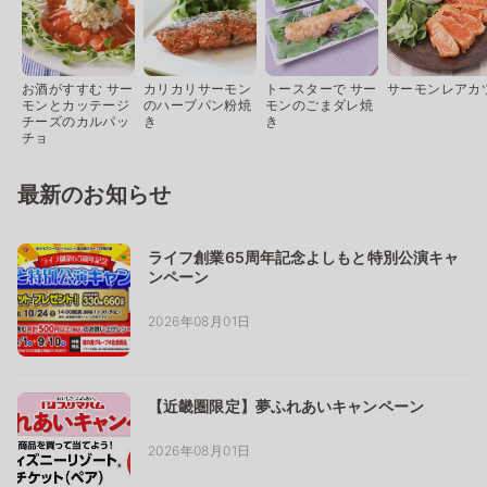
お酒がすすむ サー
カリカリサーモン
トースターで サー
サーモンレアカ
モンとカッテージ
のハーブパン粉焼
モンのごまダレ焼
チーズのカルパッ
き
き
チョ
最新のお知らせ
ライフ創業65周年記念よしもと特別公演キャ
ンペーン
2026年08月01日
【近畿圏限定】夢ふれあいキャンペーン
2026年08月01日