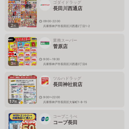
ゴダイドラッグ
長田川西通店
09:00-22:00
2
枚
兵庫県神戸市長田区川西通2丁目1-2
業務スーパー
菅原店
9:00～19:30
3
枚
兵庫県神戸市長田区川西通3丁目6
ツルハドラッグ
長田神社前店
9:00〜22:00
17
枚
兵庫県神戸市長田区大塚町1-8-15
コープこうべ
コープ長田