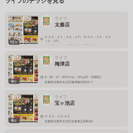
ライフのチラシを見る
ライフ
太秦店
９:００－２１：００（１F） ９:００－２０：００
（２・３F）
12
枚
京都府京都市右京区太秦安井池田町6
ライフ
梅津店
9：00－21：001Fのみ（2Fは20：00閉店）
8
枚
京都府京都市右京区梅津南広町50-1
ライフ
宝ヶ池店
９:３０－２０:００
8
枚
京都府京都市左京区岩倉東五田町64