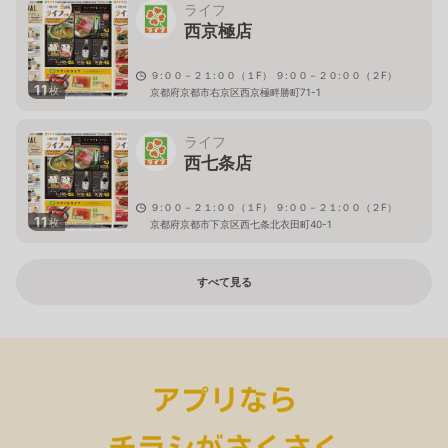
ライフ
西京極店
９:００－２１:００（１F） ９:００－２０:００（２F）
11
枚
京都府京都市右京区西京極畔勝町71-1
ライフ
西七条店
９:００－２１:００（１F） ９:００－２１:００（２F）
11
枚
京都府京都市下京区西七条北衣田町40-1
すべて見る