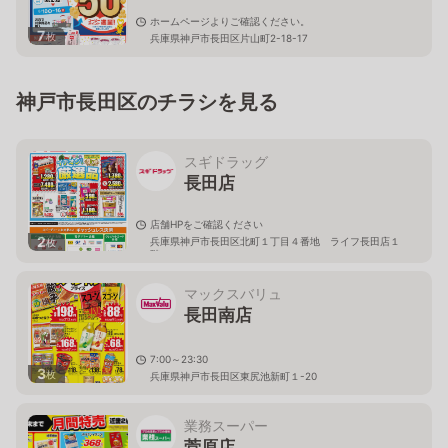
ホームページよりご確認ください。
7
枚
兵庫県神戸市長田区片山町2-18-17
神戸市長田区のチラシを見る
スギドラッグ
長田店
店舗HPをご確認ください
2
兵庫県神戸市長田区北町１丁目４番地 ライフ長田店１
枚
階
マックスバリュ
長田南店
7:00～23:30
3
枚
兵庫県神戸市長田区東尻池新町１-20
業務スーパー
菅原店