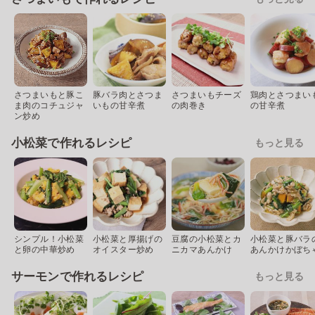
さつまいもと豚こ
豚バラ肉とさつま
さつまいもチーズ
鶏肉とさつまい
ま肉のコチュジャ
いもの甘辛煮
の肉巻き
の甘辛煮
ン炒め
小松菜で作れるレシピ
もっと見る
シンプル！小松菜
小松菜と厚揚げの
豆腐の小松菜とカ
小松菜と豚バラ
と卵の中華炒め
オイスター炒め
ニカマあんかけ
あんかけかぼち
サーモンで作れるレシピ
もっと見る