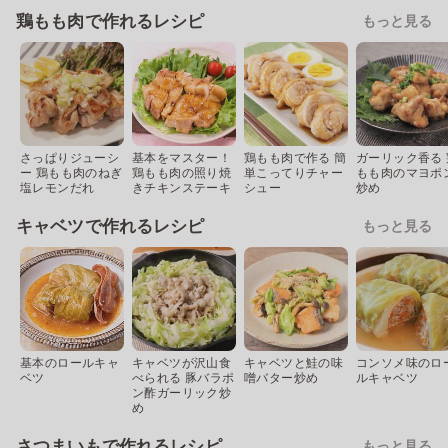
鶏もも肉で作れるレシピ
もっと見る
さっぱりジューシ
基本をマスター！
鶏もも肉で作る 簡
ガーリック香る 
ー 鶏もも肉のねぎ
鶏もも肉の照り焼
単こってりチャー
もも肉のマヨポ
塩レモンだれ
きチキンステーキ
シュー
炒め
キャベツで作れるレシピ
もっと見る
基本のロールキャ
キャベツが沢山食
キャベツと鮭の味
コンソメ味のロ
ベツ
べられる 豚バラポ
噌バター炒め
ルキャベツ
ン酢ガーリック炒
め
さつまいもで作れるレシピ
もっと見る