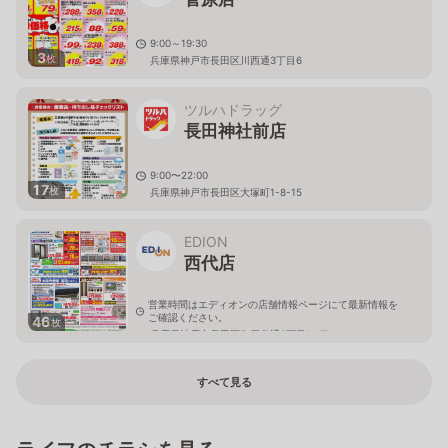
9:00～19:30
3
枚
兵庫県神戸市長田区川西通3丁目6
ツルハドラッグ
長田神社前店
9:00〜22:00
17
枚
兵庫県神戸市長田区大塚町1-8-15
EDION
西代店
営業時間はエディオンの店舗情報ページにて最新情報を
ご確認ください。
46
枚
兵庫県神戸市長田区御屋敷通3丁目1-47
すべて見る