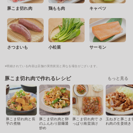
豚こま切れ肉
鶏もも肉
キャベツ
さつまいも
小松菜
サーモン
※明細されている内容は店舗の実売状況と異なる場合がございます。
豚こま切れ肉で作れるレシピ
もっと見る
豚こま切れ肉と長
豚こま切れ肉と卵
豚こま切れ肉で さ
玉ねぎと豚こま
芋の煮物
のふんわり甜麺醤
っぱり南蛮漬け
れ肉の生姜焼き
炒め