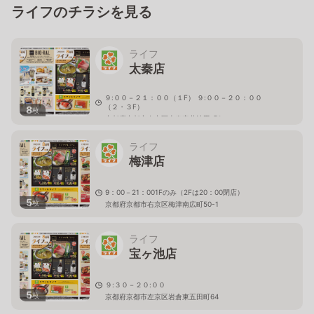
ライフのチラシを見る
ライフ
太秦店
９:００－２１：００（１F） ９:００－２０：００
（２・３F）
8
枚
京都府京都市右京区太秦安井池田町6
ライフ
梅津店
9：00－21：001Fのみ（2Fは20：00閉店）
5
枚
京都府京都市右京区梅津南広町50-1
ライフ
宝ヶ池店
９:３０－２０:００
5
枚
京都府京都市左京区岩倉東五田町64