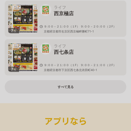
ライフ
西京極店
９:００－２１:００（１F） ９:００－２０:００（２F）
7
枚
京都府京都市右京区西京極畔勝町71-1
ライフ
西七条店
９:００－２１:００（１F） ９:００－２１:００（２F）
7
枚
京都府京都市下京区西七条北衣田町40-1
すべて見る