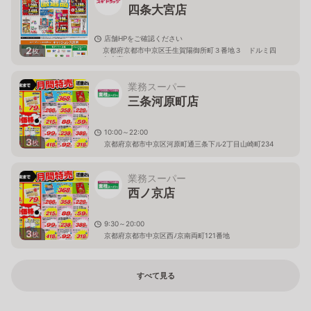
四条大宮店
店舗HPをご確認ください
2
京都府京都市中京区壬生賀陽御所町３番地３ ドルミ四
枚
条大宮 １Ｆ
業務スーパー
三条河原町店
10:00～22:00
3
枚
京都府京都市中京区河原町通三条下ル2丁目山崎町234
業務スーパー
西ノ京店
9:30～20:00
3
枚
京都府京都市中京区西ﾉ京南両町121番地
すべて見る