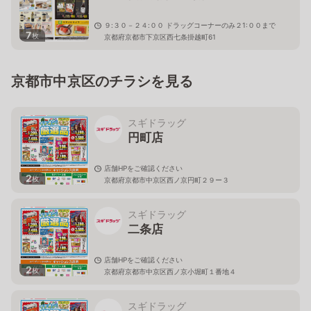
９:３０－２４:００ ドラッグコーナーのみ２1:００まで
7
枚
京都府京都市下京区西七条掛越町61
京都市中京区のチラシを見る
スギドラッグ
円町店
店舗HPをご確認ください
2
枚
京都府京都市中京区西ノ京円町２９ー３
スギドラッグ
二条店
店舗HPをご確認ください
2
枚
京都府京都市中京区西ノ京小堀町１番地４
スギドラッグ