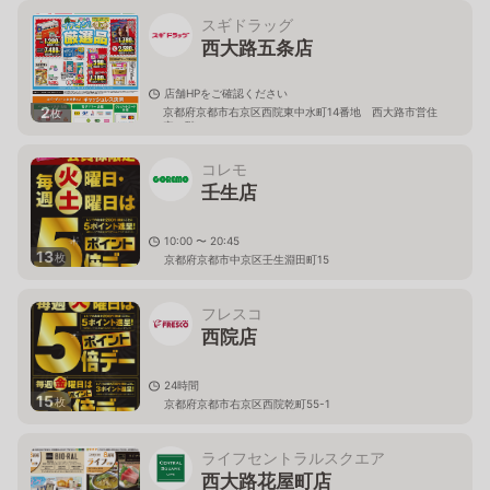
スギドラッグ
西大路五条店
店舗HPをご確認ください
2
京都府京都市右京区西院東中水町14番地 西大路市営住
枚
宅１階
コレモ
壬生店
10:00 〜 20:45
13
枚
京都府京都市中京区壬生淵田町15
フレスコ
西院店
24時間
15
枚
京都府京都市右京区西院乾町55-1
ライフセントラルスクエア
西大路花屋町店