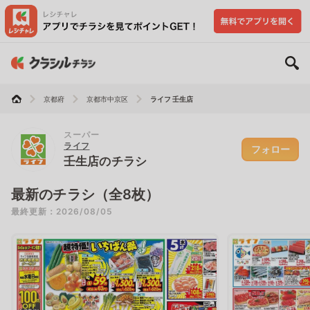
京都府
京都市中京区
ライフ 壬生店
スーパー
ライフ
フォロー
壬生店のチラシ
最新のチラシ（全8枚）
最終更新：2026/08/05