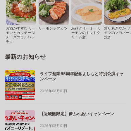
お酒がすすむ サー
サーモンレアカツ
絶品クリーミー サ
彩りあざやか サ
モンとカッテージ
ーモンのトマトク
モンのマヨネー
チーズのカルパッ
リーム煮
焼き
チョ
最新のお知らせ
ライフ創業65周年記念よしもと特別公演キャ
ンペーン
2026年08月01日
【近畿圏限定】夢ふれあいキャンペーン
2026年08月01日