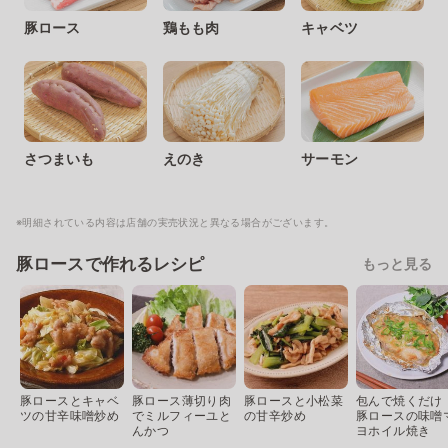
豚ロース
鶏もも肉
キャベツ
さつまいも
えのき
サーモン
※明細されている内容は店舗の実売状況と異なる場合がございます。
豚ロースで作れるレシピ
もっと見る
豚ロースとキャベ
豚ロース薄切り肉
豚ロースと小松菜
包んで焼くだけ
ツの甘辛味噌炒め
でミルフィーユと
の甘辛炒め
豚ロースの味噌
んかつ
ヨホイル焼き