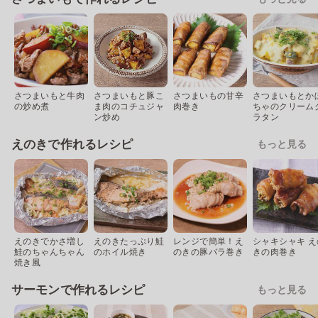
さつまいもと牛肉
さつまいもと豚こ
さつまいもの甘辛
さつまいもとか
の炒め煮
ま肉のコチュジャ
肉巻き
ちゃのクリーム
ン炒め
ラタン
えのきで作れるレシピ
もっと見る
えのきでかさ増し
えのきたっぷり鮭
レンジで簡単！え
シャキシャキ え
鮭のちゃんちゃん
のホイル焼き
のきの豚バラ巻き
きの肉巻き
焼き風
サーモンで作れるレシピ
もっと見る