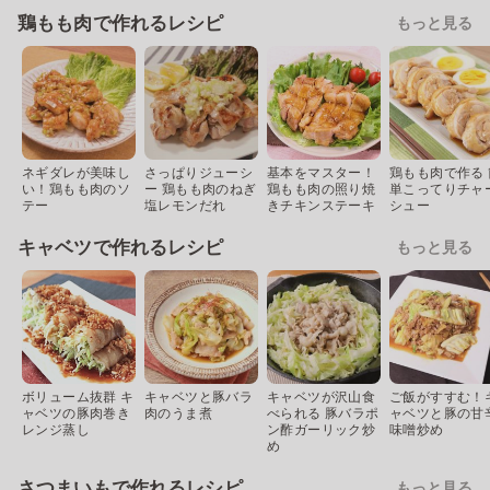
鶏もも肉で作れるレシピ
もっと見る
ネギダレが美味し
さっぱりジューシ
基本をマスター！
鶏もも肉で作る 
い！鶏もも肉のソ
ー 鶏もも肉のねぎ
鶏もも肉の照り焼
単こってりチャ
テー
塩レモンだれ
きチキンステーキ
シュー
キャベツで作れるレシピ
もっと見る
ボリューム抜群 キ
キャベツと豚バラ
キャベツが沢山食
ご飯がすすむ！
ャベツの豚肉巻き
肉のうま煮
べられる 豚バラポ
ャベツと豚の甘
レンジ蒸し
ン酢ガーリック炒
味噌炒め
め
さつまいもで作れるレシピ
もっと見る