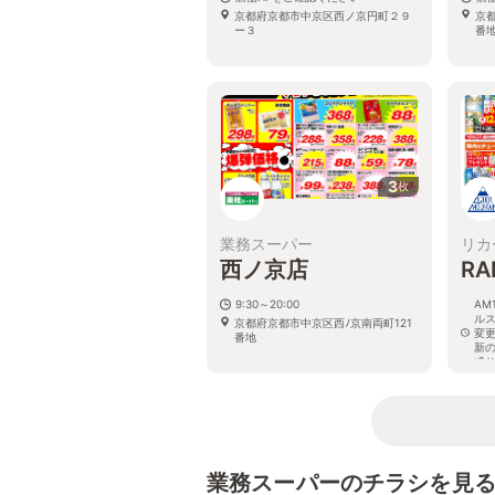
京都府京都市中京区西ノ京円町２９
京
ー３
番
3
枚
業務スーパー
リカ
西ノ京店
R
9:30～20:00
AM
ル
京都府京都市中京区西ﾉ京南両町121
変
番地
新
式
京
1-8
業務スーパーのチラシを見