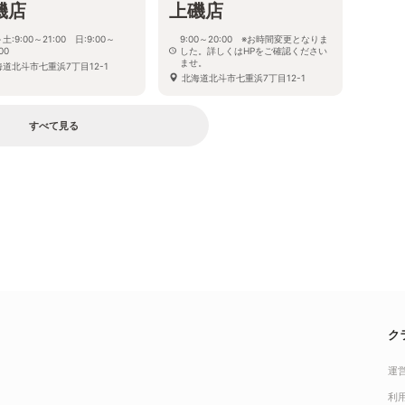
磯店
上磯店
土:9:00～21:00 日:9:00～
9:00～20:00 ※お時間変更となりま
00
した。詳しくはHPをご確認ください
ませ。
海道北斗市七重浜7丁目12-1
北海道北斗市七重浜7丁目12-1
すべて見る
ク
運
利