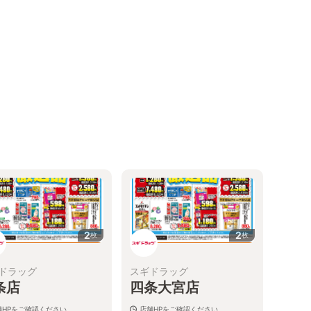
る
2
2
枚
枚
ドラッグ
スギドラッグ
条店
四条大宮店
舗HPをご確認ください
店舗HPをご確認ください