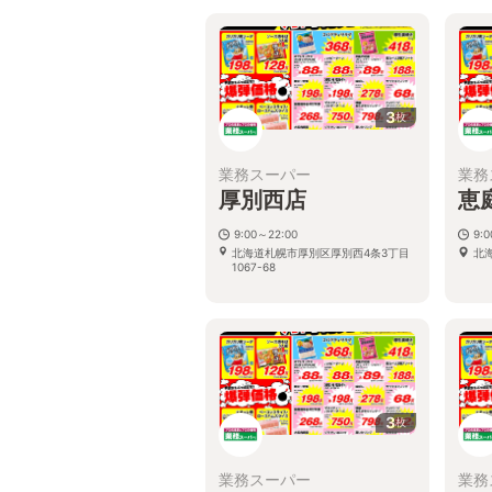
3
枚
業務スーパー
業務
厚別西店
恵
9:00～22:00
9:
北海道札幌市厚別区厚別西4条3丁目
北
1067-68
3
枚
業務スーパー
業務