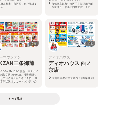
都府京都市中京区西ノ京小堀町１
京都府京都市中京区壬生賀陽御所町
地４
３番地３ ドルミ四条大宮 １Ｆ
2
11
枚
枚
ーマウンテン
ディオハウス
AKZAN三条御前
ディオハウス 西ノ
京店
10:00～PM10:00 新型コロナウイ
ス感染症防止のため、営業時間を
更している場合がございます。 最
京都府京都市中京区西ノ京銅駝町49
の営業状況はリカーマウンテン公
サイトをご確認ください。
都府京都市中京区西ノ京東月光町
すべて見る
る