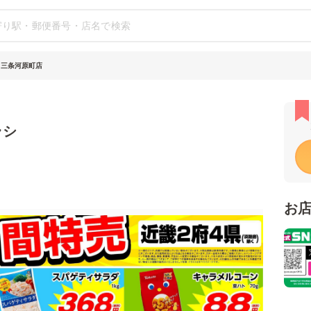
 三条河原町店
ラシ
お