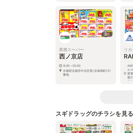
3
枚
業務スーパー
リカ
西ノ京店
R
9:30～20:00
AM
ル
京都府京都市中京区西ﾉ京南両町121
変
番地
新
式
京
1-8
スギドラッグのチラシを見