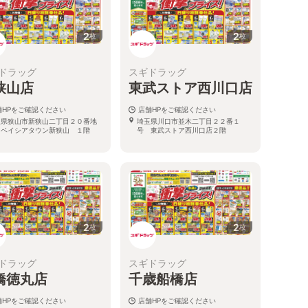
2
2
枚
枚
ドラッグ
スギドラッグ
狭山店
東武ストア西川口店
舗HPをご確認ください
店舗HPをご確認ください
玉県狭山市新狭山二丁目２０番地
埼玉県川口市並木二丁目２２番１
 ベイシアタウン新狭山 １階
号 東武ストア西川口店２階
2
2
枚
枚
ドラッグ
スギドラッグ
橋徳丸店
千歳船橋店
舗HPをご確認ください
店舗HPをご確認ください