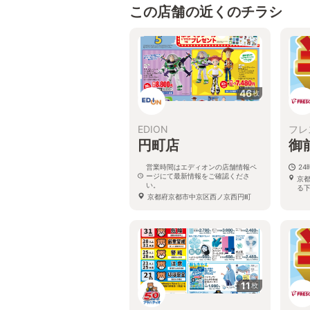
この店舗の近くのチラシ
46
枚
EDION
フレ
円町店
御
営業時間はエディオンの店舗情報ペ
24
ージにて最新情報をご確認くださ
京
い。
る下
京都府京都市中京区西ノ京西円町
55-1
11
枚