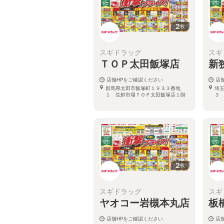
2
枚
スギドラッグ
スギ
ＴＯＰ太田飯塚店
新
店舗HPをご確認ください
店
群馬県太田市飯塚町１９３３番地
埼
１ 生鮮市場ＴＯＰ太田飯塚店１階
３
2
枚
スギドラッグ
スギ
ヤオコー岩槻本丸店
板
店舗HPをご確認ください
店