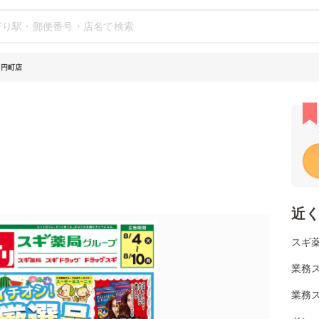
 円町店
近
スギ薬
業務
業務