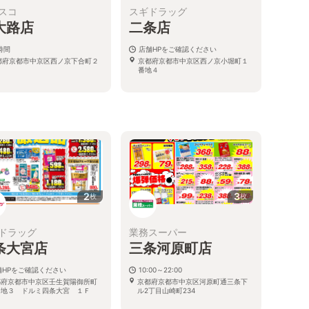
スコ
スギドラッグ
大路店
二条店
時間
店舗HPをご確認ください
都府京都市中京区西ノ京下合町２
京都府京都市中京区西ノ京小堀町１
番地４
る
2
3
枚
枚
ドラッグ
業務スーパー
条大宮店
三条河原町店
舗HPをご確認ください
10:00～22:00
都府京都市中京区壬生賀陽御所町
京都府京都市中京区河原町通三条下
番地３ ドルミ四条大宮 １Ｆ
ル2丁目山崎町234