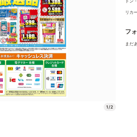
ドン
リカ
フ
まだ
1/2