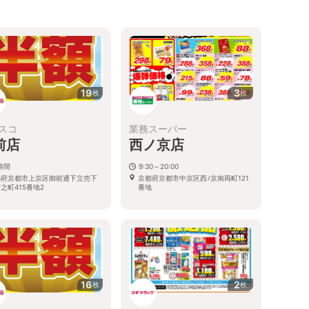
19
3
枚
枚
スコ
業務スーパー
前店
西ノ京店
時間
9:30～20:00
都府京都市上京区御前通下立売下
京都府京都市中京区西ﾉ京南両町121
之町415番地2
番地
16
2
枚
枚