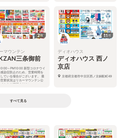
2
11
枚
枚
ーマウンテン
ディオハウス
AKZAN三条御前
ディオハウス 西ノ
京店
10:00～PM10:00 新型コロナウイ
ス感染症防止のため、営業時間を
更している場合がございます。 最
京都府京都市中京区西ノ京銅駝町49
の営業状況はリカーマウンテン公
サイトをご確認ください。
都府京都市中京区西ノ京東月光町
すべて見る
る