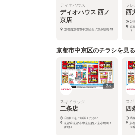
ディオハウス
フレ
ディオハウス 西ノ
西
京店
24
京
京都府京都市中京区西ノ京銅駝町49
７
京都市中京区のチラシを見
2
枚
スギドラッグ
スギ
二条店
四
店舗HPをご確認ください
店
京都府京都市中京区西ノ京小堀町１
京
番地４
３