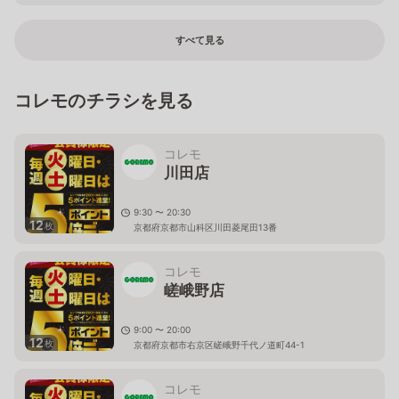
すべて見る
コレモのチラシを見る
コレモ
川田店
9:30 〜 20:30
12
枚
京都府京都市山科区川田菱尾田13番
コレモ
嵯峨野店
9:00 〜 20:00
12
枚
京都府京都市右京区嵯峨野千代ノ道町44-1
コレモ