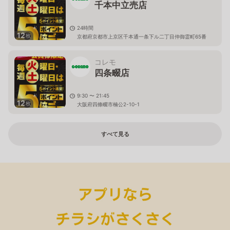
千本中立売店
24時間
12
枚
京都府京都市上京区千本通一条下ル二丁目仲御霊町65番
コレモ
四条畷店
9:30 〜 21:45
12
枚
大阪府四條畷市楠公2-10-1
すべて見る