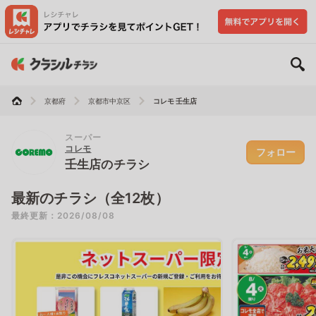
京都府
京都市中京区
コレモ 壬生店
スーパー
コレモ
フォロー
壬生店のチラシ
最新のチラシ（全12枚）
最終更新：2026/08/08