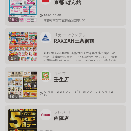
京都1ばん館
10:00-20:00
15
枚
京都府京都市右京区西院巽町38
リカーマウンテン
RAKZAN三条御前
AM10:00～PM10:00 新型コロナウイルス感染症防止の
ため、営業時間を変更している場合がございます。 最新
2
枚
の営業状況はリカーマウンテン公式サイトをご確認くだ
さい。
京都府京都市中京区西ノ京東月光町1-8
ライフ
壬生店
９:００－２２：００（１F） ９:００－２１:００（２
F）
10
枚
京都府京都市中京区壬生西檜町23
フレスコ
西院店