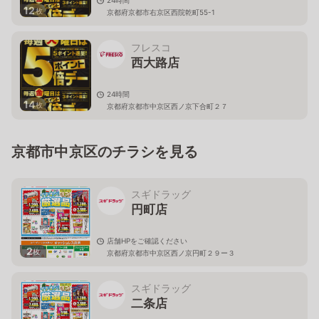
24時間
12
枚
京都府京都市右京区西院乾町55-1
フレスコ
西大路店
24時間
14
枚
京都府京都市中京区西ノ京下合町２７
京都市中京区のチラシを見る
スギドラッグ
円町店
店舗HPをご確認ください
2
枚
京都府京都市中京区西ノ京円町２９ー３
スギドラッグ
二条店