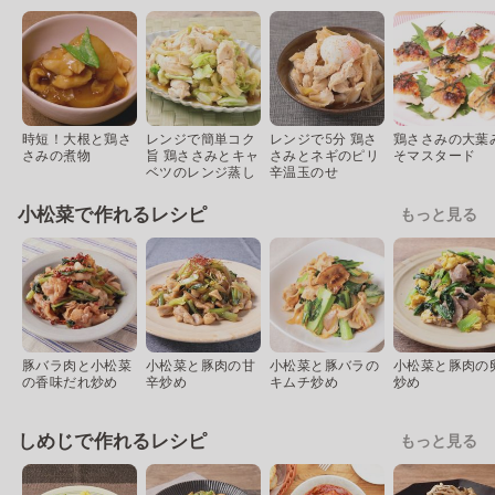
時短！大根と鶏さ
レンジで簡単コク
レンジで5分 鶏さ
鶏ささみの大葉
さみの煮物
旨 鶏ささみとキャ
さみとネギのピリ
そマスタード
ベツのレンジ蒸し
辛温玉のせ
小松菜で作れるレシピ
もっと見る
豚バラ肉と小松菜
小松菜と豚肉の甘
小松菜と豚バラの
小松菜と豚肉の
の香味だれ炒め
辛炒め
キムチ炒め
炒め
しめじで作れるレシピ
もっと見る