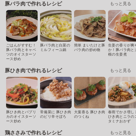
豚バラ肉で作れるレシピ
もっと見る
ごはんがすすむ！
豚バラ肉と白菜の
簡単 まいたけと豚
生姜の香りが爽
豚バラ肉とキャベ
ミルフィーユ鍋
バラ肉の炒め物
か！豚バラ肉と
ツのオイスターソ
根の生姜煮
ース炒め
豚ひき肉で作れるレシピ
もっと見る
豚ひき肉とパプリ
常備菜に 豚ひき肉
大葉香る 豚ひき肉
春雨でかさ増し 
カのオイスターソ
のピリ辛そぼろ
のつくね
ひき肉とニラの
ース炒め
タミナおかず
鶏ささみで作れるレシピ
もっと見る