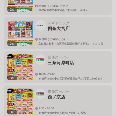
店舗HPをご確認ください
2
枚
京都府京都市中京区西ノ京小堀町１番地４
スギドラッグ
四条大宮店
店舗HPをご確認ください
2
京都府京都市中京区壬生賀陽御所町３番地３ ドルミ四
枚
条大宮 １Ｆ
業務スーパー
三条河原町店
10:00～22:00
3
枚
京都府京都市中京区河原町通三条下ル2丁目山崎町234
業務スーパー
西ノ京店
9:30～20:00
3
枚
京都府京都市中京区西ﾉ京南両町121番地