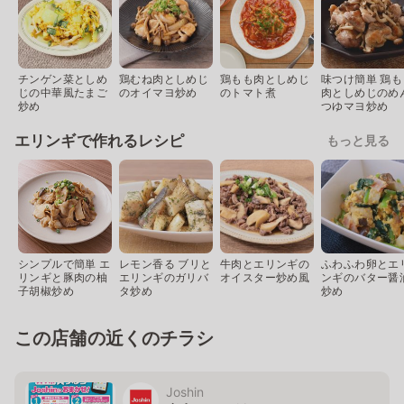
チンゲン菜としめ
鶏むね肉としめじ
鶏もも肉としめじ
味つけ簡単 鶏も
じの中華風たまご
のオイマヨ炒め
のトマト煮
肉としめじのめ
炒め
つゆマヨ炒め
エリンギで作れるレシピ
もっと見る
シンプルで簡単 エ
レモン香る ブリと
牛肉とエリンギの
ふわふわ卵とエ
リンギと豚肉の柚
エリンギのガリバ
オイスター炒め風
ンギのバター醤
子胡椒炒め
タ炒め
炒め
この店舗の近くのチラシ
Joshin