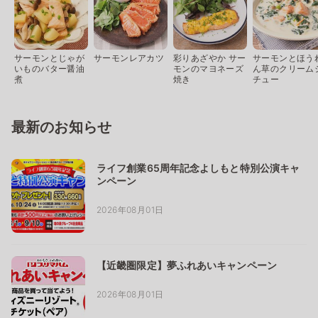
サーモンとじゃが
サーモンレアカツ
彩りあざやか サー
サーモンとほう
いものバター醤油
モンのマヨネーズ
ん草のクリーム
煮
焼き
チュー
最新のお知らせ
ライフ創業65周年記念よしもと特別公演キャ
ンペーン
2026年08月01日
【近畿圏限定】夢ふれあいキャンペーン
2026年08月01日