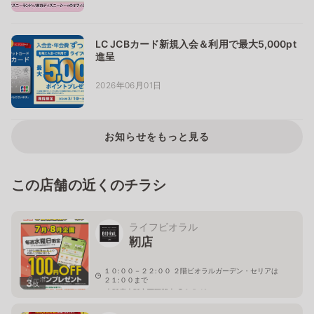
LC JCBカード新規入会＆利用で最大5,000pt
進呈
2026年06月01日
お知らせをもっと見る
この店舗の近くのチラシ
ライフビオラル
靭店
１０:００－２２:００ ２階ビオラルガーデン・セリアは
２１:００まで
3
枚
大阪府大阪市西区靱本町 3-5-18