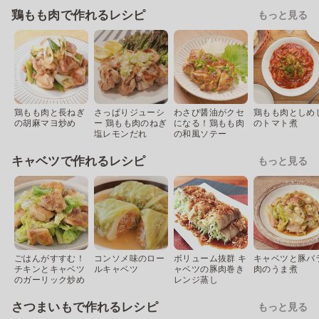
鶏もも肉で作れるレシピ
もっと見る
鶏もも肉と長ねぎ
さっぱりジューシ
わさび醤油がクセ
鶏もも肉としめ
の胡麻マヨ炒め
ー 鶏もも肉のねぎ
になる！鶏もも肉
のトマト煮
塩レモンだれ
の和風ソテー
キャベツで作れるレシピ
もっと見る
ごはんがすすむ！
コンソメ味のロー
ボリューム抜群 キ
キャベツと豚バ
チキンとキャベツ
ルキャベツ
ャベツの豚肉巻き
肉のうま煮
のガーリック炒め
レンジ蒸し
さつまいもで作れるレシピ
もっと見る