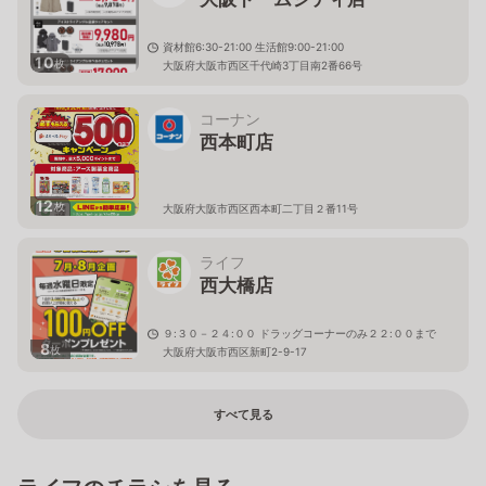
資材館6:30-21:00 生活館9:00-21:00
10
枚
大阪府大阪市西区千代崎3丁目南2番66号
コーナン
西本町店
12
枚
大阪府大阪市西区西本町二丁目２番11号
ライフ
西大橋店
９:３０－２４:００ ドラッグコーナーのみ２２:００まで
8
枚
大阪府大阪市西区新町2-9-17
すべて見る