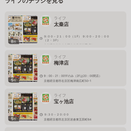
ライフのチラシを見る
ライフ
太秦店
９:００－２１：００（１F） ９:００－２０：００
（２・３F）
8
枚
京都府京都市右京区太秦安井池田町6
ライフ
梅津店
9：00－21：001Fのみ（2Fは20：00閉店）
5
枚
京都府京都市右京区梅津南広町50-1
ライフ
宝ヶ池店
９:３０－２０:００
5
枚
京都府京都市左京区岩倉東五田町64