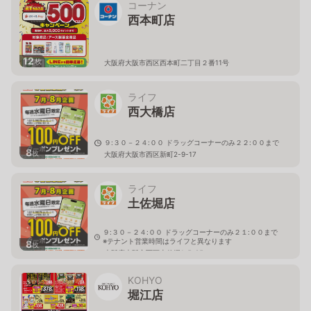
コーナン
西本町店
12
枚
大阪府大阪市西区西本町二丁目２番11号
ライフ
西大橋店
９:３０－２４:００ ドラッグコーナーのみ２２:００まで
8
枚
大阪府大阪市西区新町2-9-17
ライフ
土佐堀店
９:３０－２４:００ ドラッグコーナーのみ２１:００まで
※テナント営業時間はライフと異なります
8
枚
大阪府大阪市西区土佐堀1-5-25
KOHYO
堀江店