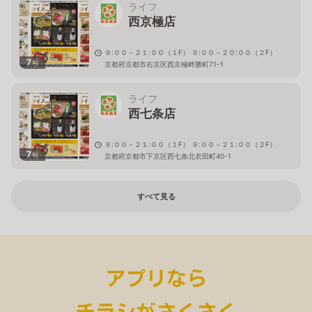
ライフ
西京極店
９:００－２１:００（１F） ９:００－２０:００（２F）
7
枚
京都府京都市右京区西京極畔勝町71-1
ライフ
西七条店
９:００－２１:００（１F） ９:００－２１:００（２F）
7
枚
京都府京都市下京区西七条北衣田町40-1
すべて見る