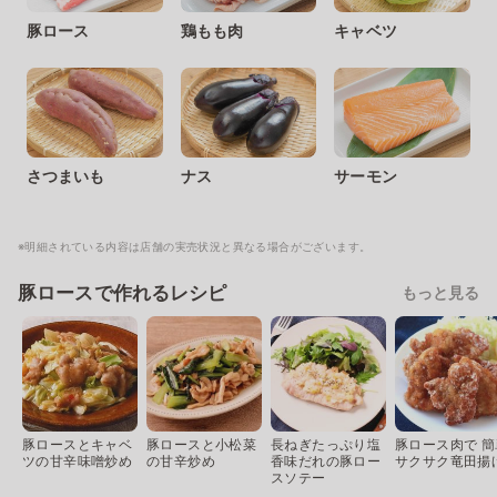
豚ロース
鶏もも肉
キャベツ
さつまいも
ナス
サーモン
※明細されている内容は店舗の実売状況と異なる場合がございます。
豚ロースで作れるレシピ
もっと見る
豚ロースとキャベ
豚ロースと小松菜
長ねぎたっぷり塩
豚ロース肉で 簡
ツの甘辛味噌炒め
の甘辛炒め
香味だれの豚ロー
サクサク竜田揚
スソテー