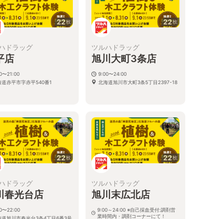
22
22
枚
枚
ハドラッグ
ツルハドラッグ
平店
旭川大町3条店
00〜21:00
9:00〜24:00
海道赤平市字赤平540番1
北海道旭川市大町3条5丁目2397-18
22
22
枚
枚
ハドラッグ
ツルハドラッグ
川春光台店
旭川末広北店
00〜22:00
9:00～24:00 ※自己採血受付:調剤営
業時間内・調剤コーナーにて！
海道旭川市春光台3条4丁目6番3号