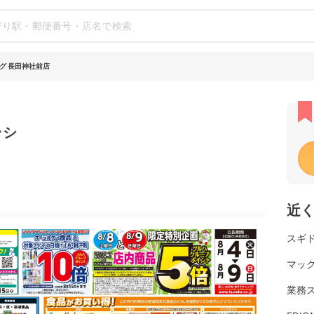
グ 長田神社前店
ラシ
近
スギド
マッ
業務ス