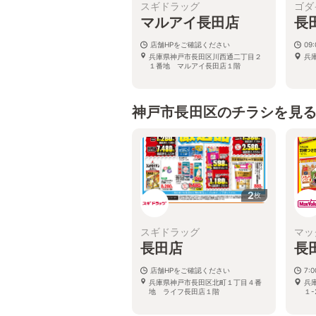
スギドラッグ
ゴダ
マルアイ長田店
長
店舗HPをご確認ください
09:
兵庫県神戸市長田区川西通二丁目２
兵
１番地 マルアイ長田店１階
神戸市長田区のチラシを見
2
枚
スギドラッグ
マッ
長田店
長
店舗HPをご確認ください
7:
兵庫県神戸市長田区北町１丁目４番
兵
地 ライフ長田店１階
１-