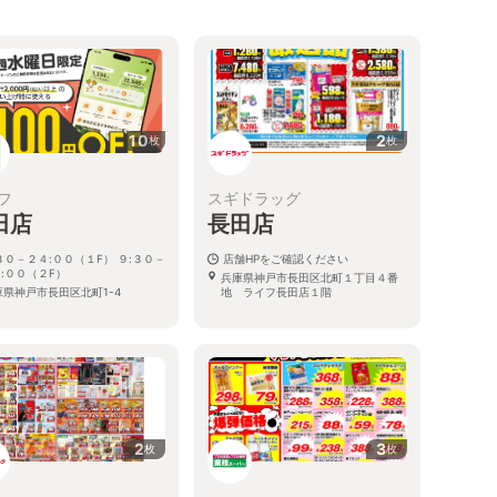
10
2
枚
枚
フ
スギドラッグ
田店
長田店
３０－２４:００（１F） ９:３０－
店舗HPをご確認ください
:００（２F）
兵庫県神戸市長田区北町１丁目４番
庫県神戸市長田区北町1-4
地 ライフ長田店１階
2
3
枚
枚