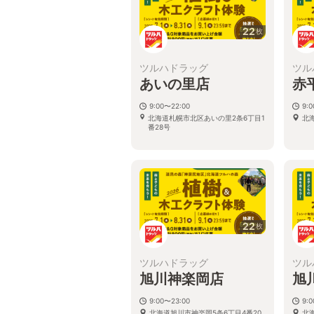
22
枚
ツルハドラッグ
ツル
あいの里店
赤
9:00〜22:00
9:
北海道札幌市北区あいの里2条6丁目1
北
番28号
22
枚
ツルハドラッグ
ツル
旭川神楽岡店
旭
9:00〜23:00
9:
北海道旭川市神楽岡5条6丁目4番20
北