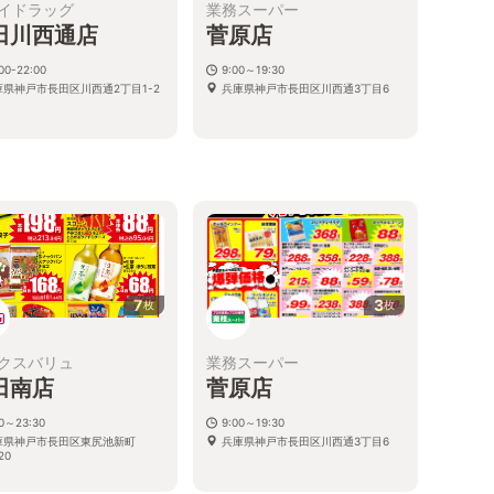
イドラッグ
業務スーパー
田川西通店
菅原店
00-22:00
9:00～19:30
庫県神戸市長田区川西通2丁目1-2
兵庫県神戸市長田区川西通3丁目6
る
7
3
枚
枚
クスバリュ
業務スーパー
田南店
菅原店
00～23:30
9:00～19:30
庫県神戸市長田区東尻池新町
兵庫県神戸市長田区川西通3丁目6
20