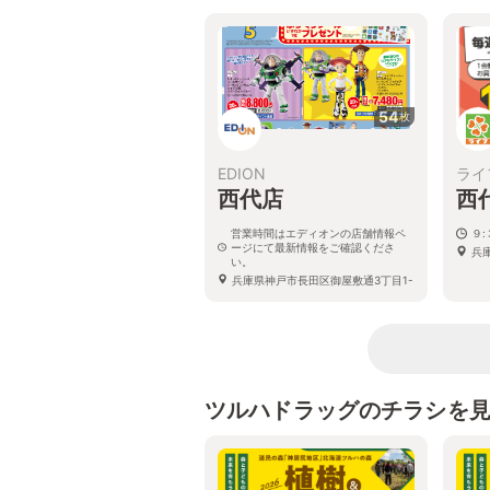
54
枚
EDION
ライ
西代店
西
営業時間はエディオンの店舗情報ペ
９
ージにて最新情報をご確認くださ
兵
い。
兵庫県神戸市長田区御屋敷通3丁目1-
47
ツルハドラッグのチラシを