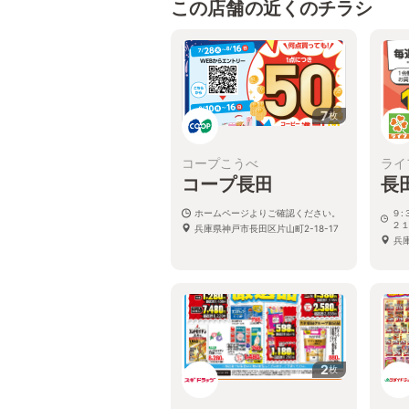
この店舗の近くのチラシ
7
枚
コープこうべ
ライ
コープ長田
長
ホームページよりご確認ください。
９:
２１
兵庫県神戸市長田区片山町2-18-17
兵
2
枚