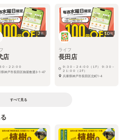
7
10
枚
枚
フ
ライフ
代店
長田店
:３０－２２:００
９:３０－２４:００（１F） ９:３０－
２１:００（２F）
庫県神戸市長田区御屋敷通3-1-47
兵庫県神戸市長田区北町1-4
すべて見る
見る