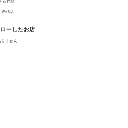
ON 西代店
 西代店
ォローしたお店
ありません