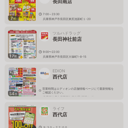
長田南店
7:00～23:30
7
枚
兵庫県神戸市長田区東尻池新町１-20
ツルハドラッグ
長田神社前店
9:00〜22:00
17
枚
兵庫県神戸市長田区大塚町1-8-15
EDION
西代店
営業時間はエディオンの店舗情報ページにて最新情報を
ご確認ください。
54
枚
兵庫県神戸市長田区御屋敷通3丁目1-47
ライフ
西代店
９:３０－２２:００