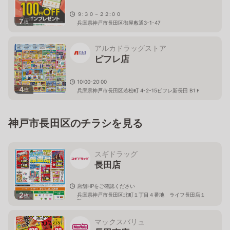
９:３０－２２:００
7
枚
兵庫県神戸市長田区御屋敷通3-1-47
アルカドラッグストア
ピフレ店
10:00-20:00
4
枚
兵庫県神戸市長田区若松町 4-2-15ピフレ新長田 B1Ｆ
神戸市長田区のチラシを見る
スギドラッグ
長田店
店舗HPをご確認ください
2
兵庫県神戸市長田区北町１丁目４番地 ライフ長田店１
枚
階
マックスバリュ