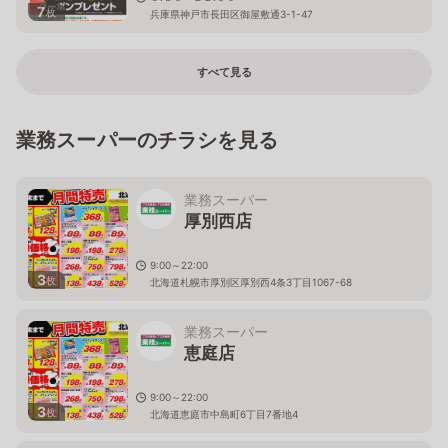
7
枚
兵庫県神戸市長田区御屋敷通3-1-47
すべて見る
業務スーパーのチラシを見る
業務スーパー
厚別西店
9:00～22:00
3
枚
北海道札幌市厚別区厚別西4条3丁目1067-68
業務スーパー
恵庭店
9:00～22:00
3
枚
北海道恵庭市中島町6丁目7番地4