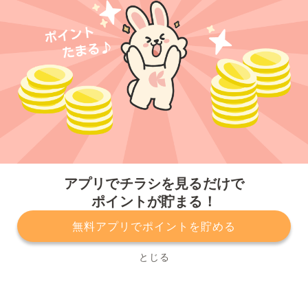
今すぐアプリをダウンロードする
アプリでチラシを見るだけで
ポイントが貯まる！
無料アプリでポイントを貯める
プライバシーポリシー
利用規約
運営会社
サービスに関してのお問い合わせ
チラシ掲載をお考えの方
とじる
Copyright© Kurashiru, Inc. All Rights Reserved.