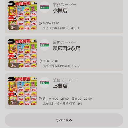
業務スーパー
小樽店
9:00～22:00
3
枚
北海道小樽市稲穂5丁目10-1
業務スーパー
帯広西5条店
9:00～20:00
3
枚
北海道帯広市西5条南18-7-7
業務スーパー
上磯店
月～土:9:00～21:00 日:9:00～20:00
3
枚
北海道北斗市七重浜7丁目12-1
すべて見る