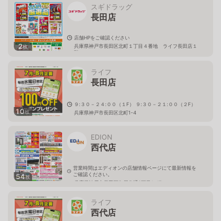
スギドラッグ
長田店
店舗HPをご確認ください
2
兵庫県神戸市長田区北町１丁目４番地 ライフ長田店１
枚
階
ライフ
長田店
９:３０－２４:００（１F） ９:３０－２１:００（２F）
10
枚
兵庫県神戸市長田区北町1-4
EDION
西代店
営業時間はエディオンの店舗情報ページにて最新情報を
ご確認ください。
54
枚
兵庫県神戸市長田区御屋敷通3丁目1-47
ライフ
西代店