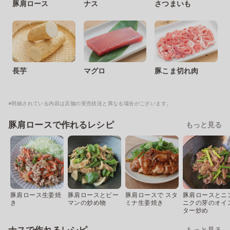
豚肩ロース
ナス
さつまいも
長芋
マグロ
豚こま切れ肉
※明細されている内容は店舗の実売状況と異なる場合がございます。
豚肩ロースで作れるレシピ
もっと見る
豚肩ロース生姜焼
豚肩ロースとピー
豚肩ロースで スタ
豚肩ロースとニ
き
マンの炒め物
ミナ生姜焼き
ニクの芽のオイ
ター炒め
もっと見る