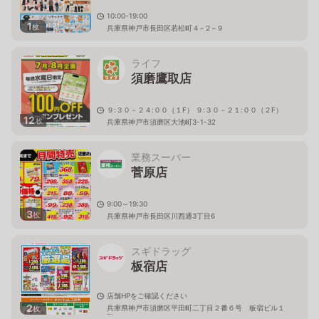
10:00-19:00
1
枚
兵庫県神戸市長田区若松町４−２−９
ライフ
須磨鷹取店
９:３０－２４:００（１F） ９:３０－２１:００（２F）
12
枚
兵庫県神戸市須磨区大池町3-1-32
業務スーパー
菅原店
9:00～19:30
3
枚
兵庫県神戸市長田区川西通3丁目6
スギドラッグ
板宿店
店舗HPをご確認ください
2
兵庫県神戸市須磨区平田町二丁目２番６号 板宿ビル１
枚
階