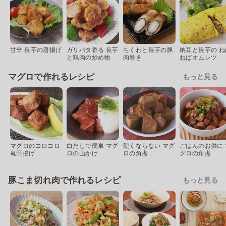
甘辛 長芋の唐揚げ
ガリバタ香る 長芋
ちくわと長芋の豚
納豆と長芋の ね
と鶏肉の炒め物
肉巻き
ねばオムレツ
マグロで作れるレシピ
もっと見る
マグロのコロコロ
白だしで簡単 マグ
硬くならない マグ
ごはんのお供に 
竜田揚げ
ロの山かけ
ロの角煮
グロの角煮
豚こま切れ肉で作れるレシピ
もっと見る