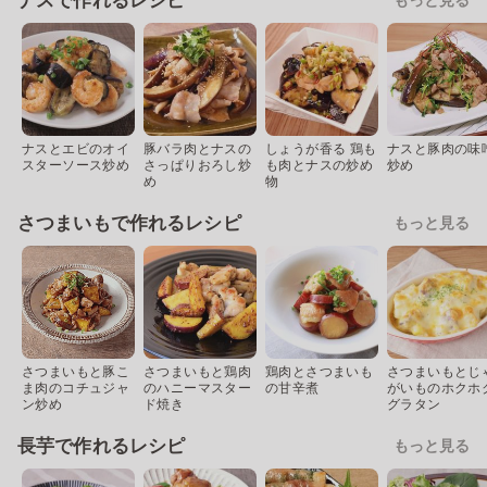
ナスで作れるレシピ
ナスとエビのオイ
豚バラ肉とナスの
しょうが香る 鶏も
ナスと豚肉の味
スターソース炒め
さっぱりおろし炒
も肉とナスの炒め
炒め
め
物
さつまいもで作れるレシピ
もっと見る
さつまいもと豚こ
さつまいもと鶏肉
鶏肉とさつまいも
さつまいもとじ
ま肉のコチュジャ
のハニーマスター
の甘辛煮
がいものホクホ
ン炒め
ド焼き
グラタン
長芋で作れるレシピ
もっと見る