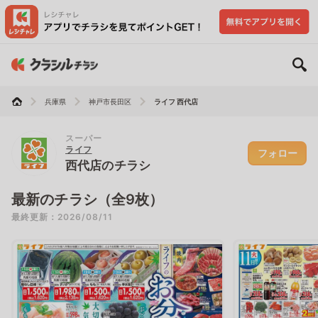
兵庫県
神戸市長田区
ライフ 西代店
スーパー
ライフ
フォロー
西代店のチラシ
最新のチラシ（全9枚）
最終更新：2026/08/11