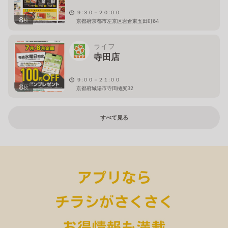
９:３０－２０:００
8
枚
京都府京都市左京区岩倉東五田町64
ライフ
寺田店
９:００－２１:００
8
枚
京都府城陽市寺田樋尻32
すべて見る