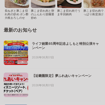
長ねぎと豚こま切
豚こま切れ肉と卵
豚こま切れ肉でう
豚こま切れ肉で 
れ肉の炒め ポン酢
のふんわり甜麺醤
ま辛回鍋肉
っぱり南蛮漬け
大根おろしのせ
炒め
最新のお知らせ
ライフ創業65周年記念よしもと特別公演キャ
ンペーン
2026年08月01日
【近畿圏限定】夢ふれあいキャンペーン
2026年08月01日