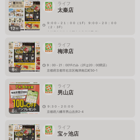
ライフ
太秦店
９:００－２１：００（１F） ９:００－２０：００
（２・３F）
12
枚
京都府京都市右京区太秦安井池田町6
ライフ
梅津店
9：00－21：001Fのみ（2Fは20：00閉店）
8
枚
京都府京都市右京区梅津南広町50-1
ライフ
男山店
９:３０－２０:００
8
枚
京都府八幡市男山吉井2-4
ライフ
宝ヶ池店