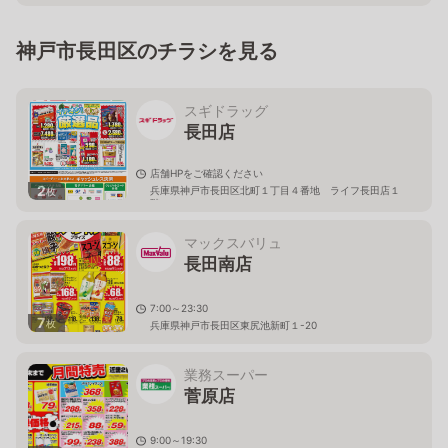
神戸市長田区のチラシを見る
スギドラッグ
長田店
店舗HPをご確認ください
2
兵庫県神戸市長田区北町１丁目４番地 ライフ長田店１
枚
階
マックスバリュ
長田南店
7:00～23:30
7
枚
兵庫県神戸市長田区東尻池新町１-20
業務スーパー
菅原店
9:00～19:30