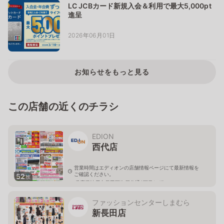
LC JCBカード新規入会＆利用で最大5,000pt
進呈
2026年06月01日
お知らせをもっと見る
この店舗の近くのチラシ
EDION
西代店
営業時間はエディオンの店舗情報ページにて最新情報を
ご確認ください。
52
枚
兵庫県神戸市長田区御屋敷通3丁目1-47
ファッションセンターしまむら
新長田店