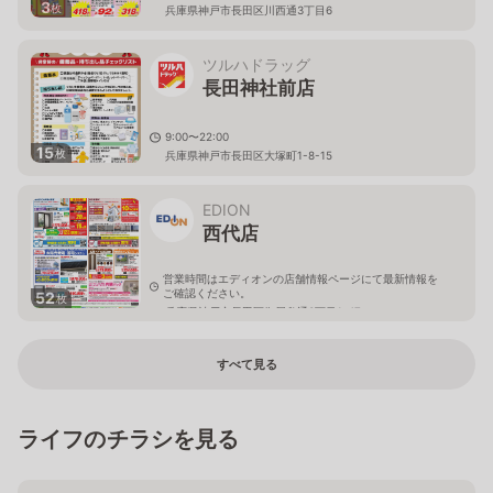
3
枚
兵庫県神戸市長田区川西通3丁目6
ツルハドラッグ
長田神社前店
9:00〜22:00
15
枚
兵庫県神戸市長田区大塚町1-8-15
EDION
西代店
営業時間はエディオンの店舗情報ページにて最新情報を
ご確認ください。
52
枚
兵庫県神戸市長田区御屋敷通3丁目1-47
すべて見る
ライフのチラシを見る